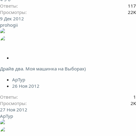
Ответы
117
Просмотры
22K
9 Дек 2012
prohogii
З
а
Драйв два. Моя машинка на Выборах)
к
р
АрТур
ы
26 Ноя 2012
т
а
Ответы
1
Просмотры
2K
27 Ноя 2012
АрТур