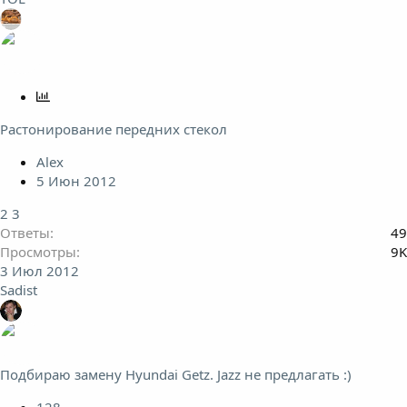
О
п
Растонирование передних стекол
р
о
Alex
с
5 Июн 2012
2
3
Ответы
49
Просмотры
9K
3 Июл 2012
Sadist
Подбираю замену Hyundai Getz. Jazz не предлагать :)