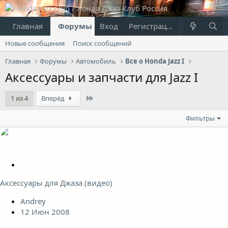
Главная
Форумы
Вход
Что нового?
Регистрация
Пользовател
Новые сообщения
Поиск сообщений
Главная
Форумы
Автомобиль
Все о Honda Jazz I
Аксессуары и запчасти для Jazz I
Last
1 из 4
Вперёд
Фильтры
З
а
Аксессуары для Джаза (видео)
к
р
Andrey
е
12 Июн 2008
п