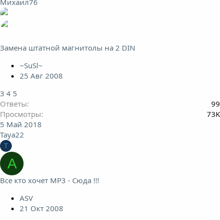
Михаил76
Замена штатной магнитолы на 2 DIN
~SuSl~
25 Авг 2008
3
4
5
Ответы
99
Просмотры
73K
5 Май 2018
Taya22
T
A
Все кто хочет MP3 - Сюда !!!
ASV
21 Окт 2008