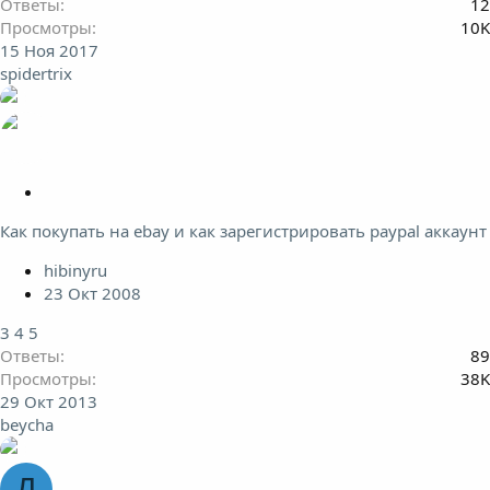
л
Ответы
12
е
Просмотры
10K
н
15 Ноя 2017
о
spidertrix
З
а
Как покупать на ebay и как зарегистрировать paypal аккаунт
к
р
hibinyru
е
23 Окт 2008
п
л
3
4
5
е
Ответы
89
н
Просмотры
38K
о
29 Окт 2013
beycha
Д