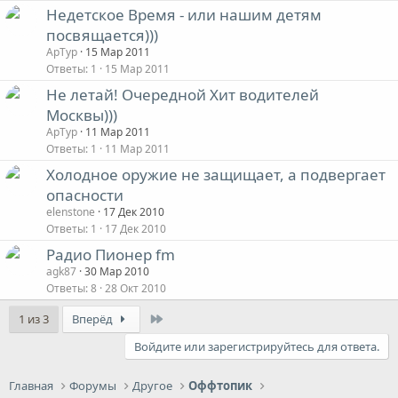
Недетское Время - или нашим детям
посвящается)))
АрТур
15 Мар 2011
Ответы
1
15 Мар 2011
Не летай! Очередной Хит водителей
Москвы)))
АрТур
11 Мар 2011
Ответы
1
11 Мар 2011
Холодное оружие не защищает, а подвергает
опасности
elenstone
17 Дек 2010
Ответы
1
17 Дек 2010
Радио Пионер fm
agk87
30 Мар 2010
Ответы
8
28 Окт 2010
Last
1 из 3
Вперёд
Войдите или зарегистрируйтесь для ответа.
Главная
Форумы
Другое
Оффтопик