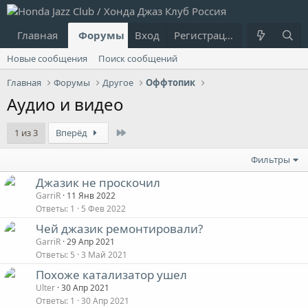
Главная
Форумы
Вход
Что нового?
Регистрация
Пользовател
Новые сообщения
Поиск сообщений
Главная
Форумы
Другое
Оффтопик
Аудио и видео
Last
1 из 3
Вперёд
Фильтры
Джазик не проскочил
GarriR
11 Янв 2022
Ответы
1
5 Фев 2022
Чей джазик ремонтировали?
GarriR
29 Апр 2021
Ответы
5
3 Май 2021
Похоже катализатор ушел
Ulter
30 Апр 2021
Ответы
1
30 Апр 2021