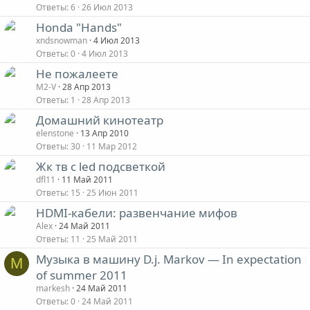
Ответы
6
26 Июл 2013
Honda "Hands"
xndsnowman
4 Июл 2013
Ответы
0
4 Июл 2013
Не пожалеете
M2-V
28 Апр 2013
Ответы
1
28 Апр 2013
Домашний кинотеатр
elenstone
13 Апр 2010
Ответы
30
11 Мар 2012
Жк тв с led подсветкой
dfl11
11 Май 2011
Ответы
15
25 Июн 2011
HDMI-кабели: развенчание мифов
Alex
24 Май 2011
Ответы
11
25 Май 2011
Музыка в машину D.j. Markov — In expectation
M
of summer 2011
markesh
24 Май 2011
Ответы
0
24 Май 2011