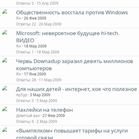
Ответы
5
15 Апр 2009
Общественность восстала против Windows
Ян
26 Фев 2009
Ответы
22
26 Мар 2009
Microsoft: невероятное будущее hi-tech.
ВИДЕО
Ян
18 Мар 2009
Ответы
1
18 Мар 2009
Червь Downadup заразил девять миллионов
компьютеров
Ян
17 Янв 2009
Ответы
28
11 Мар 2009
Для наших детей - интернет, кое что полезное
АрТур
3 Мар 2009
Ответы
5
5 Мар 2009
Наклейки на телефон
Девятый вал
27 Фев 2009
Ответы
6
2 Мар 2009
«Вымпелком» повышает тарифы на услуги
сотовой связи