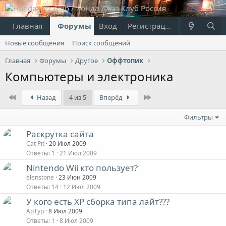
Главная
Форумы
Вход
Что нового?
Регистрация
Пользовател
Новые сообщения
Поиск сообщений
Главная
Форумы
Другое
Оффтопик
Компьютеры и электроника
First
Last
Назад
4 из 5
Вперёд
Фильтры
Раскрутка сайта
Cat Pit
20 Июл 2009
Ответы
1
21 Июл 2009
Nintendo Wii кто пользует?
elenstone
23 Июн 2009
Ответы
14
12 Июл 2009
У кого есть ХР сборка типа лайт???
АрТур
8 Июл 2009
Ответы
1
8 Июл 2009