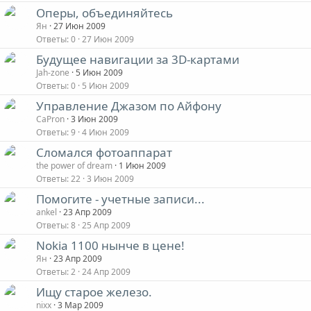
Оперы, объединяйтесь
Ян
27 Июн 2009
Ответы
0
27 Июн 2009
Будущее навигации за 3D-картами
Jah-zone
5 Июн 2009
Ответы
0
5 Июн 2009
Управление Джазом по Айфону
CaPron
3 Июн 2009
Ответы
9
4 Июн 2009
Сломался фотоаппарат
the power of dream
1 Июн 2009
Ответы
22
3 Июн 2009
Помогите - учетные записи...
ankel
23 Апр 2009
Ответы
8
25 Апр 2009
Nokia 1100 нынче в цене!
Ян
23 Апр 2009
Ответы
2
24 Апр 2009
Ищу старое железо.
nixx
3 Мар 2009