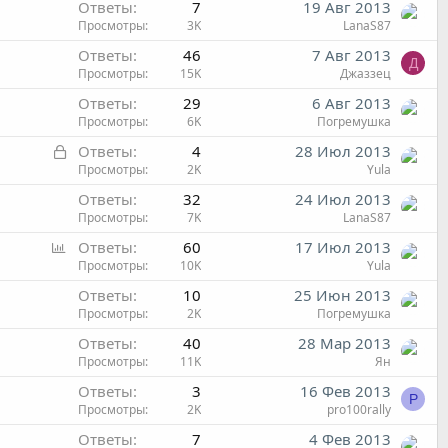
Ответы
7
19 Авг 2013
Просмотры
3K
LanaS87
Ответы
46
7 Авг 2013
Д
Просмотры
15K
Джаззец
Ответы
29
6 Авг 2013
Просмотры
6K
Погремушка
З
Ответы
4
28 Июл 2013
а
Просмотры
2K
Yula
к
Ответы
32
24 Июл 2013
р
Просмотры
7K
LanaS87
ы
О
Ответы
60
17 Июл 2013
т
п
Просмотры
10K
Yula
а
р
Ответы
10
25 Июн 2013
о
Просмотры
2K
Погремушка
с
Ответы
40
28 Мар 2013
Просмотры
11K
Ян
Ответы
3
16 Фев 2013
P
Просмотры
2K
pro100rally
Ответы
7
4 Фев 2013