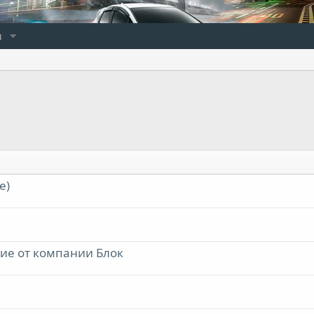
и
е)
ние от компании Блок