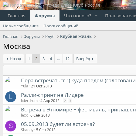
Главная
Форумы
Что нового?
Пользовател
Новые сообщения
Поиск сообщений
Главная
Форумы
Клуб
Клубная жизнь
Москва
Назад
1
2
3
4
…
12
Вперёд
Пора встречаться :) куда поедем (голосовани
Yula
21 Окт 2013
Ралли-спринт на Лидере
L
liderdrom
4 Апр 2012
2
3
Встреча в Этномире + фестиваль, приглаше
lexx
6 Сен 2013
05.09.2013 будет ли встреча?
S
Shaggy
5 Сен 2013