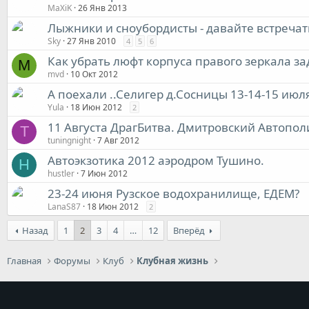
MaXiK
26 Янв 2013
Лыжники и сноубордисты - давайте встречать
Sky
27 Янв 2010
4
5
6
Как убрать люфт корпуса правого зеркала за
M
mvd
10 Окт 2012
А поехали ..Селигер д.Сосницы 13-14-15 июл
Yula
18 Июн 2012
2
11 Августа ДрагБитва. Дмитровский Автопол
T
tuningnight
7 Авг 2012
Автоэкзотика 2012 аэродром Тушино.
H
hustler
7 Июн 2012
23-24 июня Рузское водохранилище, ЕДЕМ?
LanaS87
18 Июн 2012
2
Назад
1
2
3
4
…
12
Вперёд
Главная
Форумы
Клуб
Клубная жизнь