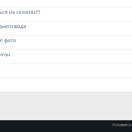
ся на склонах!!!
днего вида
я! фото
игон
Условия и