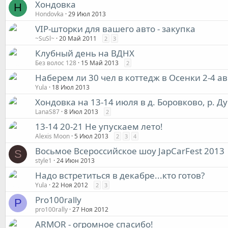
Хондовка
H
Hondovka
29 Июл 2013
VIP-шторки для вашего авто - закупка
~SuSl~
20 Май 2011
2
3
Клубный день на ВДНХ
Без волос 128
15 Май 2013
2
Наберем ли 30 чел в коттедж в Осенки 2-4 ав
Yula
18 Июл 2013
Хондовка на 13-14 июля в д. Боровково, р. Д
LanaS87
8 Июл 2013
2
13-14 20-21 Не упускаем лето!
Alexis Moon
5 Июл 2013
2
3
4
Восьмое Всероссийское шоу JapCarFest 2013
S
style1
24 Июн 2013
Надо встретиться в декабре...кто готов?
Yula
22 Ноя 2012
2
3
Pro100rally
P
pro100rally
27 Ноя 2012
ARMOR - огромное спасибо!