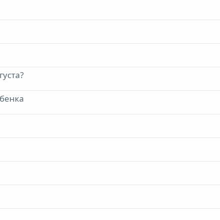
густа?
убенка