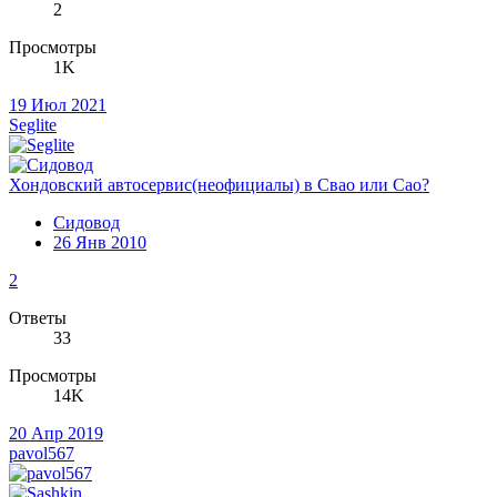
2
Просмотры
1K
19 Июл 2021
Seglite
Хондовский автосервис(неофициалы) в Свао или Сао?
Сидовод
26 Янв 2010
2
Ответы
33
Просмотры
14K
20 Апр 2019
pavol567