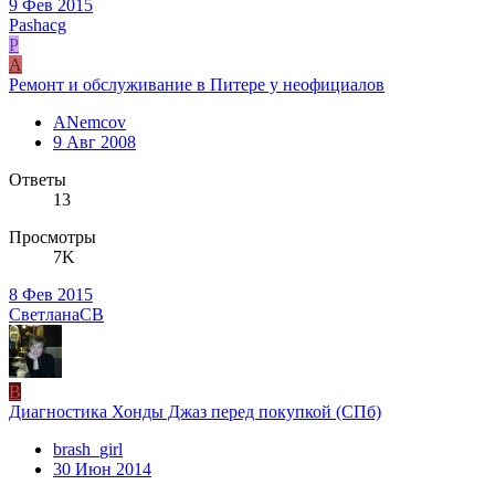
9 Фев 2015
Pashacg
P
A
Ремонт и обслуживание в Питере у неофициалов
ANemcov
9 Авг 2008
Ответы
13
Просмотры
7K
8 Фев 2015
СветланаCВ
B
Диагностика Хонды Джаз перед покупкой (СПб)
brash_girl
30 Июн 2014