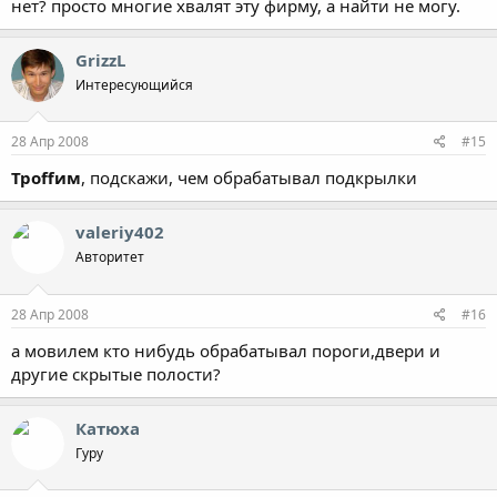
нет? просто многие хвалят эту фирму, а найти не могу.
GrizzL
Интересующийся
28 Апр 2008
#15
Троffим
, подскажи, чем обрабатывал подкрылки
valeriy402
Авторитет
28 Апр 2008
#16
а мовилем кто нибудь обрабатывал пороги,двери и
другие скрытые полости?
Катюха
Гуру