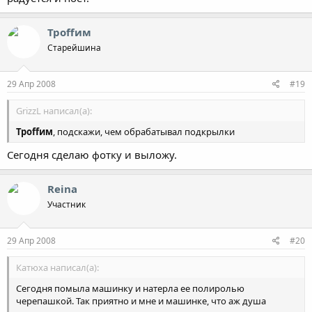
Троffим
Старейшина
29 Апр 2008
#19
GrizzL написал(а):
Троffим
, подскажи, чем обрабатывал подкрылки
Сегодня сделаю фотку и выложу.
Reina
Участник
29 Апр 2008
#20
Катюха написал(а):
Сегодня помыла машинку и натерла ее полиролью
черепашкой. Так приятно и мне и машинке, что аж душа