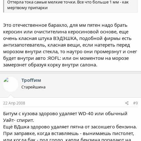
Оттерла тока самые мелкие точки. Все что больше 1 мм - как
мертвому припарки
Это отечественное барахло, для мм пятен надо брать
керосин или очистителина керосиновой основе, еще
очень класная штука ВЭДЭШКА, подобной фирмы есть
антизапотеватель, класная вещи, если натереть перед
морозом внутри стекла, то наутро они промерзнут и снег
будет внутри авто :ROFL: или он моментом на морозе
замерзнет образуя корку внутри салона.
Троffим
Старейшина
22 Апр 2008
#9
Битум с кузова здорово удаляет WD-40 или обычный
Уайт- спирит.
Ещё ВДшка здорово удаляет пятна от засохшего бензина.
При заправке, когда вставляешь - вынимаешь пистолет,
или когда бак - под горло, капли бензина попадают на