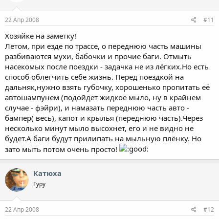
22 Апр 2008
#11
Хозяйке на заметку!
Летом, при езде по трассе, о переднюю часть машины
разбиваются мухи, бабочки и прочие баги. Отмыть
насекомых после поездки - задачка не из лёгких.Но есть
способ облегчить себе жизнь. Перед поездкой на
дальняк,нужно взять губочку, хорошенько пропитать её
автошампунем (подойдет жидкое мыло, ну в крайнем
случае - фэйри), и намазать переднюю часть авто -
бампер( весь), капот и крылья (переднюю часть).Через
несколько минут мыло высохнет, его и не видно не
будет.А баги будут прилипать на мыльную плёнку. Но
зато мыть потом очень просто!
Катюха
Гуру
22 Апр 2008
#12