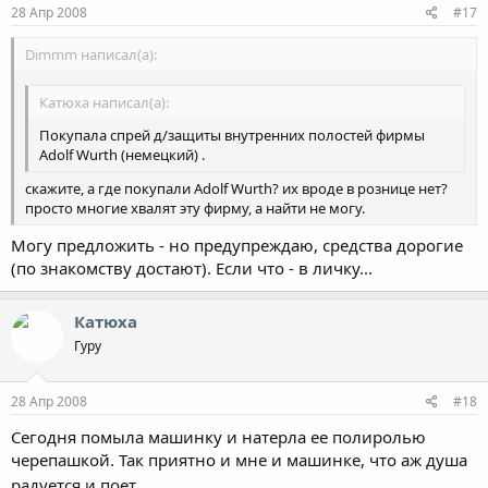
28 Апр 2008
#17
Dimmm написал(а):
Катюха написал(а):
Покупала спрей д/защиты внутренних полостей фирмы
Adolf Wurth (немецкий) .
скажите, а где покупали Adolf Wurth? их вроде в рознице нет?
просто многие хвалят эту фирму, а найти не могу.
Могу предложить - но предупреждаю, средства дорогие
(по знакомству достают). Если что - в личку...
Катюха
Гуру
28 Апр 2008
#18
Сегодня помыла машинку и натерла ее полиролью
черепашкой. Так приятно и мне и машинке, что аж душа
радуется и поет.