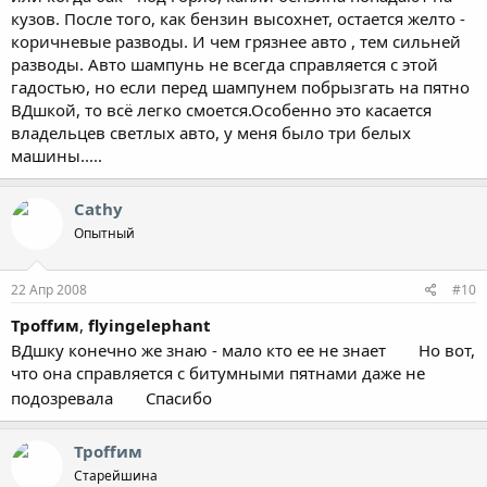
кузов. После того, как бензин высохнет, остается желто -
коричневые разводы. И чем грязнее авто , тем сильней
разводы. Авто шампунь не всегда справляется с этой
гадостью, но если перед шампунем побрызгать на пятно
ВДшкой, то всё легко смоется.Особенно это касается
владельцев светлых авто, у меня было три белых
машины.....
Cathy
Опытный
22 Апр 2008
#10
Троffим
,
flyingelephant
ВДшку конечно же знаю - мало кто ее не знает
Но вот,
что она справляется с битумными пятнами даже не
подозревала
Спасибо
Троffим
Старейшина