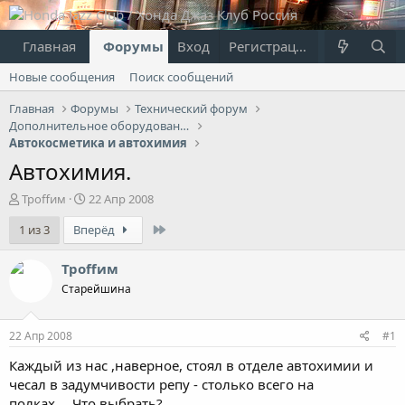
Главная
Форумы
Вход
Что нового?
Регистрация
Пользовател
Новые сообщения
Поиск сообщений
Главная
Форумы
Технический форум
Дополнительное оборудование
Автокосметика и автохимия
Автохимия.
А
Д
Троffим
22 Апр 2008
в
а
Last
1 из 3
Вперёд
т
т
о
а
р
н
Троffим
т
а
Старейшина
е
ч
м
а
ы
л
22 Апр 2008
#1
а
Каждый из нас ,наверное, стоял в отделе автохимии и
чесал в задумчивости репу - столько всего на
полках.....Что выбрать?