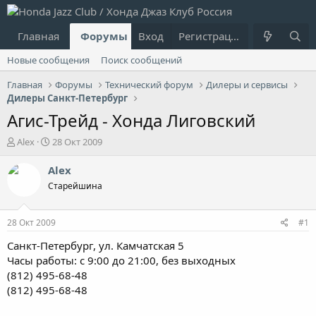
Главная
Форумы
Вход
Что нового?
Регистрация
Пользовател
Новые сообщения
Поиск сообщений
Главная
Форумы
Технический форум
Дилеры и сервисы
Дилеры Санкт-Петербург
Агис-Трейд - Хонда Лиговский
А
Д
Alex
28 Окт 2009
в
а
т
т
Alex
о
а
Старейшина
р
н
т
а
е
ч
28 Окт 2009
#1
м
а
ы
л
Санкт-Петербург, ул. Камчатская 5
а
Часы работы: с 9:00 до 21:00, без выходных
(812) 495-68-48
(812) 495-68-48