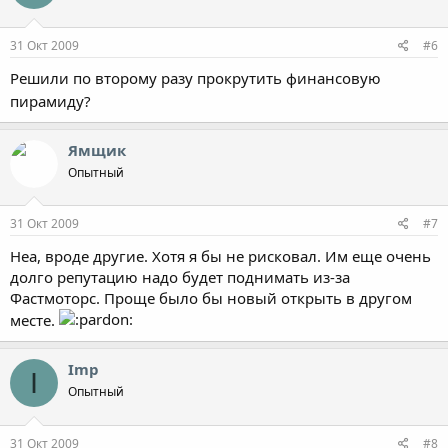
технического обслуживания автомобилей, где Вы сможете
осуществить слесарный или кузовной ремонт, а так же
воспользоваться услугами моечно-полировочного комплекса.
31 Окт 2009
#6
Решили по второму разу прокрутить финансовую
Кроме всего выше перечисленного в дилерском центре Хонда
Лиговский Вы можете приобрести автомобиль с пробегом и
пирамиду?
при желании сдать свой автомобиль в зачет или на комиссию.
Ямщик
Агис-Трейд или Хонда Лиговский
Опытный
31 Окт 2009
#7
Неа, вроде другие. Хотя я бы не рисковал. Им еще очень
долго репутацию надо будет поднимать из-за
Фастмоторс. Проще было бы новый открыть в другом
месте.
Imp
I
Опытный
31 Окт 2009
#8