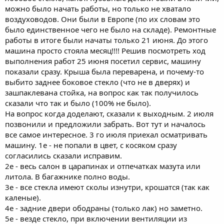
можно было начать работы, но только не хватало
воздуховодов. Они были в Европе (по их словам это
было единственное чего не было на складе). Ремонтные
работы в итоге были начаты только 21 июня. До этого
машина просто стояла месяц!!!! Решив посмотреть ход
выполнения работ 25 июня посетил сервис, машину
показали сразу. Крыша была переварена, и почему-то
выбито заднее боковое стекло (что не в дверях) и
зашпаклевана стойка, на вопрос как так получилось
сказали что так и было (100% не было).
На вопрос когда доделают, сказали к выходным. 2 июля
позвонили и предложили забрать. Вот тут и началось
все самое интересное. 3 го июля приехал осматривать
машину. 1е - не попали в цвет, с косяком сразу
согласились сказали исправим.
2е - весь салон в царапинах и отпечатках мазута или
литола. В багажнике полно воды.
3е - все стекла имеют сколы изнутри, крошатся (так как
каленые).
4е - задние двери ободраны (только лак) но заметно.
5е - везде стекло, при включении вентиляции из