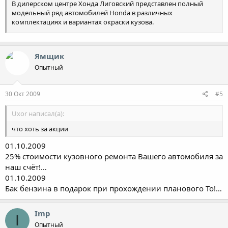
В дилерском центре Хонда Лиговский представлен полный
модельный ряд автомобилей Honda в различных
комплектациях и вариантах окраски кузова.
Специалисты дилерского центра всегда готовы
проконсультировать Вас по вопросам приобретения,
Ямщик
кредитования, страхования и обслуживания автомобилей.
Опытный
Менеджеры отдела продаж окажут Вам квалифицированную
помощь при выборе автомобиля, ориентируясь на Ваш вкус и
30 Окт 2009
#5
предъявляемые требования, а так же помогут подобрать
дополнительное оборудование, которое сделает Ваш
автомобиль оригинальным, максимально комфортным и
Uxor написал(а):
неповторимым.
что хоть за акции
Обратившись в отдел кредитования и страхования, Вы
01.10.2009
оградите себя от бумажной волокиты и сэкономите время – Вы
25% стоимости кузовного ремонта Вашего автомобиля за
оставляете заявку на оформление кредита или страхового
наш счёт!…
полиса, наши специалисты готовят полный пакет документов.
01.10.2009
Приобретая автомобиль в дилерском центре Хонда Лиговский,
Бак бензина в подарок при прохождении планового То!…
Вы получаете карту постоянного клиента, которая даёт Вам
право приобретать запасные части и осуществлять ремонт
Imp
автомобиля со скидкой.
I
На территории дилерского центра находится станция
Опытный