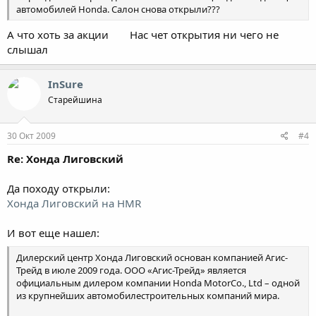
автомобилей Honda. Салон снова открыли???
А что хоть за акции
Нас чет открытия ни чего не
слышал
InSure
Старейшина
30 Окт 2009
#4
Re: Хонда Лиговский
Да походу открыли:
Хонда Лиговский на HMR
И вот еще нашел:
Дилерский центр Хонда Лиговский основан компанией Агис-
Трейд в июле 2009 года. ООО «Агис-Трейд» является
официальным дилером компании Honda MotorCo., Ltd – одной
из крупнейших автомобилестроительных компаний мира.