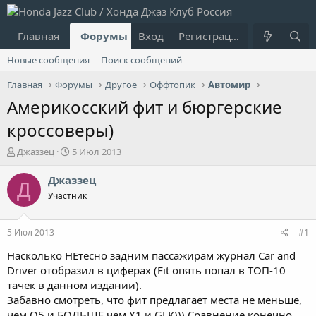
Главная
Форумы
Вход
Что нового?
Регистрация
Пользовател
Новые сообщения
Поиск сообщений
Главная
Форумы
Другое
Оффтопик
Автомир
Америкосский фит и бюргерские
кроссоверы)
А
Д
Джаззец
5 Июл 2013
в
а
т
т
Джаззец
Д
о
а
Участник
р
н
т
а
е
ч
5 Июл 2013
#1
м
а
ы
л
Насколько НЕтесно задним пассажирам журнал Car and
а
Driver отобразил в циферах (Fit опять попал в ТОП-10
тачек в данном издании).
Забавно смотреть, что фит предлагает места не меньше,
чем Q5 и БОЛЬШЕ чем X1 и GLK))) Сравнение конечно