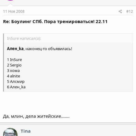
11 Ноя 2008
#12
Re: Боулинг СПб. Пора тренироваться! 22.11
InSure написал(а):
Ален_ka
, наконец-то объявилась!
1 InSure
2 Sergio
3 хома
4 alnite
5 Алсмир
6 Ален_ka
Да, млин, дела житейские.......
Tina