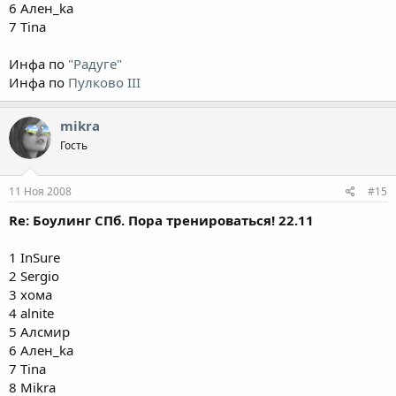
6 Ален_ka
7 Tina
Инфа по
"Радуге"
Инфа по
Пулково III
mikra
Гость
11 Ноя 2008
#15
Re: Боулинг СПб. Пора тренироваться! 22.11
1 InSure
2 Sergio
3 хома
4 alnite
5 Алсмир
6 Ален_ka
7 Tina
8 Mikra