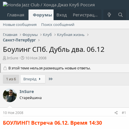
Главная
Форумы
Вход
Что нового?
Регистрация
Пользовател
Новые сообщения
Поиск сообщений
Главная
Форумы
Клуб
Клубная жизнь
Санкт-Петербург
Боулинг СПб. Дубль два. 06.12
А
Д
InSure
10 Ноя 2008
в
а
т
В этой теме нельзя размещать новые ответы.
т
о
а
р
н
Last
1 из 6
Вперёд
т
а
е
ч
InSure
м
а
Старейшина
ы
л
а
10 Ноя 2008
#1
БОУЛИНГ! Встреча 06.12. Время 14:30