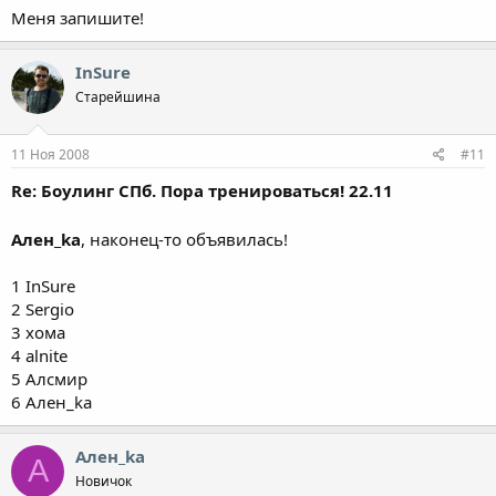
Меня запишите!
InSure
Старейшина
11 Ноя 2008
#11
Re: Боулинг СПб. Пора тренироваться! 22.11
Ален_ka
, наконец-то объявилась!
1 InSure
2 Sergio
3 хома
4 alnite
5 Алсмир
6 Ален_ka
Ален_ka
А
Новичок