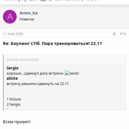
Ален_ka
А
Новичок
11 Ноя 2008
#10
Re: Боулинг СПб. Пора тренироваться! 22.11
InSure написал(а):
Sergio
хорошо...сдвинул дату встречи.
alnite
встречу решили сдвинуть на 22.11
1 InSure
2 Sergio
3 хома
4 alnite
Всем привет!