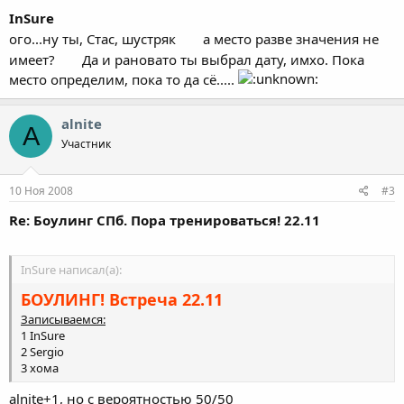
InSure
ого...ну ты, Стас, шустряк
а место разве значения не
имеет?
Да и рановато ты выбрал дату, имхо. Пока
место определим, пока то да сё.....
alnite
A
Участник
10 Ноя 2008
#3
Re: Боулинг СПб. Пора тренироваться! 22.11
InSure написал(а):
БОУЛИНГ! Встреча 22.11
Записываемся:
1 InSure
2 Sergio
3 хома
alnite+1, но с вероятностью 50/50