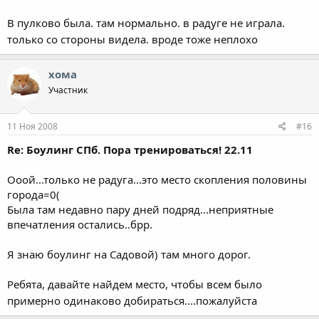
В пулково была. там нормально. в радуге не играла.
только со стороны видела. вроде тоже неплохо
хома
Участник
11 Ноя 2008
#16
Re: Боулинг СПб. Пора тренироваться! 22.11
Ооой...только не радуга...это место скопления половины
города=0(
Была там недавно пару дней подряд...неприятные
впечатления остались..брр.
Я знаю боулинг на Садовой) там много дорог.
Ребята, давайте найдем место, чтобы всем было
примерно одинаково добираться....пожалуйста