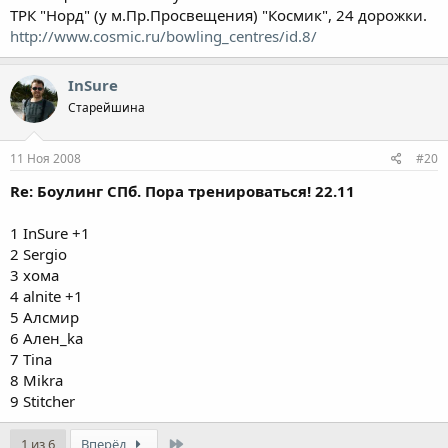
ТРК "Норд" (у м.Пр.Просвещения) "Космик", 24 дорожки.
http://www.cosmic.ru/bowling_centres/id.8/
InSure
Старейшина
11 Ноя 2008
#20
Re: Боулинг СПб. Пора тренироваться! 22.11
1 InSure +1
2 Sergio
3 хома
4 alnite +1
5 Алсмир
6 Ален_ka
7 Tina
8 Mikra
9 Stitcher
Last
1 из 6
Вперёд