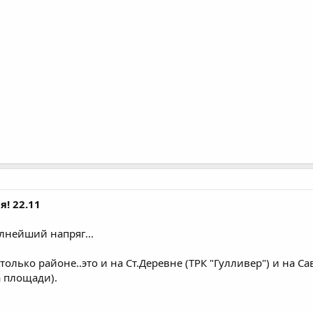
я! 22.11
олнейший напряг...
олько районе..это и на Ст.Деревне (ТРК "Гулливер") и на Са
 площади).