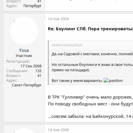
Возраст
41
Адрес
Петербург
14 Ноя 2008
Re: Боулинг СПб. Пора тренироватьс
хома написал(а):
Tina
Да..на Садовой с местами, конечно, полней
Участник
Регистрация
Но остальные боулинги я знаю в свое тольк
17 Сен 2008
прямо на площади).
Сообщения
132
Возраст
41
Адрес
Вот такие у меня варианты.
Санкт-Петербург
В ТРК "Гулливер" очень мало дорожек,
По поводу свободных мест - они буду
...совсем забыла: на Байконурской, 14
14 Ноя 2008