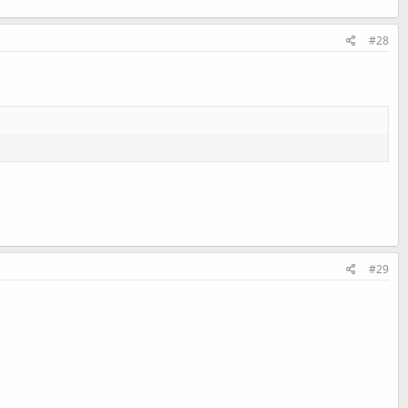
#28
#29