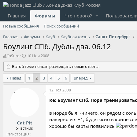
Главная
Форумы
Что нового?
Пользовател
Новые сообщения
Поиск сообщений
Главная
Форумы
Клуб
Клубная жизнь
Санкт-Петербург
Боулинг СПб. Дубль два. 06.12
А
Д
InSure
10 Ноя 2008
в
а
т
В этой теме нельзя размещать новые ответы.
т
о
а
р
н
Назад
1
2
3
4
5
6
Вперёд
т
а
е
ч
12 Ноя 2008
м
а
ы
л
Re: Боулинг СПб. Пора тренироватьс
а
в норде был, -ничего, он рядом с кол
наверно и я +1, будет ясно в конце сл
Cat Pit
хорошо бы карты появились
Участник
Регистрация