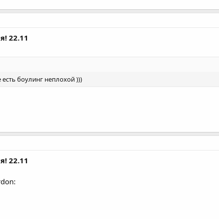
я! 22.11
 есть боулинг неплохой )))
я! 22.11