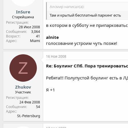
Алсмир написал(а):
InSure
Там и крытый бесплатный паркинг есть
Старейшина
Регистрация
в котором в субботу не припарковатьс
28 Июл 2008
Сообщения
3,064
Возраст
41
alnite
Адрес
Miami
голосование устроим чуть позже!
16 Ноя 2008
Z
Re: Боулинг СПб. Пора тренироватьс
Ребята!!! Полупустой боулинг есть в ЛДМ
Zhukov
Я +1
Участник
Регистрация
24 Фев 2008
Сообщения
54
Адрес
St.-Petersburg