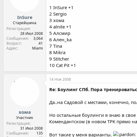
1 InSure +1
2 Sergio
InSure
3 хома
Старейшина
4 alnite +1
Регистрация
5 Алсмир
28 Июл 2008
Сообщения
3,064
6 Ален_ka
Возраст
41
7 Tina
Адрес
Miami
8 Mikra
9 Stitcher
10 Cat Pit +1
14 Ноя 2008
Re: Боулинг СПб. Пора тренироватьс
Да..на Садовой с местами, конечно, п
хома
Но остальные боулинги я знаю в свое т
Участник
Комендантском (в новом ТРК прямо на
Регистрация
31 Июл 2008
Сообщения
135
Вот такие у меня варианты.