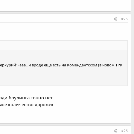
#25
Меркурий") ааа...и вроде еще есть на Комендантском (в новом ТРК
ади боулинга точно нет.
имое количество дорожек
#26