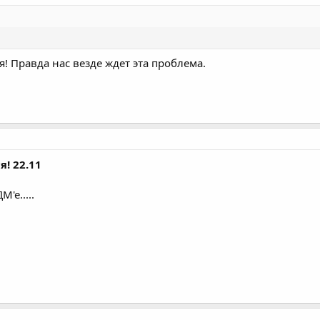
я! Правда нас везде ждет эта проблема.
я! 22.11
'е.....