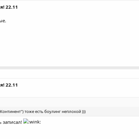
я! 22.11
ые.
я! 22.11
 "Континент") тоже есть боулинг неплохой )))
ь записал!