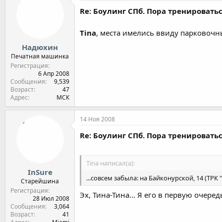
Re: Боулинг СПб. Пора тренироватьс
Tina
, места имелись ввиду парковочн
Надюхин
Печатная машинка
Регистрация
6 Апр 2008
Сообщения
9,539
Возраст
47
Адрес
МСК
14 Ноя 2008
Re: Боулинг СПб. Пора тренироватьс
Tina написал(а):
InSure
...совсем забыла: на Байконурской, 14 (ТРК
Старейшина
Регистрация
Эх, Тина-Тина... Я его в первую очеред
28 Июл 2008
Сообщения
3,064
Возраст
41