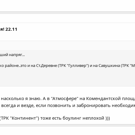
я! 22.11
ший напряг...
о районе..это и на Ст.Деревне (ТРК "Гулливер") и на Савушкина (ТРК "
 насколько я знаю. А в "Атмосфере" на Комендантской площ
т всегда и везде, если позвонить и забронировать необход
 (ТРК "Континент") тоже есть боулинг неплохой )))