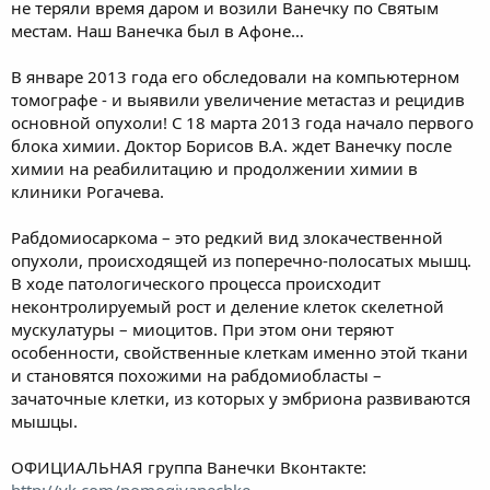
не теряли время даром и возили Ванечку по Святым
местам. Наш Ванечка был в Афоне…
В январе 2013 года его обследовали на компьютерном
томографе - и выявили увеличение метастаз и рецидив
основной опухоли! С 18 марта 2013 года начало первого
блока химии. Доктор Борисов В.А. ждет Ванечку после
химии на реабилитацию и продолжении химии в
клиники Рогачева.
Рабдомиосаркома – это редкий вид злокачественной
опухоли, происходящей из поперечно-полосатых мышц.
В ходе патологического процесса происходит
неконтролируемый рост и деление клеток скелетной
мускулатуры – миоцитов. При этом они теряют
особенности, свойственные клеткам именно этой ткани
и становятся похожими на рабдомиобласты –
зачаточные клетки, из которых у эмбриона развиваются
мышцы.
ОФИЦИАЛЬНАЯ группа Ванечки Вконтакте:
http://vk.com/pomogivanechke