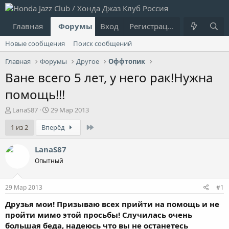
Главная
Форумы
Вход
Что нового?
Регистрация
Пользовател
Новые сообщения
Поиск сообщений
Главная
Форумы
Другое
Оффтопик
Ване всего 5 лет, у него рак!Нужна
помощь!!!
А
Д
LanaS87
29 Мар 2013
в
а
Last
1 из 2
Вперёд
т
т
о
а
р
н
LanaS87
т
а
Опытный
е
ч
м
а
ы
л
29 Мар 2013
#1
а
Друзья мои! Призываю всех прийти на помощь и не
пройти мимо этой просьбы! Случилась очень
большая беда, надеюсь что вы не останетесь