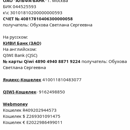
ОАО "АЛЬФА-БАНК"
г. Москва
БИК 044525593
к\с 30101810200000000593
СЧЕТ № 40817810406300000058
получатель: Обухова Светлана Сергеевна
На русском:
КИВИ Банк (ЗАО)
На английском:
QIWI Bank (CJSC)
№ карты Qiwi 4890 4940 8871 9224
получатель: Обухова
Светлана Сергеевна
Яндекс-Кошелек
410011810483077
QIWI-Кошелек
- 9162498850
Webmoney
Кошелек R409202944573
Кошелек $ Z269301091475
Кошелек € E2022986499011