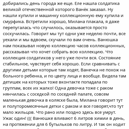
добирались день города же еще. Еле нашла солдатика
великой отечественной которого Ванёк заказал. Ну
нашли купили и машинку коллекционную ему купила и
смурфика. Встретили хорошо, Милана плакала, я даже
перепугалась что случилось, оказывается просто
соскучилась. Говорит мы тут одни уже неделю почти, все
уехали и мы вдвоем, скучали по вам очень. Ванюшка
нам показывал новую коллекцию часов коллекционных,
рассказывал что хочет собрать всю коллекцию. Что
коллекция солдатиков у него уже почти вся. Состояние
стабильное, чувствует себя хорошо. Если сравнивать с
другими детьми которые там ходят, Ванечка не похож на
больного ребенка, и по цвету лица и вообще. Видела там
детишек на которых тоже вконтакте попадала по
группам, всех их жалко! Одна девочка тоже с раком
нянчилась с соседкой по соседней палате, совсем
маленькая девочка в коляске была, Милана говорит тут
и полуторомесячные детки с раком и все говорят,что тут
мало жильцов. Что рано или поздно здесь все умрут.
Ужас один! ((( Ванюшке вливают 6 литров химии в день,
на протяжении для 6 бутыльков по литру. И так он ходит