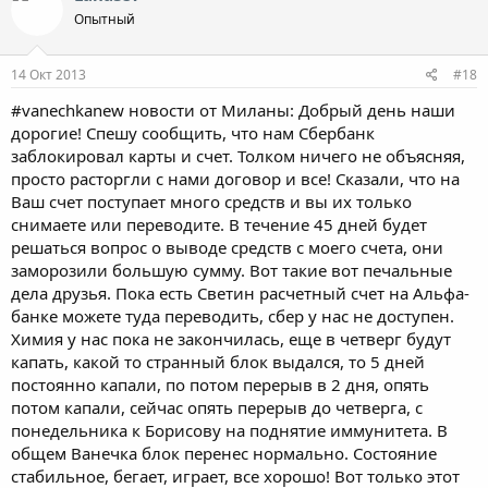
Опытный
14 Окт 2013
#18
#vanechkanew новости от Миланы: Добрый день наши
дорогие! Спешу сообщить, что нам Сбербанк
заблокировал карты и счет. Толком ничего не объясняя,
просто расторгли с нами договор и все! Сказали, что на
Ваш счет поступает много средств и вы их только
снимаете или переводите. В течение 45 дней будет
решаться вопрос о выводе средств с моего счета, они
заморозили большую сумму. Вот такие вот печальные
дела друзья. Пока есть Светин расчетный счет на Альфа-
банке можете туда переводить, сбер у нас не доступен.
Химия у нас пока не закончилась, еще в четверг будут
капать, какой то странный блок выдался, то 5 дней
постоянно капали, по потом перерыв в 2 дня, опять
потом капали, сейчас опять перерыв до четверга, с
понедельника к Борисову на поднятие иммунитета. В
общем Ванечка блок перенес нормально. Состояние
стабильное, бегает, играет, все хорошо! Вот только этот