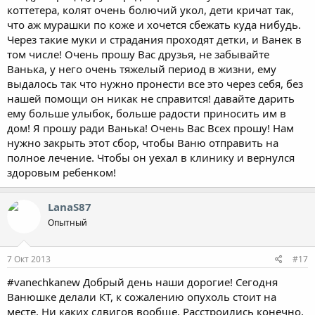
коттетера, колят очень болючий укол, дети кричат так,
что аж мурашки по коже и хочется сбежать куда нибудь.
Через такие муки и страдания проходят детки, и Ванек в
том числе! Очень прошу Вас друзья, не забывайте
Ванька, у него очень тяжелый период в жизни, ему
выдалось так что нужно пронести все это через себя, без
нашей помощи он никак не справится! давайте дарить
ему больше улыбок, больше радости приносить им в
дом! Я прошу ради Ванька! Очень Вас Всех прошу! Нам
нужно закрыть этот сбор, чтобы Ваню отправить на
полное лечение. Чтобы он уехал в клинику и вернулся
здоровым ребенком!
LanaS87
Опытный
7 Окт 2013
#17
#vanechkanew Добрый день наши дорогие! Сегодня
Ванюшке делали КТ, к сожалению опухоль стоит на
месте. Ни каких сдвигов вообще. Расстроились конечно,