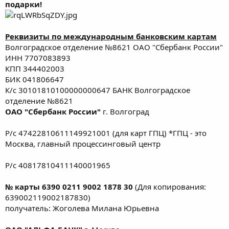
подарки!
Реквизиты по международным банковским картам
Волгоградское отделение №8621 ОАО "Сбербанк России"
ИНН 7707083893
КПП 344402003
БИК 041806647
К/с 30101810100000000647 БАНК Волгоградское
отделение №8621
ОАО "Сбербанк России"
г. Волгоград
Р/с 47422810611149921001 (для карт ГПЦ) *ГПЦ - это
Москва, главный процессинговый центр
Р/с 40817810411140001965
№ карты 6390 0211 9002 1878 30
(Для копирования:
639002119002187830)
получатель: Жоголева Милана Юрьевна