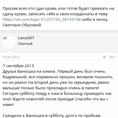
Просим всех кто сдал кровь или готов будет приехать на
сдачу крови, записать себя и свои координаты в тему:
https://vk.com/topic-51257193_28729198
либо в личку
Светлане Обуховой.
LanaS87
Опытный
9 Сен 2013
#12
7 сентября 2013
Друзья Ванюшка на химии. Первый день был очень
бодренький, все нормально прошло, вечером тошнило,
но не рвало! На второй день уже по серьезднее, рвало
малыша! Ночью было прохладно очень в палате!
Сегодня субботу поеду к ним в больницу проведать как
они! Ждите новостей после приезда! Спасибо что вы с
нами!
Съездили к Ванюшке в субботу, долго по пробкам