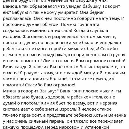
делать будут. На той неделе была бабушка у них.
Ванюша так обрадовался что увидел бабушку. Говорит
ей:" Бабуль! я так не хочу умирать!" Она бедная
расплакалась. Он с ней постоянно говорит на эту тему. И
постоянно думает об этом. Помню группа эта
создавалась именно с этих слов! Когда я слушала
историю Жоголевых и разревелась на этом моменте,
просто от души, по человечески мне было очень далко
ребенка и я не смогла пройти мимо их беды! Спасибо
всем тем кто меня поддержал, кто пришел к нам в группу
и начал помогать! Лично от меня Вам огромное спасибо!
Видя каждый плюсик Вы не только Ванька заряжаете, но
и меня! Я радуюсь тому, что с каждой минутой, с каждым
часом нас становится больше! Что мы все приходим
помогать! Спасибо Вам огромное!
Милана говорит Ваньку: " Ваня гони плохие мысли, ты
обязательно будешь здоровым ребенком! только не
думай о плохом." Химия бьет по всему, вот и нервная
система дает о себе знать! Взрослый человек такое
тяжело переносит, а представьте ребенок! Хоть и Ванечка
у нас очень сильный парень, он тяжело все переживает,
каждую процедуру. Перед наркозом и установкой