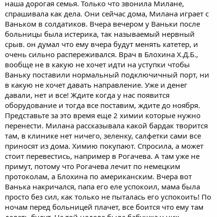
наша дорогая семья. Только что звонила Милане,
спрашивала как дела. Они сейчас дома, Милана играет с
Ваньком в солдатиков. Вчера вечером у Ваньки после
больницы была истерика, так называемый нервный
срыв. он думал что ему вчера будут менять катетер, и
очень сильно распереживался. Врач в Блохина Х.Д.Б.,
вообще не в какую не хочет идти на уступки чтобы
Ваньку поставили нормальный подключичный порт, ни
в какую не хочет давать направление. Уже и денег
давали, нет и все! Ждите когда у нас появится
оборудование и тогда все поставим, ждите до ноября.
Представьте за это время еще 2 химии которые нужно
перенести. Милана рассказывала какой бардак творится
там, в клинике нет ничего, зеленку, салфетки сами все
приносят из дома. Химию покупают. Спросила, а может
стоит перевестись, например в Рогачева. А там уже не
примут, потому что Рогачева лечит по немецким
протоколам, а Блохина по американским. Вчера вот
Ванька накричался, папа его еле успокоил, мама была
просто без сил, как только не пыталась его успокоить! По
ночам перед больницей плачет, все боится что ему там