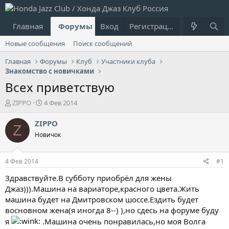
Главная
Форумы
Вход
Что нового?
Регистрация
Пользовател
Новые сообщения
Поиск сообщений
Главная
Форумы
Клуб
Участники клуба
Знакомство с новичками
Всех приветствую
А
Д
ZIPPO
4 Фев 2014
в
а
т
т
ZIPPO
Z
о
а
Новичок
р
н
т
а
е
ч
4 Фев 2014
#1
м
а
ы
л
Здравствуйте.В субботу приобрёл для жены
а
Джаз))).Машина на вариаторе,красного цвета.Жить
машина будет на Дмитровском шоссе.Ездить будет
восновном жена(я иногда 8--) ),но сдесь на форуме буду
я
.Машина очень понравилась,но моя Волга