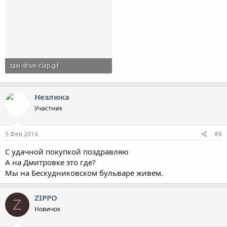
taxi-drive-clap.gif
633.6 KB · Просмотры: 1,347
Незлюка
Участник
5 Фев 2014
#8
С удачной покупкой поздравляю
А на Дмитровке это где?
Мы на Бескудниковском бульваре живем.
ZIPPO
Z
Новичок