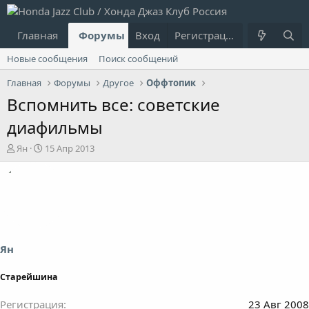
Главная
Форумы
Вход
Что нового?
Регистрация
Пользовател
Новые сообщения
Поиск сообщений
Главная
Форумы
Другое
Оффтопик
Вспомнить все: советские
диафильмы
А
Д
Ян
15 Апр 2013
в
а
т
т
о
а
р
н
т
а
е
ч
м
а
ы
л
Ян
а
Старейшина
Регистрация
23 Авг 2008