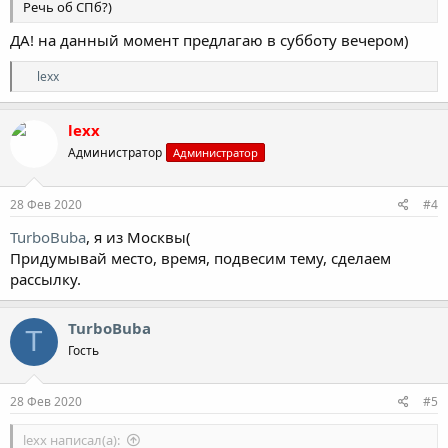
Речь об СПб?)
ДА! на данный момент предлагаю в субботу вечером)
Р
lexx
е
а
к
lexx
ц
Администратор
Администратор
и
и
:
28 Фев 2020
#4
TurboBuba
, я из Москвы(
Придумывай место, время, подвесим тему, сделаем
рассылку.
TurboBuba
T
Гость
28 Фев 2020
#5
lexx написал(а):