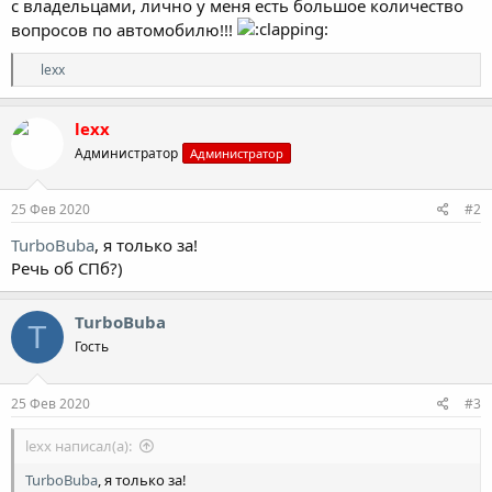
с владельцами, лично у меня есть большое количество
вопросов по автомобилю!!!
Р
lexx
е
а
к
lexx
ц
Администратор
Администратор
и
и
:
25 Фев 2020
#2
TurboBuba
, я только за!
Речь об СПб?)
TurboBuba
T
Гость
25 Фев 2020
#3
lexx написал(а):
TurboBuba
, я только за!