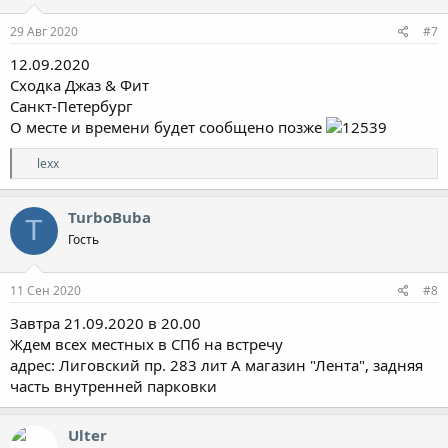
29 Авг 2020
#7
12.09.2020
Сходка Джаз & Фит
Санкт-Петербург
О месте и времени будет сообщено позже
Р
lexx
е
а
к
TurboBuba
T
ц
Гость
и
и
:
11 Сен 2020
#8
Завтра 21.09.2020 в 20.00
Ждем всех местных в СПб на встречу
адрес: Лиговский пр. 283 лит А магазин "Лента", задняя
часть внутренней парковки
Ulter