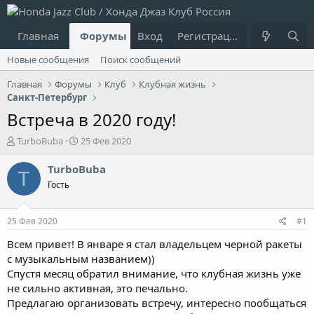
Главная
Форумы
Вход
Что нового?
Регистрация
Пользовател
Новые сообщения
Поиск сообщений
Главная
Форумы
Клуб
Клубная жизнь
Санкт-Петербург
Встреча в 2020 году!
А
Д
TurboBuba
25 Фев 2020
в
а
т
т
TurboBuba
T
о
а
Гость
р
н
т
а
е
ч
25 Фев 2020
#1
м
а
ы
л
Всем привет! В январе я стал владельцем черной ракеты
а
с музыкальным названием))
Спустя месяц обратил внимание, что клубная жизнь уже
не сильно активная, это печально.
Предлагаю организовать встречу, интересно пообщаться