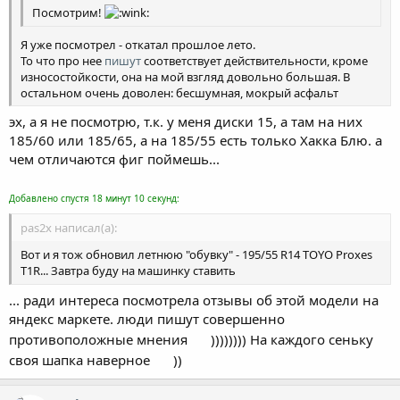
Посмотрим!
Я уже посмотрел - откатал прошлое лето.
То что про нее
пишут
соответствует действительности, кроме
износостойкости, она на мой взгляд довольно большая. В
остальном очень доволен: бесшумная, мокрый асфальт
держит на ура, правда сухой не очень, но если не
эх, а я не посмотрю, т.к. у меня диски 15, а там на них
поворачивать на скорости 100 км/ч оно и не надо
.
185/60 или 185/65, а на 185/55 есть только Хакка Блю. а
чем отличаются фиг поймешь...
Добавлено спустя 18 минут 10 секунд:
pas2x написал(а):
Вот и я тож обновил летнюю "обувку" - 195/55 R14 TOYO Proxes
T1R... Завтра буду на машинку ставить
... ради интереса посмотрела отзывы об этой модели на
яндекс маркете. люди пишут совершенно
противоположные мнения
)))))))) На каждого сеньку
своя шапка наверное
))