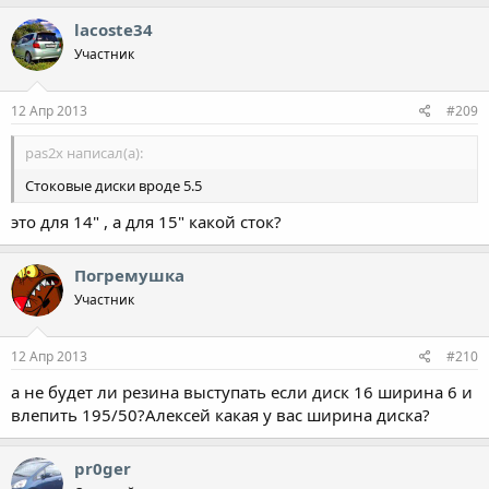
lacoste34
Участник
12 Апр 2013
#209
pas2x написал(а):
Стоковые диски вроде 5.5
это для 14" , а для 15" какой сток?
Погремушка
Участник
12 Апр 2013
#210
а не будет ли резина выступать если диск 16 ширина 6 и
влепить 195/50?Алексей какая у вас ширина диска?
pr0ger