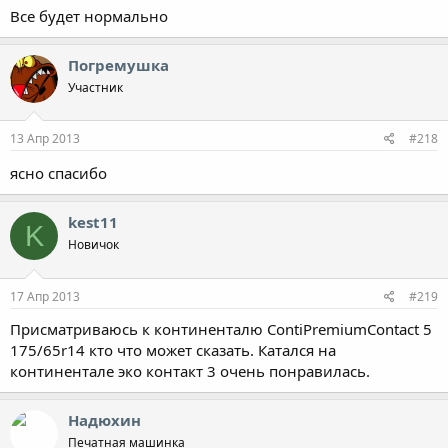
Все будет нормально
Погремушка
Участник
13 Апр 2013
#218
ясно спасибо
kest11
K
Новичок
17 Апр 2013
#219
Присматриваюсь к континенталю ContiPremiumContact 5
175/65r14 кто что может сказать. Катался на
континентале эко контакт 3 очень понравилась.
Надюхин
Печатная машинка