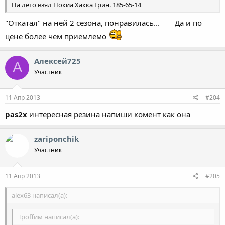
На лето взял Нокиа Хакка Грин. 185-65-14
"Откатал" на ней 2 сезона, понравилась...
Да и по
цене более чем приемлемо
Алексей725
А
Участник
11 Апр 2013
#204
pas2x
интересная резина напиши комент как она
zariponchik
Участник
11 Апр 2013
#205
alex63 написал(а):
Троffим написал(а):