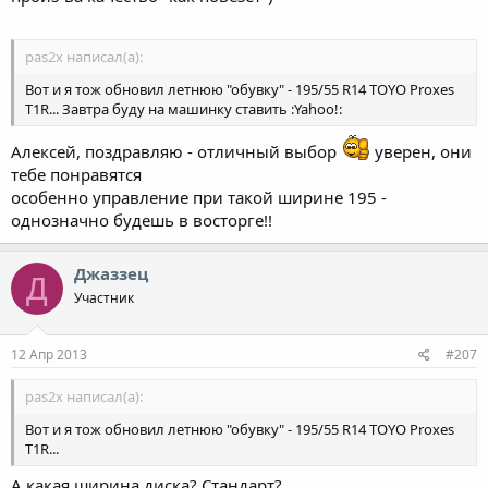
pas2x написал(а):
Вот и я тож обновил летнюю "обувку" - 195/55 R14 TOYO Proxes
T1R... Завтра буду на машинку ставить :Yahoo!:
Алексей, поздравляю - отличный выбор
уверен, они
тебе понравятся
особенно управление при такой ширине 195 -
однозначно будешь в восторге!!
Джаззец
Д
Участник
12 Апр 2013
#207
pas2x написал(а):
Вот и я тож обновил летнюю "обувку" - 195/55 R14 TOYO Proxes
T1R...
А какая ширина диска? Стандарт?