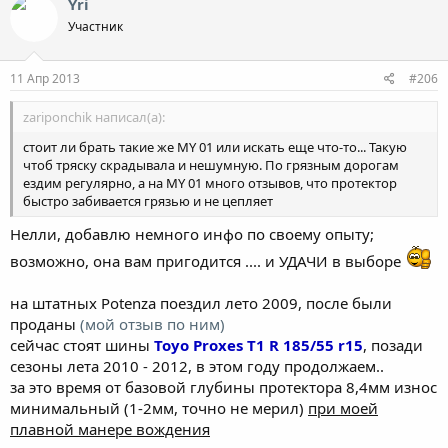
Yri
Участник
11 Апр 2013
#206
zariponchik написал(а):
стоит ли брать такие же MY 01 или искать еще что-то... Такую
чтоб тряску скрадывала и нешумную. По грязным дорогам
ездим регулярно, а на MY 01 много отзывов, что протектор
быстро забивается грязью и не цепляет
Нелли, добавлю немного инфо по своему опыту;
возможно, она вам пригодится .... и УДАЧИ в выборе
на штатных Potenza поездил лето 2009, после были
проданы
(мой отзыв по ним)
сейчас стоят шины
Toyo Proxes T1 R 185/55 r15
, позади
сезоны лета 2010 - 2012, в этом году продолжаем..
за это время от базовой глубины протектора 8,4мм износ
минимальный (1-2мм, точно не мерил)
при моей
плавной манере вождения