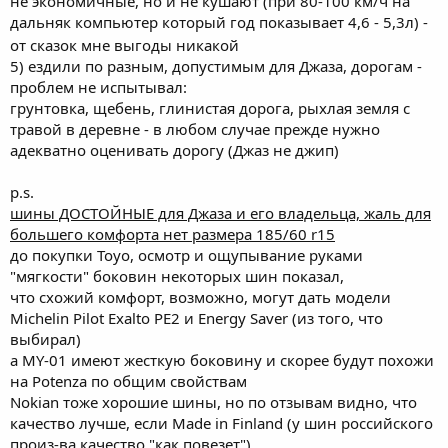
не экономичные, но и не кушают (при 80-100 км/ч на
дальняк компьютер который год показывает 4,6 - 5,3л) -
от сказок мне выгоды никакой
5) ездили по разным, допустимым для Джаза, дорогам -
проблем не испытывал:
грунтовка, щебень, глинистая дорога, рыхлая земля с
травой в деревне - в любом случае прежде нужно
адекватно оценивать дорогу (Джаз не джип)
p.s.
шины ДОСТОЙНЫЕ для Джаза и его владельца, жаль для
большего комфорта нет размера 185/60 r15
до покупки Toyo, осмотр и ощупывание руками
"мягкости" боковин некоторых шин показал,
что схожий комфорт, возможно, могут дать модели
Michelin Pilot Exalto PE2 и Energy Saver (из того, что
выбирал)
а MY-01 имеют жесткую боковину и скорее будут похожи
на Potenza по общим свойствам
Nokian тоже хорошие шины, но по отзывам видно, что
качество лучше, если Made in Finland (у шин российского
произ-ва качество "как повезет")