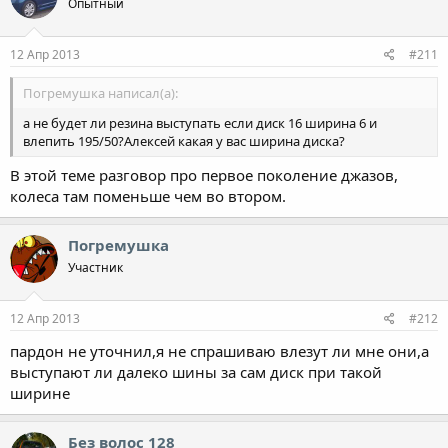
Опытный
12 Апр 2013
#211
Погремушка написал(а):
а не будет ли резина выступать если диск 16 ширина 6 и
влепить 195/50?Алексей какая у вас ширина диска?
В этой теме разговор про первое поколение джазов,
колеса там поменьше чем во втором.
Погремушка
Участник
12 Апр 2013
#212
пардон не уточнил,я не спрашиваю влезут ли мне они,а
выступают ли далеко шины за сам диск при такой
ширине
Без волос 128