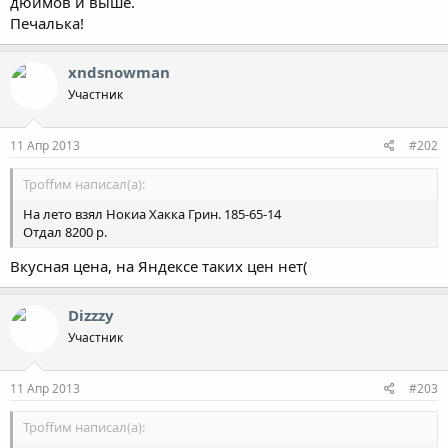
дюймов и выше.
Печалька!
xndsnowman
Участник
11 Апр 2013
#202
Троffим написал(а):
На лето взял Нокиа Хакка Грин. 185-65-14
Отдал 8200 р.
Вкусная цена, на Яндексе таких цен нет(
Dizzzy
Участник
11 Апр 2013
#203
Троffим написал(а):