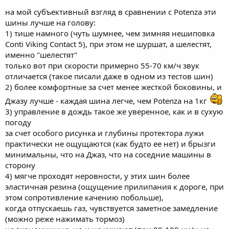
на мой субъективный взгляд в сравнении с Potenza эти
шины лучше на голову:
1) тише намного (чуть шумнее, чем зимняя нешиповка
Conti Viking Contact 5), при этом не шуршат, а шелестят,
именно "шелестят"
только вот при скорости примерно 55-70 км/ч звук
отличается (такое писали даже в одном из тестов шин)
2) более комфортные за счет менее жесткой боковины, и
Джазу лучше - каждая шина легче, чем Potenza на 1кг
3) управление в дождь такое же уверенное, как и в сухую
погоду
за счет особого рисунка и глубины протектора лужи
практически не ощущаются (как будто ее нет) и брызги
минимальны, что на Джаз, что на соседние машины в
сторону
4) мягче проходят неровности, у этих шин более
эластичная резина (ощущение прилипания к дороге, при
этом сопротивление качению побольше),
когда отпускаешь газ, чувствуется заметное замедление
(можно реже нажимать тормоз)