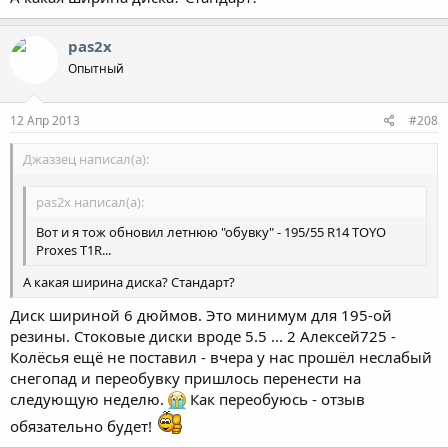
pas2x
Опытный
12 Апр 2013
#208
Джаззец написал(а):
pas2x написал(а):
Вот и я тож обновил летнюю "обувку" - 195/55 R14 TOYO
Proxes T1R...
А какая ширина диска? Стандарт?
Диск шириной 6 дюймов. Это минимум для 195-ой
резины. Стоковые диски вроде 5.5 ... 2 Алексей725 -
Колёсья ещё не поставил - вчера у нас прошёл неслабый
снегопад и переобувку пришлось перенести на
следующую неделю.
Как переобуюсь - отзыв
обязательно будет!