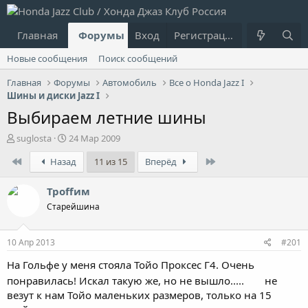
Главная
Форумы
Вход
Что нового?
Регистрация
Пользовател
Новые сообщения
Поиск сообщений
Главная
Форумы
Автомобиль
Все о Honda Jazz I
Шины и диски Jazz I
Выбираем летние шины
А
Д
suglosta
24 Мар 2009
в
а
First
Last
Назад
11 из 15
Вперёд
т
т
о
а
р
н
Троffим
т
а
Старейшина
е
ч
м
а
ы
л
10 Апр 2013
#201
а
На Гольфе у меня стояла Тойо Проксес Г4. Очень
понравилась! Искал такую же, но не вышло.....
не
везут к нам Тойо маленьких размеров, только на 15