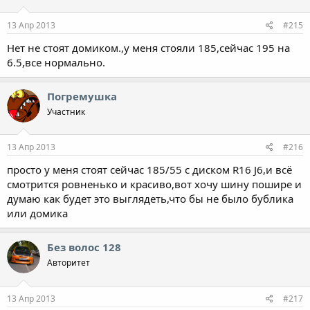
13 Апр 2013
#215
Нет не стоят домиком.,у меня стояли 185,сейчас 195 на
6.5,все нормально.
Погремушка
Участник
13 Апр 2013
#216
просто у меня стоят сейчас 185/55 с диском R16 J6,и всё
смотрится ровненько и красиво,вот хочу шину пошире и
думаю как будет это выглядеть,что бы не было бублика
или домика
Без волос 128
Авторитет
13 Апр 2013
#217