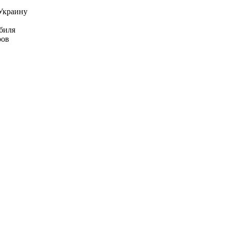
 Украину
биля
ров