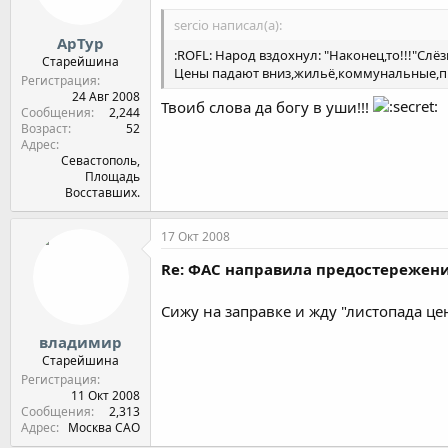
sercio написал(а):
АрТур
:ROFL: Народ вздохнул: "Наконец,то!!!"Слё
Старейшина
Цены падают вниз,жильё,коммунальные,про
Регистрация
24 Авг 2008
Твоиб слова да богу в уши!!!
Сообщения
2,244
Возраст
52
Адрес
Севастополь,
Площадь
Восставших.
17 Окт 2008
Re: ФАС направила предостереже
Сижу на заправке и жду "листопада цен
владимир
Старейшина
Регистрация
11 Окт 2008
Сообщения
2,313
Адрес
Москва САО