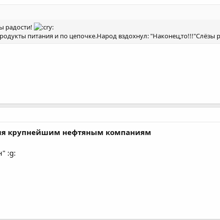
зы радости!
дукты питания и по цепочке.Народ вздохнул: "Наконец,то!!!"Слёзы ра
ния крупнейшим нефтяным компаниям
" :g: