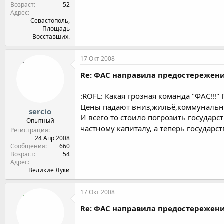
Возраст
52
Адрес
Севастополь,
Площадь
Восставших.
17 Окт 2008
Re: ФАС направила предостереже
:ROFL: Какая грозная команда "ФАС!!!"
Цены падают вниз,жильё,коммунальные
sercio
И всего то стоило погрозить государс
Опытный
частному капиталу, а теперь государство
Регистрация
24 Апр 2008
Сообщения
660
Возраст
54
Адрес
Великие Луки
17 Окт 2008
Re: ФАС направила предостереже