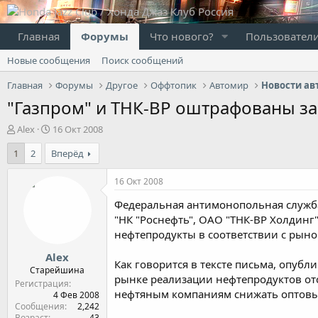
Главная
Форумы
Что нового?
Пользовател
Новые сообщения
Поиск сообщений
Главная
Форумы
Другое
Оффтопик
Автомир
Новости ав
"Газпром" и ТНК-BP оштрафованы за
А
Д
Alex
16 Окт 2008
в
а
1
2
Вперёд
т
т
о
а
р
н
16 Окт 2008
т
а
Федеральная антимонопольная служба
е
ч
м
а
"НК "Роснефть", ОАО "ТНК-BP Холдинг
ы
л
нефтепродукты в соответствии с рын
а
Alex
Как говорится в тексте письма, опуб
Старейшина
рынке реализации нефтепродуктов от
Регистрация
нефтяным компаниям снижать оптовые
4 Фев 2008
Сообщения
2,242
Возраст
43