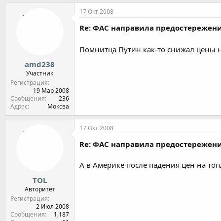
17 Окт 2008
Re: ФАС направила предостереже
Помнитца Путин как-то снижал цены на
amd238
Участник
Регистрация
19 Мар 2008
Сообщения
236
Адрес
Моксва
17 Окт 2008
Re: ФАС направила предостереже
А в Америке после падения цен на топ
TOL
Авторитет
Регистрация
2 Июл 2008
Сообщения
1,187