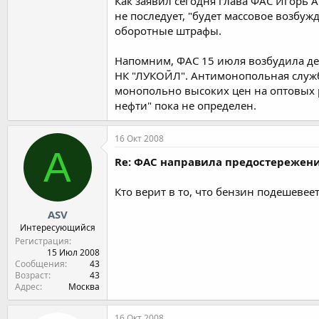
Как заявил сегодня глава ФАС Игорь 
не последует, "будет массовое возбу
оборотные штрафы.
Напомним, ФАС 15 июля возбудила дел
НК "ЛУКОЙЛ". Антимонопольная служб
монопольно высоких цен на оптовых 
нефти" пока не определен.
16 Окт 2008
A
Re: ФАС направила предостереже
Кто верит в то, что бензин подешевеет
ASV
Интересующийся
Регистрация
15 Июл 2008
Сообщения
43
Возраст
43
Адрес
Москва
16 Окт 2008