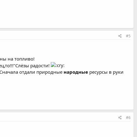
#5
ены на топливо!
,то!!!"Слёзы радости!
? Сначала отдали природные
народные
ресурсы в руки
#6