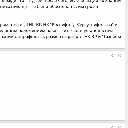
одождет 10-15 дней, после чего, если реакции компаний
неснижению цен не были обоснованы, им грозят
м нефти", ТНК-ВР, НК "Роснефть", "Сургутнефтегаза" и
ирующим положением на рынке в части установления
мпаний оштрафована, размер штрафов ТНК-ВР и "Газпром
#2
#3