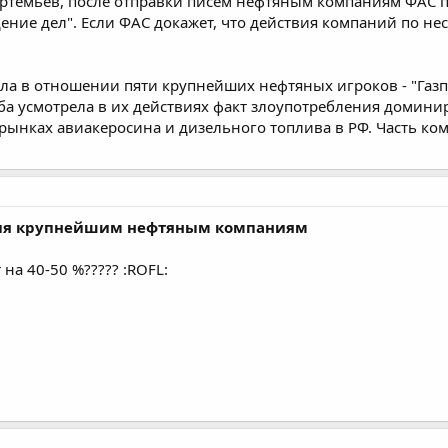
Артемьев, после отправки писем нефтяным компаниям ФАС п
ждение дел". Если ФАС докажет, что действия компаний по 
а в отношении пяти крупнейших нефтяных игроков - "Газпро
а усмотрела в их действиях факт злоупотребления домин
рынках авиакеросина и дизельного топлива в РФ. Часть ко
ния крупнейшим нефтяным компаниям
 на 40-50 %????? :ROFL: