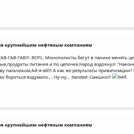
ния крупнейшим нефтяным компаниям
 ГАВ-ГАВ-ГАВ!!! :ROFL: Монополисты бегут в панике менять ц
,продукты питания и по цепочке.Народ вздохнул: "Наконец
тву пальчиком,Ай-я-яй!!! А как же результаты приватизации
 бороться вздумало.... Ну-ну... :twisted: Смешно!!!
ния крупнейшим нефтяным компаниям