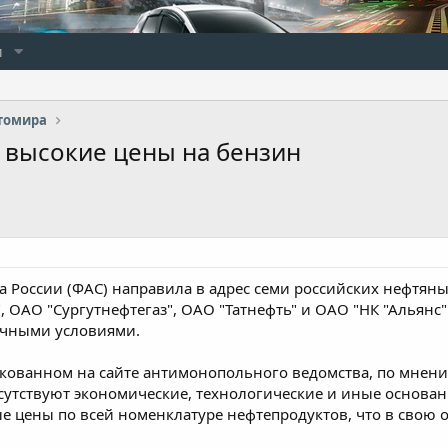
и
томира
 высокие цены на бензин
 России (ФАС) направила в адрес семи российских нефтян
", ОАО "Сургутнефтегаз", ОАО "Татнефть" и ОАО "НК "Альянс
очными условиями.
ликованном на сайте антимонопольного ведомства, по мнен
сутствуют экономические, технологические и иные основ
 цены по всей номенклатуре нефтепродуктов, что в свою 