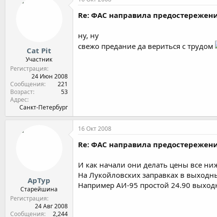
Re: ФАС направила предостереже
ну, ну
свежо предание да вериться с трудом
Cat Pit
Участник
Регистрация
24 Июн 2008
Сообщения
221
Возраст
53
Адрес
Санкт-Петербург
16 Окт 2008
Re: ФАС направила предостереже
И как начали они делать цены все ниж
На Лукойловских заправках в выходны
АрТур
Например АИ-95 простой 24.90 выходн
Старейшина
Регистрация
24 Авг 2008
Сообщения
2,244