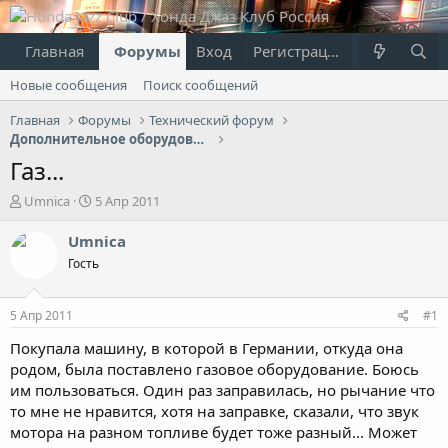
Главная
Форумы
Вход
Что нового?
Регистрация
Пользовател
Новые сообщения
Поиск сообщений
Главная
Форумы
Технический форум
Дополнительное оборудование
Газ...
А
Д
Umnica
5 Апр 2011
в
а
т
т
Umnica
о
а
Гость
р
н
т
а
е
ч
5 Апр 2011
#1
м
а
ы
л
Покупала машину, в которой в Германии, откуда она
а
родом, была поставлено газовое оборудование. Боюсь
им пользоваться. Один раз заправилась, но рычание что
то мне не нравится, хотя на заправке, сказали, что звук
мотора на разном топливе будет тоже разный... Может