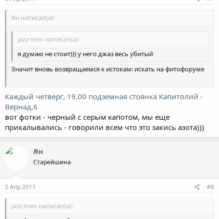
Ян написал(а):
jazz-men написал(а):
я думаю не стоит))) у него джаз весь убитый
Значит вновь возвращаемся к истокам: искать на фитофоруме
Каждый четверг, 19.00 подземная стоянка Капитолий -
Вернад,6
вот фотки - черный с серым капотом, мы еще
прикалывались - говорили всем что это закись азота)))
Ян
Старейшина
5 Апр 2011
#8
jazz-men написал(а):