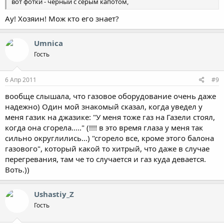
вот фотки - черный с серым капотом,
Ау! Хозяин! Мож кто его знает?
Umnica
Гость
6 Апр 2011
#9
вообще слышала, что газовое оборудование очень даже
надежно) Один мой знакомый сказал, когда уведел у
меня газик на джазике: "У меня тоже газ на Газели стоял,
когда она сгорела....." (!!!! в это время глаза у меня так
сильно округлились...) "сгорело все, кроме этого балона
газового", который какой то хитрый, что даже в случае
перегревания, там че то случается и газ куда девается.
Воть.))
Ushastiy_Z
Гость