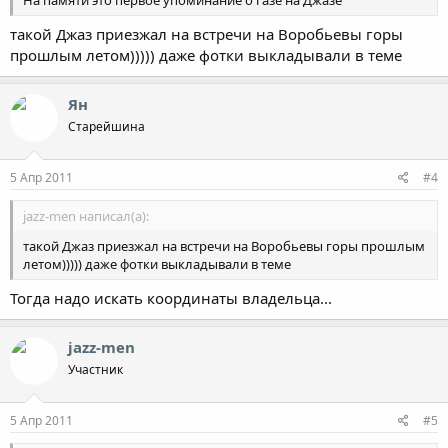
На памяти это первое упоминание о газе на Джазе
такой Джаз приезжал на встречи на Воробьевы горы
прошлым летом))))) даже фотки выкладывали в теме
Ян
Старейшина
5 Апр 2011
#4
jazz-men написал(а):
такой Джаз приезжал на встречи на Воробьевы горы прошлым
летом))))) даже фотки выкладывали в теме
Тогда надо искать координаты владельца...
jazz-men
Участник
5 Апр 2011
#5