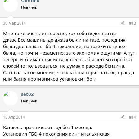
sambek
Новичок
30 Мар 2014
#13
Мне тоже очень интересно, как себя ведет газ на
джазе.Все машины до джаза были на газе, последняя
была двенашка с гбо 4 поколения, на газе чуть тупее
была, но почти незаметно, зато экономия ощутима. А тут
теперь и климат появился, хотелось бы летом в пробках
спокойно пользоваться, не думая о расходе бензина.
Слышал такое мнение, что клапана горят на газе, правда
или басня противников установки гбо ?
set02
Новичок
15 Апр 2014
#14
Катаюсь практически год без 1 месяца.
Установил ГБО 4 поколения кинг итальянская