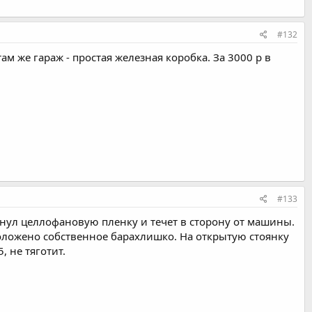
#132
м же гараж - простая железная коробка. За 3000 р в
#133
тянул целлофановую пленку и течет в сторону от машины.
оложено собственное барахлишко. На открытую стоянку
, не тяготит.