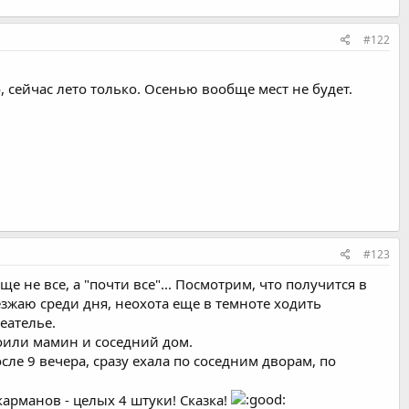
#122
, сейчас лето только. Осенью вообще мест не будет.
#123
 не все, а "почти все"... Посмотрим, что получится в
иезжаю среди дня, неохота еще в темноте ходить
еателье.
оили мамин и соседний дом.
ле 9 вечера, сразу ехала по соседним дворам, по
манов - целых 4 штуки! Сказка!