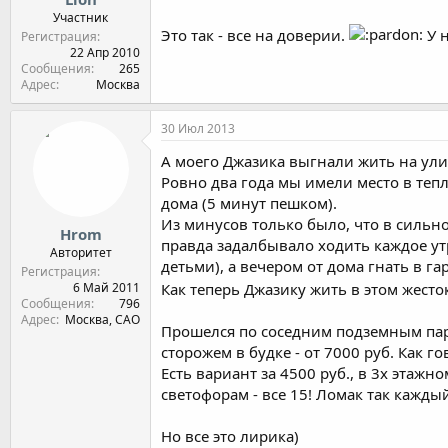
Участник
Это так - все на доверии.
У н
Регистрация
22 Апр 2010
Сообщения
265
Адрес
Москва
30 Июл 2013
А моего Джазика выгнали жить на ули
Ровно два года мы имели место в тепл
дома (5 минут пешком).
Из минусов только было, что в сильн
Hrom
правда задалбывало ходить каждое утр
Авторитет
детьми), а вечером от дома гнать в 
Регистрация
Как теперь Джазику жить в этом жест
6 Май 2011
Сообщения
796
Адрес
Москва, САО
Прошелся по соседним подземным парк
сторожем в будке - от 7000 руб. Как го
Есть вариант за 4500 руб., в 3х этажн
светофорам - все 15! Ломак так кажды
Но все это лирика)