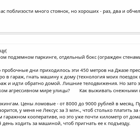
ас поблизости много стоянок, но хороших - раз, два и обчел
цу(
ом подземном паркинге, отдельный бокс (огражден стенами о
о пробочные дни приходилось эти 450 метров на Джазе прео
о в гараж, гнать машину к дому (технология моих поездок п
гараж и идти обратно домой. Лишние телодвижения. Но зато
оком агрессивном мире улицы?
Как выживать снежными 
ингам. Цены ломовые - от 8000 до 9000 рублей в месяц. Пр
ворится, у меня не Лексус за 3 млн., чтоб столько платить за 
ом гаражном кооперативе, но это уже почти километр от дома
й день ходить за машиной, чтоб пригнать ее к подъезду.