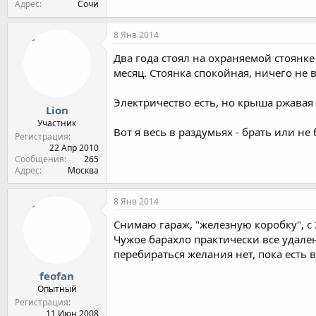
Адрес
Сочи
8 Янв 2014
Два года стоял на охраняемой стоянке
месяц. Стоянка спокойная, ничего не в
Электричество есть, но крыша ржавая п
Lion
Участник
Вот я весь в раздумьях - брать или не
Регистрация
22 Апр 2010
Сообщения
265
Адрес
Москва
8 Янв 2014
Снимаю гараж, "железную коробку", с 
Чужое барахло практически все удал
перебираться желания нет, пока есть 
feofan
Опытный
Регистрация
11 Июн 2008