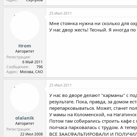
25 Июл 2011
Мне стоянка нужна ни сколько для охр
У нас двор жесть! Тесный. Я иногда по
Hrom
Авторитет
Регистрация
6 Май 2011
Сообщения
796
Адрес
Москва, САО
25 Июл 2011
У нас во дворе делают "карманы" с под
результате. Пока, правда, за домом е
перепарковываться. Может, станет пол
У мамы на Коломенской, на Нагатинск
olalanik
Потом там собирались строить кафе с 
Авторитет
полчаса парковалась с трудом. А тепер
Регистрация
ВСЕ ЗААСФАЛЬТИРОВАЛИ И ПОЛУЧИЛАСЬ
22 Июл 2008