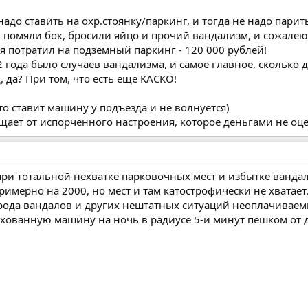
надо ставить на охр.стоянку/паркинг, и тогда не надо парит
 помяли бок, бросили яйцо и прочий вандализм, и сожалеют
а я потратил на подземный паркинг - 120 000 рублей!
а 2 года было случаев вандализма, и самое главное, сколько
 да? При том, что есть еще КАСКО!
что ставит машину у подъезда и не волнуется)
щает от испорченного настроения, которое деньгами не оц
при тотальной нехватке парковочных мест и избытке ванда
римерно на 2000, но мест и там катострофически не хватает
 рода вандалов и других нештатных ситуаций неоплачиваемы
хованную машину на ночь в радиусе 5-и минут пешком от д