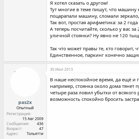
Я хотел сказать о другом!
Тут многие в теме пишут, что машину 
поцарапали машину, сломали зеркало,
Так вот, простая арифметика: за 2 год
А теперь посчитайте, сколько у вас з
уличной стоянки? Ну явно не 120 тыщ,
Так что может правы те, кто говорит, 
Единственное, паркинг конечно защи
30 Июл 2013
В наше неспокойное время, да ещё и 
например, стоянка около дома тянет п
четыре раза ловил убытки от всякого
возможность спокойно бросить застра
pas2x
Опытный
Регистрация
15 Авг 2009
Сообщения
436
Возраст
47
Адрес
Тольятти