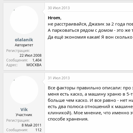
30 Июл 2013
Hrom
,
не расстраивайся, Джазик за 2 года по
А парковаться рядом с домом - это же 
Да ещё экономия какая! Я вон сколько
olalanik
Авторитет
Регистрация
22 Июл 2008
Сообщения
1,404
Адрес
МОСКВА
31 Июл 2013
Все факторы правильно описали: про 
меня есть каско, а машину храню в 5-
больше чем каско. И все равно - нет 
есть два полюса отношений к машине. С
Vik
клиникой). Мое мнение, что именно э
Участник
способе хранения.
Регистрация
8 Май 2011
Сообщения
112