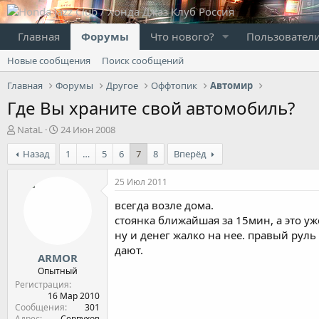
Главная
Форумы
Что нового?
Пользовател
Новые сообщения
Поиск сообщений
Главная
Форумы
Другое
Оффтопик
Автомир
Где Вы храните свой автомобиль?
А
Д
NataL
24 Июн 2008
в
а
Назад
1
…
5
6
7
8
Вперёд
т
т
о
а
р
н
25 Июл 2011
т
а
всегда возле дома.
е
ч
м
а
стоянка ближайшая за 15мин, а это у
ы
л
ну и денег жалко на нее. правый рул
а
дают.
ARMOR
Опытный
Регистрация
16 Мар 2010
Сообщения
301
Адрес
Серпухов