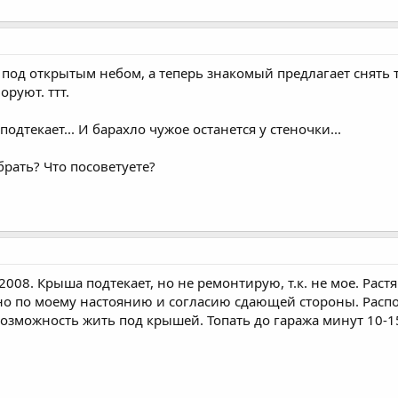
 под открытым небом, а теперь знакомый предлагает снять та
оруют. ттт.
одтекает... И барахло чужое останется у стеночки...
 брать? Что посоветуете?
2008. Крыша подтекает, но не ремонтирую, т.к. не мое. Рас
ено по моему настоянию и согласию сдающей стороны. Расп
возможность жить под крышей. Топать до гаража минут 10-15