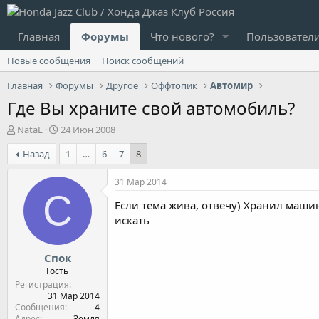
Главная
Форумы
Что нового?
Пользовател
Новые сообщения
Поиск сообщений
Главная
Форумы
Другое
Оффтопик
Автомир
Где Вы храните свой автомобиль?
А
Д
NataL
24 Июн 2008
в
а
Назад
1
…
6
7
8
т
т
о
а
р
н
31 Мар 2014
т
а
С
Если тема жива, отвечу) Хранил машин
е
ч
м
а
искать
ы
л
а
Спок
Гость
Регистрация
31 Мар 2014
Сообщения
4
Адрес
Земля