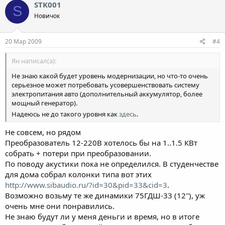
STK001
S
Новичок
20 Мар 2009
#4
Ян написал(а):
Не знаю какой будет уровень модернизации, но что-то очень
серьезное может потребовать усовершенствовать систему
электропитания авто (дополнительный аккумулятор, более
мощный генератор).
Надеюсь не до такого уровня как
здесь
.
Не совсем, но рядом
Преобразователь 12-220В хотелось бы на 1..1.5 КВт
собрать + потери при преобразовании.
По поводу акустики пока не определился. В студенчестве
для дома собрал колонки типа вот этих
http://www.sibaudio.ru/?id=30&pid=33&cid=3
.
Возможно возьму те же динамики 75ГДШ-33 (12''), уж
очень мне они понравились.
Не знаю будут ли у меня деньги и время, но в итоге