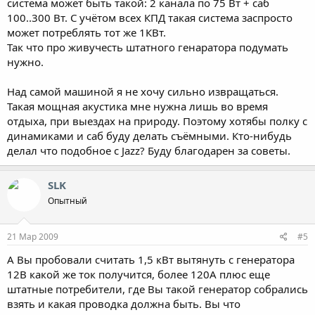
система может быть такой: 2 канала по 75 Вт + саб
100..300 Вт. С учётом всех КПД такая система заспросто
может потреблять тот же 1КВт.
Так что про живучесть штатного генаратора подумать
нужно.
Над самой машиной я не хочу сильно извращаться.
Такая мощная акустика мне нужна лишь во время
отдыха, при выездах на природу. Поэтому хотябы полку с
динамиками и саб буду делать съёмными. Кто-нибудь
делал что подобное с Jazz? Буду благодарен за советы.
SLK
Опытный
21 Мар 2009
#5
А Вы пробовали считать 1,5 кВт вытянуть с генератора
12В какой же ток получится, более 120А плюс еще
штатные потребители, где Вы такой генератор собрались
взять и какая проводка должна быть. Вы что