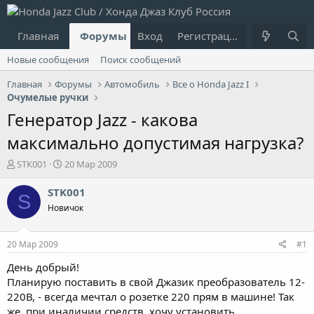
Главная
Форумы
Вход
Что нового?
Регистрация
Пользовател
Новые сообщения
Поиск сообщений
Главная
Форумы
Автомобиль
Все о Honda Jazz I
Очумелые ручки
Генератор Jazz - какова
максимально допустимая нагрузка?
А
Д
STK001
20 Мар 2009
в
а
т
т
STK001
S
о
а
Новичок
р
н
т
а
е
ч
20 Мар 2009
#1
м
а
ы
л
День добрый!
а
Планирую поставить в свой Джазик преобразователь 12-
220В, - всегда мечтал о розетке 220 прям в машине! Так
же, при иналичии средств, хочу установить