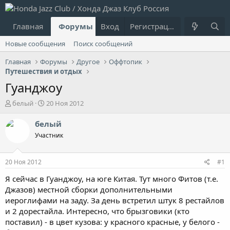
Главная
Форумы
Вход
Что нового?
Регистрация
Пользовател
Новые сообщения
Поиск сообщений
Главная
Форумы
Другое
Оффтопик
Путешествия и отдых
Гуанджоу
А
Д
белый
20 Ноя 2012
в
а
т
т
белый
о
а
Участник
р
н
т
а
е
ч
20 Ноя 2012
#1
м
а
ы
л
Я сейчас в Гуанджоу, на юге Китая. Тут много Фитов (т.е.
а
Джазов) местной сборки дополнительными
иероглифами на заду. За день встретил штук 8 рестайлов
и 2 дорестайла. Интересно, что брызговики (кто
поставил) - в цвет кузова: у красного красные, у белого -