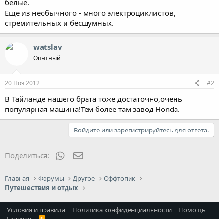
белые.
Еще из необычного - много электроциклистов,
стремительных и бесшумных.
watslav
Опытный
20 Ноя 2012
#2
В Тайланде нашего брата тоже достаточно,очень
популярная машина!Тем более там завод Honda.
Войдите или зарегистрируйтесь для ответа.
WhatsApp
Электронная почта
Поделиться:
Главная
Форумы
Другое
Оффтопик
Путешествия и отдых
Условия и правила
Политика конфиденциальности
Помощь
Главная
R