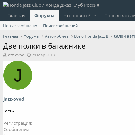
Главная
Форумы
Что нового?
Пользовател
Новые сообщения
Поиск сообщений
Главная
Форумы
Автомобиль
Все о Honda Jazz II
Салон авт
Две полки в багажнике
А
Д
jazz-ovod
21 Мар 2013
в
а
т
т
J
о
а
р
н
т
а
е
ч
м
а
ы
л
jazz-ovod
а
Гость
Регистрация
Сообщения