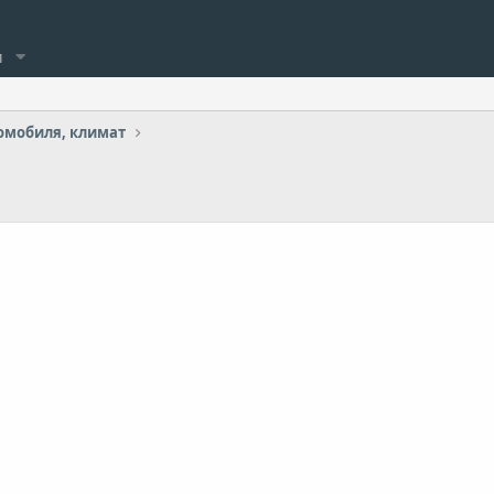
и
омобиля, климат