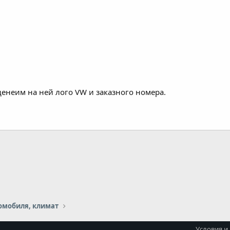
неим на ней лого VW и заказного номера.
омобиля, климат
Условия и