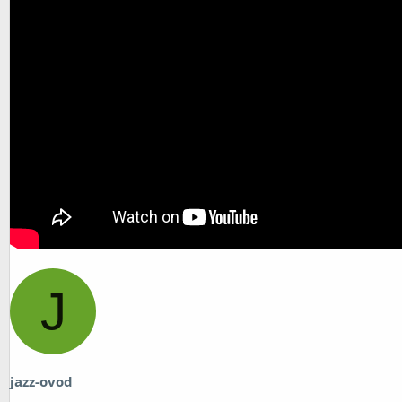
J
jazz-ovod