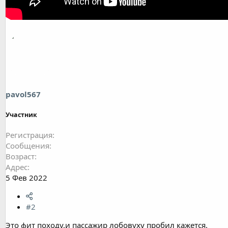
pavol567
Участник
Регистрация
Сообщения
Возраст
Адрес
5 Фев 2022
#2
Это фит походу,и пассажир лобовуху пробил кажется.