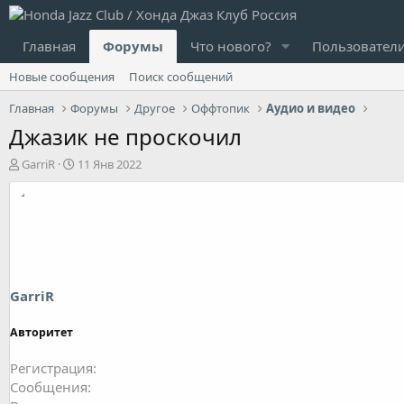
Главная
Форумы
Что нового?
Пользовател
Новые сообщения
Поиск сообщений
Главная
Форумы
Другое
Оффтопик
Аудио и видео
Джазик не проскочил
А
Д
GarriR
11 Янв 2022
в
а
т
т
о
а
р
н
т
а
е
ч
м
а
ы
л
GarriR
а
Авторитет
Регистрация
Сообщения