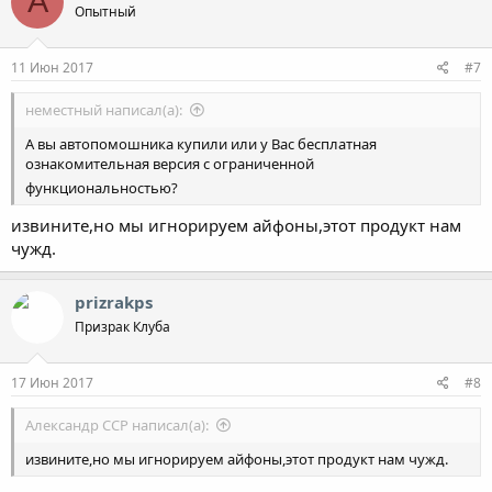
А
Опытный
11 Июн 2017
#7
неместный написал(а):
А вы автопомошника купили или у Вас бесплатная
ознакомительная версия с ограниченной
функциональностью?
извините,но мы игнорируем айфоны,этот продукт нам
чужд.
prizrakps
Призрак Клуба
17 Июн 2017
#8
Александр ССР написал(а):
извините,но мы игнорируем айфоны,этот продукт нам чужд.