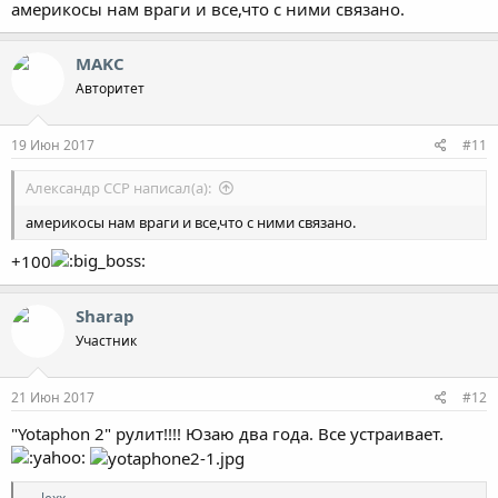
америкосы нам враги и все,что с ними связано.
MAKC
Авторитет
19 Июн 2017
#11
Александр ССР написал(а):
америкосы нам враги и все,что с ними связано.
+100
Sharap
Участник
21 Июн 2017
#12
"Yotaphon 2" рулит!!!! Юзаю два года. Все устраивает.
Р