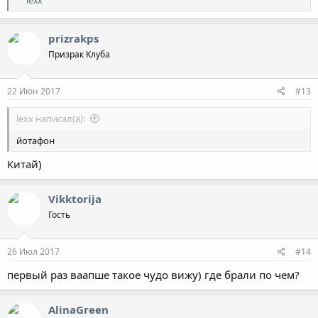
lexx
е
а
к
prizrakps
ц
Призрак Клуба
и
и
:
22 Июн 2017
#13
lexx написал(а):
йотафон
Китай)
Vikktorija
Гость
26 Июл 2017
#14
первый раз ваапше такое чудо вижу) где брали по чем?
AlinaGreen