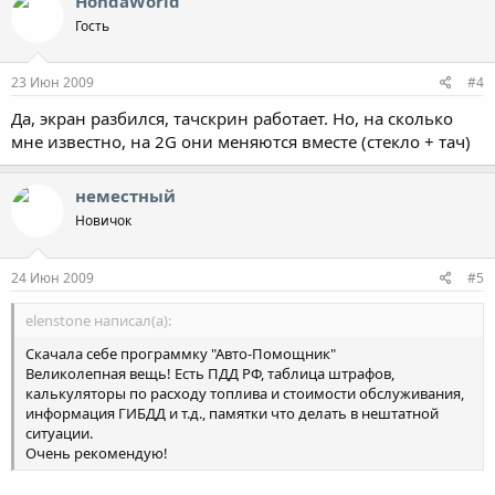
HondaWorld
Гость
23 Июн 2009
#4
Да, экран разбился, тачскрин работает. Но, на сколько
мне известно, на 2G они меняются вместе (стекло + тач)
неместный
Новичок
24 Июн 2009
#5
elenstone написал(а):
Скачала себе программку "Авто-Помощник"
Великолепная вещь! Есть ПДД РФ, таблица штрафов,
калькуляторы по расходу топлива и стоимости обслуживания,
информация ГИБДД и т.д., памятки что делать в нештатной
ситуации.
Очень рекомендую!