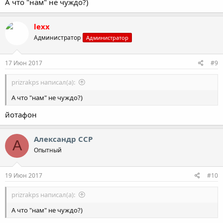
А что "нам" не чуждо?)
lexx
Администратор
Администратор
17 Июн 2017
#9
prizrakps написал(а):
А что "нам" не чуждо?)
йотафон
Александр ССР
А
Опытный
19 Июн 2017
#10
prizrakps написал(а):
А что "нам" не чуждо?)