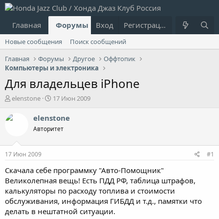
Главная
Форумы
Вход
Что нового?
Регистрация
Пользовател
Новые сообщения
Поиск сообщений
Главная
Форумы
Другое
Оффтопик
Компьютеры и электроника
Для владельцев iPhone
А
Д
elenstone
17 Июн 2009
в
а
т
т
elenstone
о
а
Авторитет
р
н
т
а
е
ч
17 Июн 2009
#1
м
а
ы
л
Скачала себе программку "Авто-Помощник"
а
Великолепная вещь! Есть ПДД РФ, таблица штрафов,
калькуляторы по расходу топлива и стоимости
обслуживания, информация ГИБДД и т.д., памятки что
делать в нештатной ситуации.