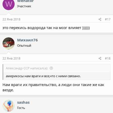
Wenator
W
Участник
22 Янв 2018
#17
это перекись водорода так на мозг влияет ))))))
Михаил76
Опытный
22 Янв 2018
#18
Александр ССР написал(а):
америкосы нам враги и все,что с ними связано.
Нам враги их правительство, а люди они такие же как
везде.
sashas
Гость