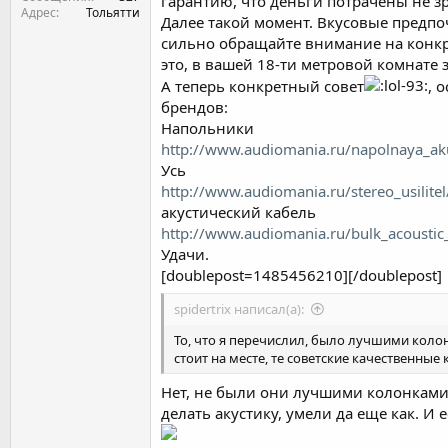
гарантию, что деньги потрачены не зр
Адрес
Тольятти
Далее такой момент. Вкусовые предпо
сильно обращайте внимание на конкре
это, в вашей 18-ти метровой комнате
А теперь конкретный совет
, 
брендов:
Напольники
http://www.audiomania.ru/napolnaya_aku
Усь
http://www.audiomania.ru/stereo_usilitel
акустический кабель
http://www.audiomania.ru/bulk_acoustic
Удачи.
[doublepost=1485456210][/doublepost]
spidertrix написал(а):
То, что я перечислил, было лучшими колон
стоит на месте, те советские качественные
Нет, не были они лучшими колонками 
делать акустику, умели да еще как. И