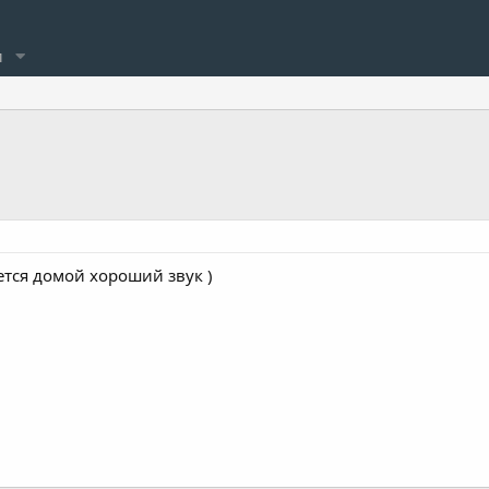
и
чется домой хороший звук )