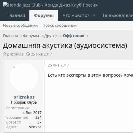
Главная
Форумы
Что нового?
Пользовател
Новые сообщения
Поиск сообщений
Главная
Форумы
Другое
Оффтопик
Домашняя акустика (аудиосистема)
А
Д
prizrakps
25 Янв 2017
в
а
т
т
25 Янв 2017
о
а
Есть кто эксперты в этом вопросе? Хо
р
н
т
а
е
ч
м
а
prizrakps
ы
л
а
Призрак Клуба
Регистрация
4 Янв 2017
Сообщения
234
Возраст
37
Адрес
Москва