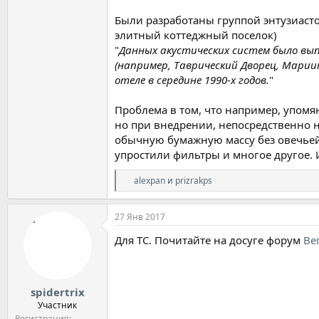
Были разработаны группой энтузиасто
элитный коттеджный поселок)
"
Данных акустических систем было вып
(например, Таврический Дворец, Марии
отеле в середине 1990-х годов.
"
Проблема в том, что например, упомя
но при внедрении, непосредственно н
обычную бумажную массу без овечьей 
упростили фильтры и многое другое. И 
Р
alexpan
и
prizrakps
е
а
к
27 Янв 2017
ц
и
Для ТС. Почитайте на досуге форум
Ве
и
:
spidertrix
Участник
Регистрация