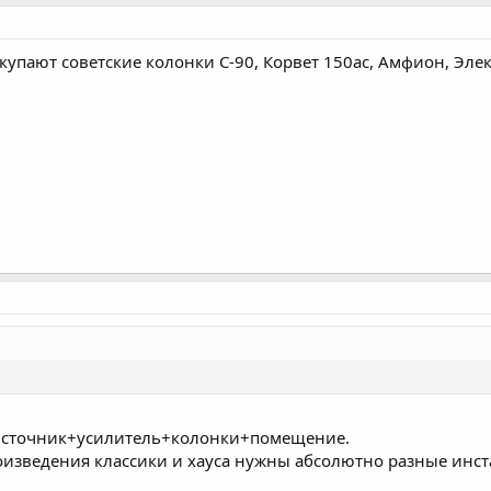
купают советские колонки С-90, Корвет 150ас, Амфион, Эле
ь+источник+усилитель+колонки+помещение.
роизведения классики и хауса нужны абсолютно разные инс