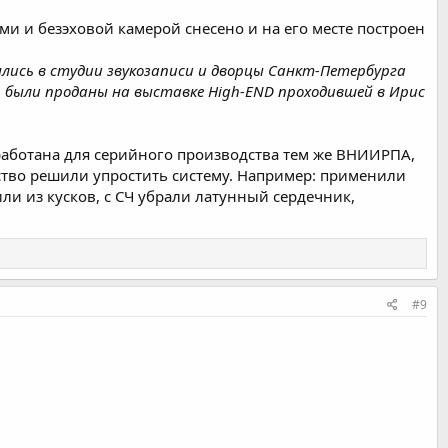
и и безэховой камерой снесено и на его месте построен
ялись в студии звукозаписи и дворцы Санкт-Петербурга
ар были проданы на выставке High-END проходившей в Ирис
зработана для серийного производства тем же ВНИИРПА,
дство решили упростить систему. Например: применили
и из кусков, с СЧ убрали латунный сердечник,
#9