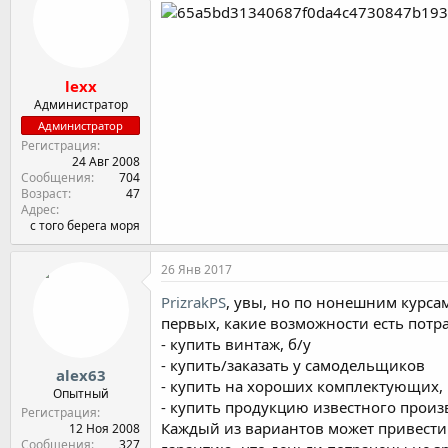
и
и
:
lexx
Администратор
Администратор
Регистрация
24 Авг 2008
Сообщения
704
Возраст
47
Адрес
с того берега моря
26 Янв 2017
PrizrakPS
, увы, но по нонешним курсам
первых, какие возможности есть потр
- купить винтаж, б/у
- купить/заказать у самодельщиков
alex63
- купить на хороших комплектующих,
Опытный
- купить продукцию известного произ
Регистрация
Каждый из вариантов может привести 
12 Ноя 2008
Сообщения
327