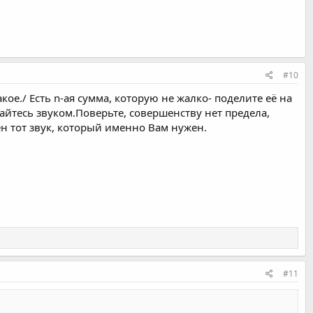
#10
акое./ Есть n-ая сумма, которую не жалко- поделите её на
айтесь звуком.Поверьте, совершенству нет предела,
ен тот звук, который именно Вам нужен.
#11