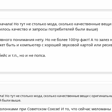
 начала! Но тут не столько мода, сколько качественные ве
илось качество и запросы потребителей были выше)
явного понимания нету. Но не более 100тр факт! А то залез
ожет быть и компьютер с хорошей звуковой картой или ресив
йс и т.п., но и не попса.
чала! Но тут не столько мода, сколько качественные вещи с оригиналь
й были выше.
олонками при Советском Союзе! И то, что сейчас меломаны о