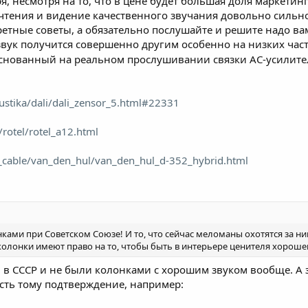
я, несмотря на то, что в цене будет большая доля маркетин
чтения и видение качественного звучания довольно сильно
тные советы, а обязательно послушайте и решите надо вам 
 звук получится совершенно другим особенно на низких час
основанный на реальном прослушивании связки АС-усилител
stika/dali/dali_zensor_5.html#22331
/rotel/rotel_a12.html
_cable/van_den_hul/van_den_hul_d-352_hybrid.html
ками при Советском Союзе! И то, что сейчас меломаны охотятся за ним
 колонки имеют право на то, чтобы быть в интерьере ценителя хорошего
в СССР и не были колонками с хорошим звуком вообще. А з
 есть тому подтверждение, например: