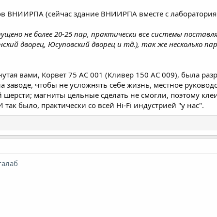
в ВНИИРПА (сейчас здание ВНИИРПА вместе с лабораториям
ущено не более 20-25 пар, практически все системы поставл
нский дворец, Юсуповский дворец и тд.), так же несколько п
нутая вами, Корвет 75 АС 001 (Кливер 150 АС 009), была ра
а заводе, чтобы не усложнять себе жизнь, местное руково
шерсти; магниты цельные сделать не смогли, поэтому клеил
так было, практически со всей Hi-Fi индустрией "у нас".
галаб