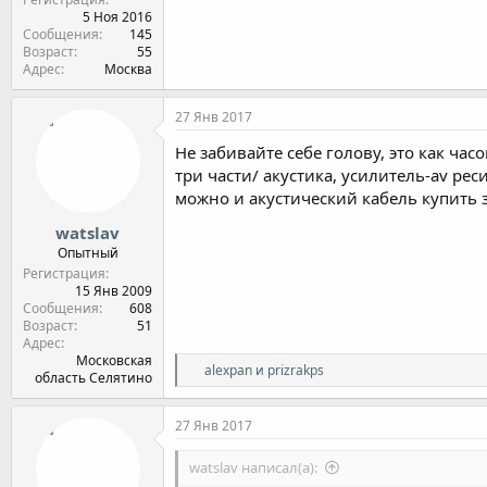
5 Ноя 2016
Сообщения
145
Возраст
55
Адрес
Москва
27 Янв 2017
Не забивайте себе голову, это как часо
три части/ акустика, усилитель-av ре
можно и акустический кабель купить з
watslav
Опытный
Регистрация
15 Янв 2009
Сообщения
608
Возраст
51
Адрес
Московская
Р
alexpan
и
prizrakps
область Селятино
е
а
к
27 Янв 2017
ц
и
watslav написал(а):
и