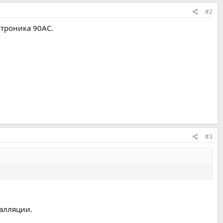
#2
ктроника 90АС.
#3
талляции.