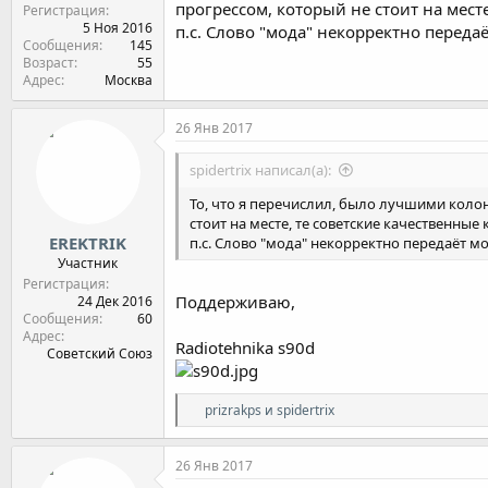
прогрессом, который не стоит на мест
Регистрация
5 Ноя 2016
п.с. Слово "мода" некорректно переда
Сообщения
145
Возраст
55
Адрес
Москва
26 Янв 2017
spidertrix написал(а):
То, что я перечислил, было лучшими колон
стоит на месте, те советские качественны
EREKTRIK
п.с. Слово "мода" некорректно передаёт мо
Участник
Регистрация
Поддерживаю,
24 Дек 2016
Сообщения
60
Адрес
Radiotehnika s90d
Советский Союз
Р
prizrakps
и
spidertrix
е
а
к
26 Янв 2017
ц