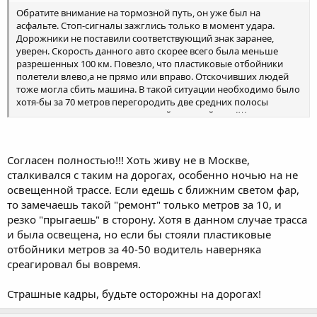
Обратите внимание на тормозной путь, он уже был на
асфальте. Стоп-сигналы зажглись только в момент удара.
Дорожники не поставили соответствующий знак заранее,
уверен. Скорость данного авто скорее всего была меньше
разрешенных 100 км. Повезло, что пластиковые отбойники
полетели влево,а не прямо или вправо. Отскочивших людей
тоже могла сбить машина. В такой ситуации необходимо было
хотя-бы за 70 метров перегородить две средних полосы
движения+ поставить мерцающий световой знак!Жаль,если
умирали в сознании, наверное трудно выбраться из горящей
машины с многочисленными ударами и переломами+
мешающими подушками безопасности.
Согласен полностью!!! Хоть живу не в Москве,
сталкивался с таким на дорогах, особенно ночью на не
освещенной трассе. Если едешь с ближним светом фар,
то замечаешь такой "ремонт" только метров за 10, и
резко "прыгаешь" в сторону. Хотя в данном случае трасса
и была освещена, но если бы стояли пластиковые
отбойники метров за 40-50 водитель наверняка
среагировал бы вовремя.
Страшные кадры, будьте осторожны на дорогах!