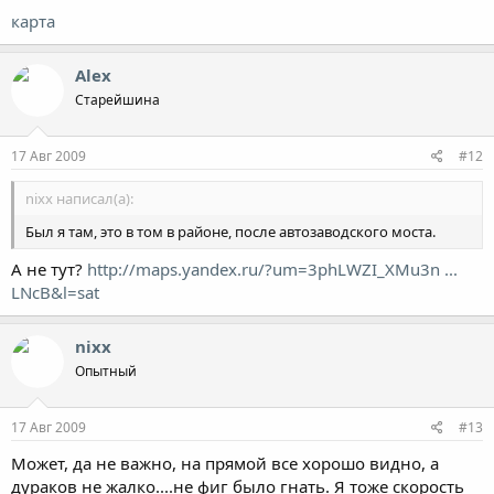
карта
Alex
Старейшина
17 Авг 2009
#12
nixx написал(а):
Был я там, это в том в районе, после автозаводского моста.
А не тут?
http://maps.yandex.ru/?um=3phLWZI_XMu3n ...
LNcB&l=sat
nixx
Опытный
17 Авг 2009
#13
Может, да не важно, на прямой все хорошо видно, а
дураков не жалко....не фиг было гнать. Я тоже скорость