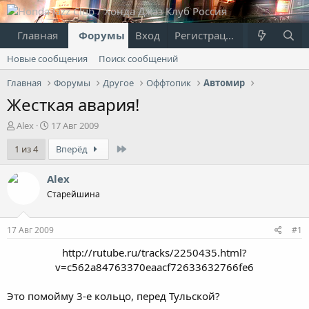
Главная
Форумы
Вход
Что нового?
Регистрация
Пользовател
Новые сообщения
Поиск сообщений
Главная
Форумы
Другое
Оффтопик
Автомир
Жесткая авария!
А
Д
Alex
17 Авг 2009
в
а
Last
1 из 4
Вперёд
т
т
о
а
р
н
Alex
т
а
Старейшина
е
ч
м
а
ы
л
17 Авг 2009
#1
а
http://rutube.ru/tracks/2250435.html?
v=c562a84763370eaacf72633632766fe6​
Это помойму 3-е кольцо, перед Тульской?