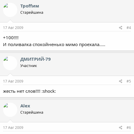
Троffим
Старейшина
17 Авг 2009
#4
+100!!!!
И поливалка спокойненько мимо проехала.....
ДМИТРИЙ-79
Участник
17 Авг 2009
#5
жесть нет слов!!!! :shock:
Alex
Старейшина
17 Авг 2009
#6