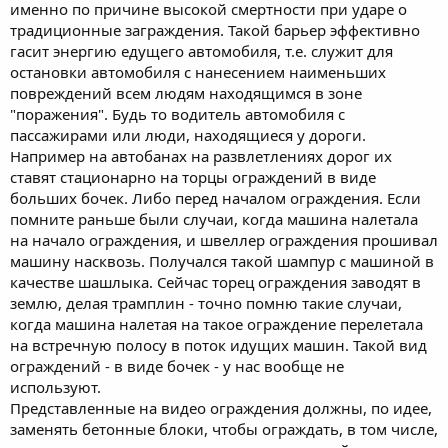
именно по причине высокой смертности при ударе о
людей, работающих внутри периметра. В итоге – в той или
традиционные заграждения. Такой барьер эффективно
иной степени помятый автомобиль, живые и здоровые
гасит энергию едущего автомобиля, т.е. служит для
рабочие, водитель и пассажиры.
остановки автомобиля с нанесением наименьших
из правил проведения ралли:
повреждений всем людям находящимся в зоне
"поражения". Будь то водитель автомобиля с
• Ретардер должен быть изготовлен из материала, с одной
стороны,
не допускающего его беспрепятственного
пассажирами или люди, находящиеся у дороги.
прохождения насквозь
, а с другой стороны,
не способного
Например на автобанах на развлетлениях дорог их
причинить при столкновении с ним серьезные
ставят стационарно на торцы ограждений в виде
повреждения автомобилю
(Можно: связки легковых
больших бочек. Либо перед началом ограждения. Если
покрышек, грузовые покрышки, тюки сена, водоналивные
помните раньше были случаи, когда машина налетала
блоки и пр. Нельзя: железобетонные блоки, автомобили,
на начало ограждения, и швеллер ограждения прошивал
бревна и пр.);
машину насквозь. Получался такой шампур с машиной в
подчеркивание мое
качестве шашлыка. Сейчас торец ограждения заводят в
землю, делая трамплин - точно помню такие случаи,
когда машина налетая на такое ограждение перелетала
на встречную полосу в поток идущих машин. Такой вид
ограждений - в виде бочек - у нас вообще не
используют.
Представленные на видео ограждения должны, по идее,
заменять бетонные блоки, чтобы ограждать, в том числе,