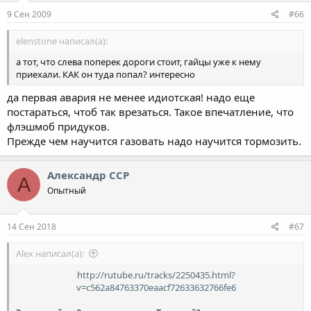
9 Сен 2009
#66
elenstone написал(а):
а тот, что слева поперек дороги стоит, гайцы уже к нему
приехали. КАК он туда попал? интересно
да первая авария не менее идиотская! надо еще
постараться, чтоб так врезаться. Такое впечатление, что
флэшмоб придуков.
Прежде чем научится газовать надо научится тормозить.
Александр ССР
А
Опытный
14 Сен 2018
#67
Alex написал(а):
http://rutube.ru/tracks/2250435.html?
v=c562a84763370eaacf72633632766fe6