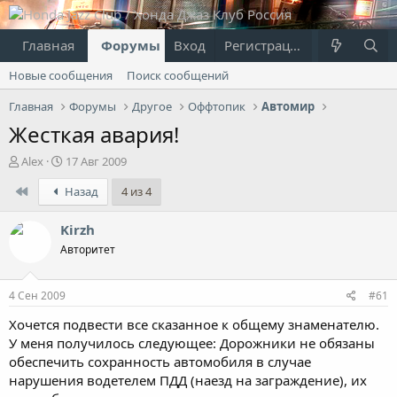
Главная
Форумы
Вход
Что нового?
Регистрация
Пользовател
Новые сообщения
Поиск сообщений
Главная
Форумы
Другое
Оффтопик
Автомир
Жесткая авария!
А
Д
Alex
17 Авг 2009
в
а
First
Назад
4 из 4
т
т
о
а
р
н
Kirzh
т
а
Авторитет
е
ч
м
а
ы
л
4 Сен 2009
#61
а
Хочется подвести все сказанное к общему знаменателю.
У меня получилось следующее: Дорожники не обязаны
обеспечить сохранность автомобиля в случае
нарушения водетелем ПДД (наезд на заграждение), их