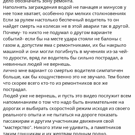
дело обозначить зону ремонта.
Наполнять заграждения водой не панацея и минусов у
нее тоже хватает, особенно при мелких столкновениях
Если за рулем настолько беспечный водитель то он
найдет смерть на колесах не в этой аварии так в другой.
Почему- то никто не подумал о другом варианте
событий- если бы на месте удара стояли не балоны с
газом а, допустим яма с ремонтниками, их бы накрыло
машиной и они могли погибнуть в мучениях из-за чей-
то дурости, вряд ли водитель бы сильно пострадал, а
невинных людей не вернешь.
лично мне вариант со смертью водителя симпатичен
больше, как бы кощунственно это не звучало. Тем более
что скорее всего кто-то из ремонтников все же
пострадал.
Людей уже не вернешь, и пусть это видео послужит всем
напоминанием о том что надо быть внимательнее на
дорогах и выбирать скоростной режим исходя из своего
реального опыта и не пытаться на дороге показать
пассажирам и другим участникам движения свой
"мастерство". Никого этим не удивить, а памятников
таким гонщикам и их жертвам полным полно,