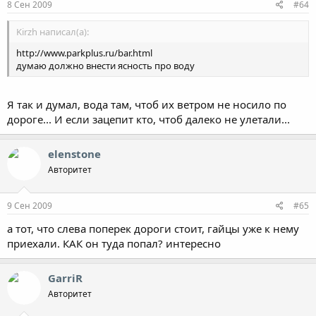
8 Сен 2009
#64
Kirzh написал(а):
http://www.parkplus.ru/bar.html
думаю должно внести ясность про воду
Я так и думал, вода там, чтоб их ветром не носило по
дороге... И если зацепит кто, чтоб далеко не улетали...
elenstone
Авторитет
9 Сен 2009
#65
а тот, что слева поперек дороги стоит, гайцы уже к нему
приехали. КАК он туда попал? интересно
GarriR
Авторитет