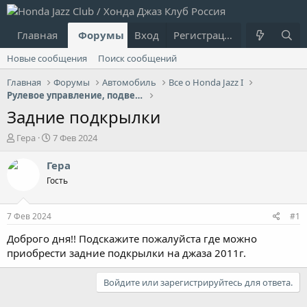
Главная
Форумы
Вход
Что нового?
Регистрация
Пользовател
Новые сообщения
Поиск сообщений
Главная
Форумы
Автомобиль
Все о Honda Jazz I
Рулевое управление, подвеска, ходовая, тормоза
Задние подкрылки
А
Д
Гера
7 Фев 2024
в
а
т
т
Гера
о
а
Гость
р
н
т
а
е
ч
7 Фев 2024
#1
м
а
ы
л
Доброго дня!! Подскажите пожалуйста где можно
а
приобрести задние подкрылки на джаза 2011г.
Войдите или зарегистрируйтесь для ответа.