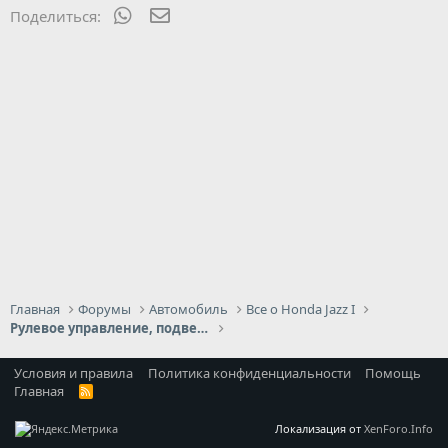
WhatsApp
Электронная почта
Поделиться:
Главная
Форумы
Автомобиль
Все о Honda Jazz I
Рулевое управление, подвеска, ходовая, тормоза
Условия и правила
Политика конфиденциальности
Помощь
Главная
R
S
S
Локализация от
XenForo.Info