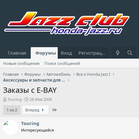
Главная
Форумы
Вход
Что нового?
Регистрация
Пользовател
Новые сообщения
Поиск сообщений
Главная
Форумы
Автомобиль
Все о Honda Jazz I
Аксессуары и запчасти для Jazz I
Заказы с E-BAY
А
Д
Touring
28 Фев 2008
в
а
Last
1 из 2
Вперёд
т
т
о
а
р
н
Touring
т
а
Интересующийся
е
ч
м
а