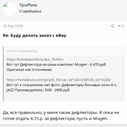
Троffим
Старейшина
10 Апр 2008
#15
Re: Буду делать заказ с eBay
admin написал(а):
http://hondaworld.ru/acs_16.htm
Вот тут Дефлектора на окна комплект Mugen - 6 470 руб
Оригинал как я понимаю
http://hondarus.com/goods_95/car_id/126/r208124_id/10220/
Вот тут к сожалению нет фото. Дефлекторы боковых окон 4 ч.
JAZZ Производитель: EGR - 2900 руб
А у Троффима вроде вот такие стоят:
http://cgi.ebay.com/ebaymotors/06-0...ors-
Да, всё правильно, у меня такие дефлекторы. Я пока не
Shade_W0QQitemZ290219993151QQcmdZViewItem
готов отдать 6,5т.р. за дефлектора, пусть и Mugen.
Поправьте если ошибаюсь