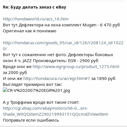
Re: Буду делать заказ с eBay
http://hondaworld.ru/acs_16.htm
Вот тут Дефлектора на окна комплект Mugen - 6 470 руб
Оригинал как я понимаю
http://hondarus.com/goods_95/car_id/126/r208124_id/1022
0/
Вот тут к сожалению нет фото. Дефлекторы боковых
окон 4 ч. JAZZ Производитель: EGR - 2900 руб
Вроде они же
http://www.egrgroup.ru/product_1273.html
за 2000 руб
И они же
http://hondacura.ru/ac/egr.htm#7
за 1890 руб
Выглядят примерно вот так:
А у Троффима вроде вот такие стоят:
http://cgi.ebay.com/ebaymotors/06-0...ors-
Shade_W0QQitemZ290219993151QQcmdZViewItem
Поправьте если ошибаюсь