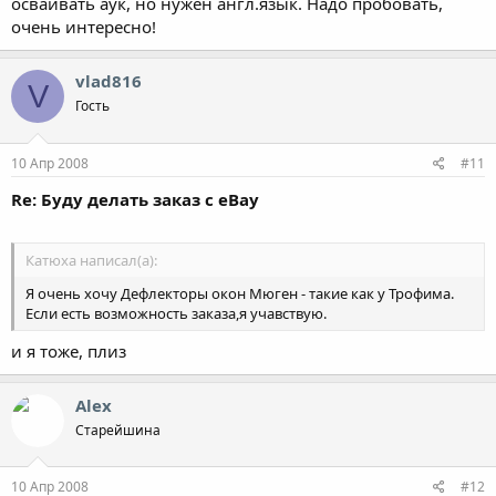
осваивать аук, но нужен англ.язык. Надо пробовать,
очень интересно!
vlad816
V
Гость
10 Апр 2008
#11
Re: Буду делать заказ с eBay
Катюха написал(а):
Я очень хочу Дефлекторы окон Мюген - такие как у Трофима.
Если есть возможность заказа,я учавствую.
и я тоже, плиз
Alex
Старейшина
10 Апр 2008
#12