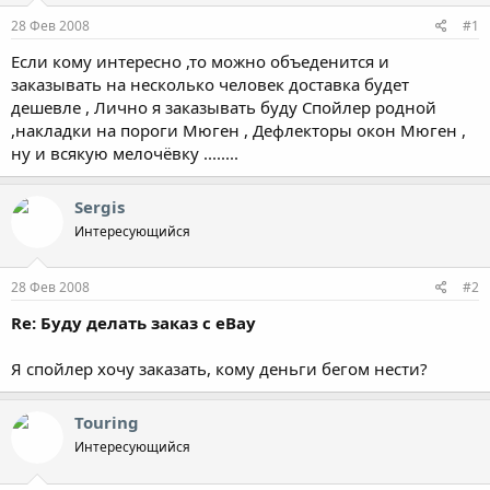
ы
л
28 Фев 2008
#1
а
Если кому интересно ,то можно объеденится и
заказывать на несколько человек доставка будет
дешевле , Лично я заказывать буду Спойлер родной
,накладки на пороги Мюген , Дефлекторы окон Мюген ,
ну и всякую мелочёвку ........
Sergis
Интересующийся
28 Фев 2008
#2
Re: Буду делать заказ с eBay
Я спойлер хочу заказать, кому деньги бегом нести?
Touring
Интересующийся