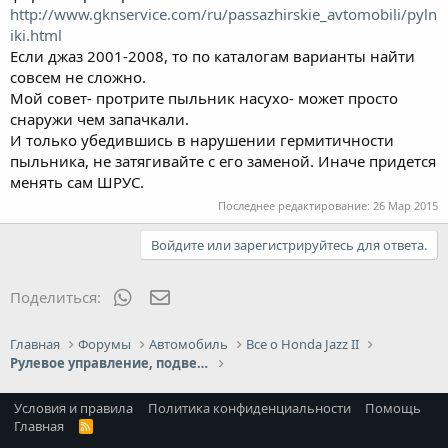
http://www.gknservice.com/ru/passazhirskie_avtomobili/pyln
iki.html
Если джаз 2001-2008, то по каталогам варианты найти
совсем не сложно.
Мой совет- протрите пыльник насухо- может просто
снаружи чем запачкали.
И только убедившись в нарушении гермитичности
пыльника, не затягивайте с его заменой. Иначе придется
менять сам ШРУС.
Последнее редактирование:
26 Мар 2015
Войдите или зарегистрируйтесь для ответа.
WhatsApp
Электронная почта
Поделиться:
Главная
Форумы
Автомобиль
Все о Honda Jazz II
Рулевое управление, подвеска, ходовая, тормоза
Условия и правила
Политика конфиденциальности
Помощь
Главная
R
S