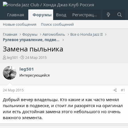
Главная
Форумы
Вход
Что нового?
Регистрация
Пользовател
Новые сообщения
Поиск сообщений
Главная
Форумы
Автомобиль
Все о Honda Jazz II
Рулевое управление, подвеска, ходовая, тормоза
Замена пыльника
А
Д
leg501
24 Мар 2015
в
а
т
т
leg501
о
а
Интересующийся
р
н
т
а
е
ч
24 Мар 2015
#1
м
а
ы
л
Добрый вечер владельцы. Кто какие и как часто менял
а
пыльники в подвеске, и стоит ли разорятся на оригинал
или есть достойная замена этого небольшого но очень
важного элемента.