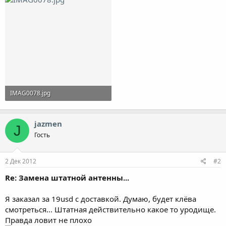
IMAG0078.jpg
482.6 KB · Просмотры: 1,864
jazmen
J
Гость
2 Дек 2012
#2
Re: Замена штатной антенны...
Я заказал за 19usd с доставкой. Думаю, будет клёва
смотреться... Штатная действительно какое то уродище.
Правда ловит не плохо