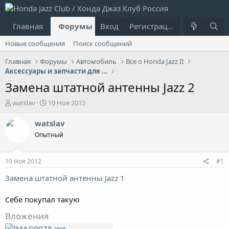
Главная
Форумы
Вход
Что нового?
Регистрация
Пользовател
Новые сообщения
Поиск сообщений
Главная
Форумы
Автомобиль
Все о Honda Jazz II
Аксессуары и запчасти для Jazz II
Замена штатной антенны Jazz 2
А
Д
watslav
10 Ноя 2012
в
а
т
т
watslav
о
а
Опытный
р
н
т
а
е
ч
10 Ноя 2012
#1
м
а
ы
л
Замена штатной антенны Jazz 1
а
Себе покупал такую
Вложения