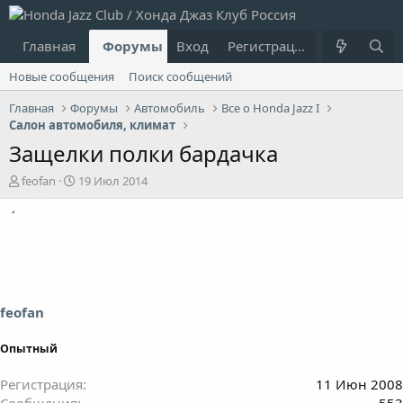
Главная
Форумы
Вход
Что нового?
Регистрация
Пользовател
Новые сообщения
Поиск сообщений
Главная
Форумы
Автомобиль
Все о Honda Jazz I
Салон автомобиля, климат
Защелки полки бардачка
А
Д
feofan
19 Июл 2014
в
а
т
т
о
а
р
н
т
а
е
ч
м
а
ы
л
feofan
а
Опытный
Регистрация
11 Июн 2008
Сообщения
553