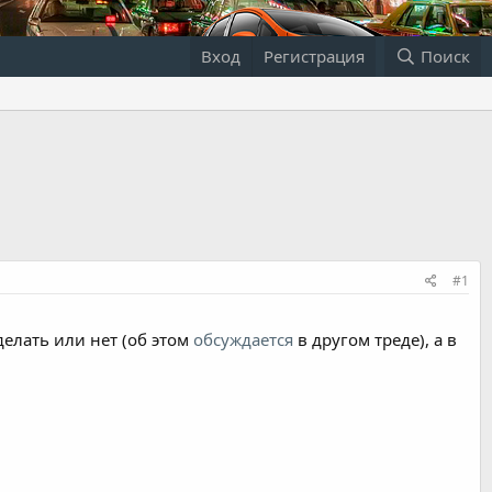
Вход
Регистрация
Поиск
#1
 делать или нет (об этом
обсуждается
в другом треде), а в