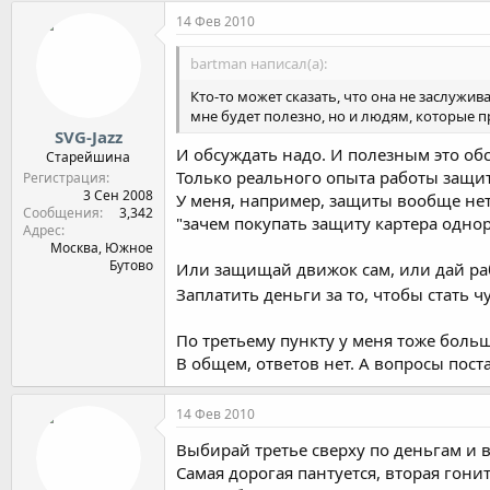
14 Фев 2010
bartman написал(а):
Кто-то может сказать, что она не заслужива
мне будет полезно, но и людям, которые п
SVG-Jazz
И обсуждать надо. И полезным это об
Старейшина
Только реального опыта работы защит
Регистрация
3 Сен 2008
У меня, например, защиты вообще нет
Сообщения
3,342
"зачем покупать защиту картера одно
Адрес
Москва, Южное
Бутово
Или защищай движок сам, или дай раб
Заплатить деньги за то, чтобы стать ч
По третьему пункту у меня тоже больш
В общем, ответов нет. А вопросы пост
14 Фев 2010
Выбирай третье сверху по деньгам и в
Самая дорогая пантуется, вторая гонит