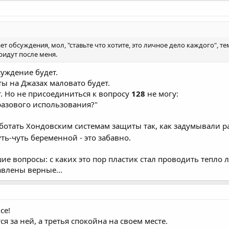
ет обсуждения, мол, "ставьте что хотите, это личное дело каждого", т
ридут после меня.
суждение будет.
ы на Джазах маловато будет.
. Но не присоединиться к вопросу
128
не могу:
разового использования?"
отать Хондовским системам защиты так, как задумывали ра
уть-чуть беременной - это забавно.
ие вопросы: с каких это пор пластик стал проводить тепло 
авлены верные...
се!
ся за ней, а третья спокойна на своем месте.