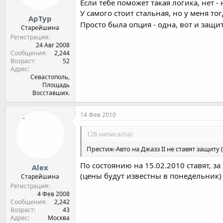
Если тебе поможет такая логика, нет -
У самого стоит стальная, но у меня то
АрТур
Просто была опция - одна, вот и защ
Старейшина
Регистрация
24 Авг 2008
Сообщения
2,244
Возраст
52
Адрес
Севастополь,
Площадь
Восставших.
14 Фев 2010
128 написал(а):
Престиж-Авто на Джазз II не ставят защиту 
По состоянию на 15.02.2010 ставят, за
Alex
(цены будут известны в понедельник)
Старейшина
Регистрация
4 Фев 2008
Сообщения
2,242
Возраст
43
Адрес
Москва