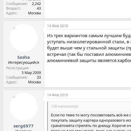
Сообщения
2,242
Возраст
43
Адрес
Москва
14 Фев 2010
Из трех вариантов самым лучшим буд
уступать низколегированной стали, в 
будет выше чем у стальной защиты (п
встречал (так бы поставил алюминие
Sasha
алюминиевой защиты является карбон
Интересующийся
Регистрация
5 Мар 2009
Сообщения
33
Адрес
Москва
14 Фев 2010
128 написал(а):
Если по теме то могу посоветовать всё-же 
покупать защиту картера одноразового испол
гранатомёта стрелять по днищу. Короче оч
serg6977
тоже не даст ему упасть вниз, как и стальна