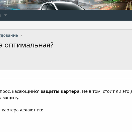
и
удование
ла оптимальная?
опрос, касающийся
защиты картера
. Не в том, стоит ли это
ю защиту.
 картера делают из: