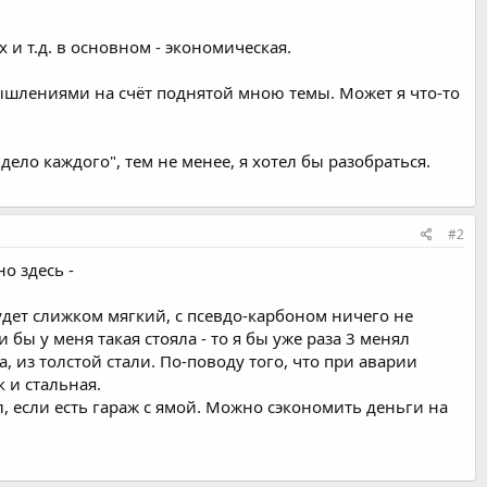
 и т.д. в основном - экономическая.
ышлениями на счёт поднятой мною темы. Может я что-то
 дело каждого", тем не менее, я хотел бы разобраться.
#2
о здесь -
будет слижком мягкий, с псевдо-карбоном ничего не
бы у меня такая стояла - то я бы уже раза 3 менял
а, из толстой стали. По-поводу того, что при аварии
к и стальная.
л, если есть гараж с ямой. Можно сэкономить деньги на