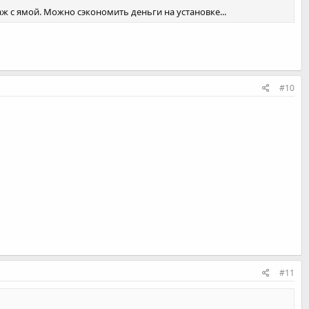
аж с ямой. Можно сэкономить деньги на установке...
#10
#11