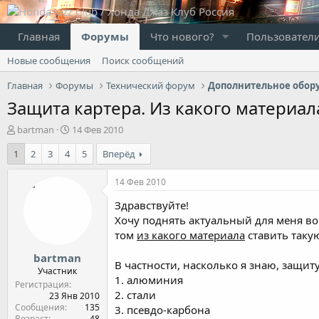
Главная
Форумы
Что нового?
Пользовател
Новые сообщения
Поиск сообщений
Главная
Форумы
Технический форум
Дополнительное обор
Защита картера. Из какого материа
А
Д
bartman
14 Фев 2010
в
а
1
2
3
4
5
Вперёд
т
т
о
а
р
н
14 Фев 2010
т
а
Здравствуйте!
е
ч
м
а
Хочу поднять актуальный для меня в
ы
л
том
из какого материала
ставить таку
а
bartman
В частности, насколько я знаю, защиту
Участник
1. алюминия
Регистрация
2. стали
23 Янв 2010
Сообщения
135
3. псевдо-карбона
Возраст
48