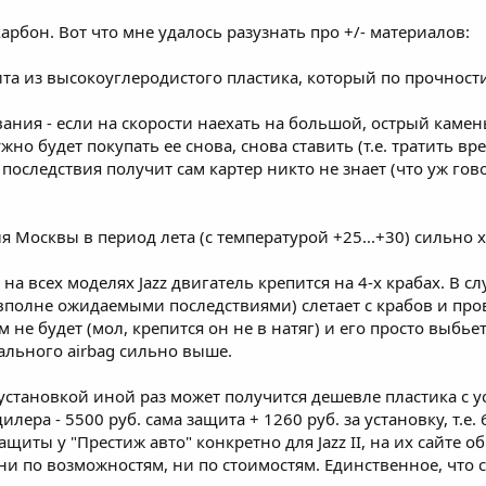
карбон. Вот что мне удалось разузнать про +/- материалов:
щита из высокоуглеродистого пластика, который по прочност
ания - если на скорости наехать на большой, острый камен
жно будет покупать ее снова, снова ставить (т.е. тратить вр
 последствия получит сам картер никто не знает (что уж гов
я Москвы в период лета (с температурой +25...+30) сильно 
 на всех моделях Jazz двигатель крепится на 4-х крабах. В 
 вполне ожидаемыми последствиями) слетает с крабов и пров
не будет (мол, крепится он не в натяг) и его просто выбьет
ального airbag сильно выше.
с установкой иной раз может получится дешевле пластика с 
илера - 5500 руб. сама защита + 1260 руб. за установку, т.е. 
ащиты у "Престиж авто" конкретно для Jazz II, на их сайте 
ни по возможностям, ни по стоимостям. Единственное, что ск