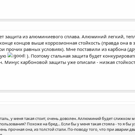
ет защита из алюминиевого сплава. Алюминий легкий, теп
конце концов выше коррозионная стойкость (правда она в э
ри прочих равных условиях). Мне поставили из карбона (др
вую
). Поэтому стальная защита будет конкурирова
. Минус карбоновой защиты уже описали - низкая стойкост
сталь, у меня такая стоит, очень доволен. Аллюминий будет слижком м
ьзования? Похоже на бред... Если бы у меня такая стояла - то я бы уже
ень прочная она, из толстой стали. По-поводу того, что при аварии д
я.