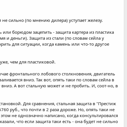
и не сильно (по мнению дилера) уступает железу.
ь или борюдом зацепить - защита картера из пластика
емя и деньги). Защита из стали (по словам сейла у
орить для ситуации, когда камень или что-то другое
хуже, чем для пластиковой.
случае фронтального лобового столкновения, двигатель
аливается вниз. Так вот, опять таки по словам сейла в
 вниз. А вот стальную может и не пробить. И, соот-но, в
установкой. Для сравнения, стальная защита в "Престиж
6760 руб., что почти в 2 раза дороже. Но, опять таки не
об этом не однозначно написано, когда консультировался
азали, что если защита таки есть - она будет не сильно