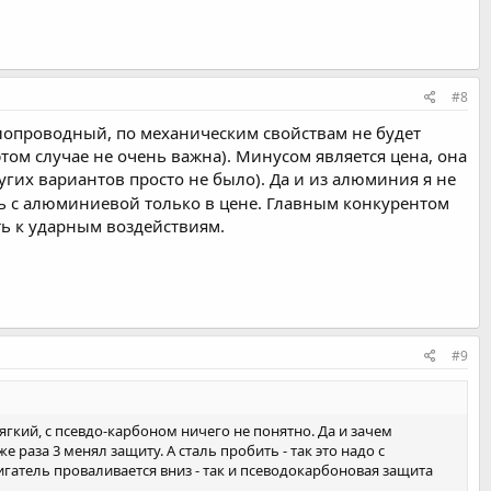
#8
лопроводный, по механическим свойствам не будет
том случае не очень важна). Минусом является цена, она
угих вариантов просто не было). Да и из алюминия я не
ть с алюминиевой только в цене. Главным конкурентом
ь к ударным воздействиям.
#9
ягкий, с псевдо-карбоном ничего не понятно. Да и зачем
 раза 3 менял защиту. А сталь пробить - так это надо с
вигатель проваливается вниз - так и псеводокарбоновая защита