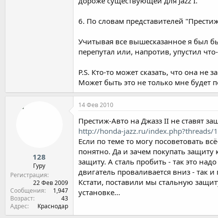
дороже существующей для Jazz I.
6. По словам представителей "Престиж
Учитывая все вышесказанное я был бы
перепутал или, напротив, упустил что
P.S. Кто-то может сказать, что она не 
Может быть это не только мне будет п
14 Фев 2010
Престиж-Авто на Джазз II не ставят за
http://honda-jazz.ru/index.php?threa
Если по теме то могу посоветовать вс
понятно. Да и зачем покупать защиту к
128
защиту. А сталь пробить - так это над
Гуру
двигатель проваливается вниз - так и 
Регистрация
Кстати, поставили мы стальную защиту
22 Фев 2009
Сообщения
1,947
установке...
Возраст
43
Адрес
Краснодар