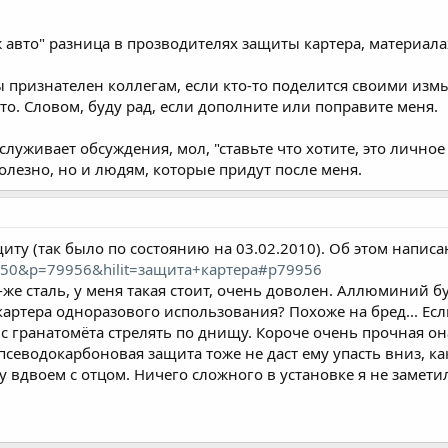
 авто" разница в прозводителях защиты картера, материалах
 признателен коллегам, если кто-то поделится своими изм
-то. Словом, буду рад, если дополните или поправите меня.
заслуживает обсуждения, мол, "ставьте что хотите, это личное
олезно, но и людям, которые придут после меня.
щиту (так было по состоянию на 03.02.2010). Об этом написан
ds/150&p=79956&hilit=защита+картера#p79956
ё-же сталь, у меня такая стоит, очень доволен. Аллюминий 
артера одноразового использования? Похоже на бред... Если 
о с гранатомёта стрелять по днищу. Короче очень прочная он
псеводокарбоновая защита тоже не даст ему упасть вниз, ка
 вдвоем с отцом. Ничего сложного в установке я не замети