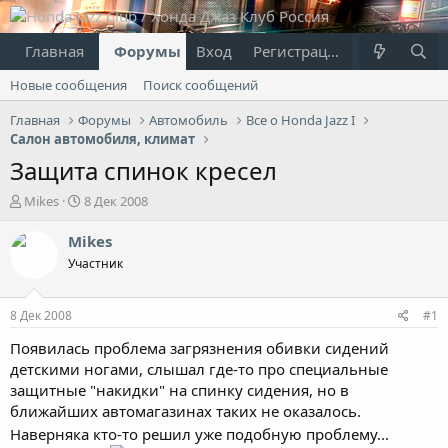
Главная
Форумы
Вход
Что нового?
Регистрация
Пользовател
Новые сообщения
Поиск сообщений
Главная
Форумы
Автомобиль
Все о Honda Jazz I
Салон автомобиля, климат
Защита спинок кресел
А
Д
Mikes
8 Дек 2008
в
а
т
т
Mikes
о
а
Участник
р
н
т
а
е
ч
8 Дек 2008
#1
м
а
ы
л
Появилась проблема загрязнения обивки сидений
а
детскими ногами, слышал где-то про специальные
защитные "накидки" на спинку сидения, но в
ближайших автомагазинах таких не оказалось.
Наверняка кто-то решил уже подобную проблему...