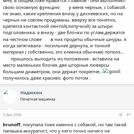
мне, в общем,тоже нравится..главное - они выполняют
свою основную функцию
у меня черные, с собакой.
не знаю, какие крепления внизу у диснеевских, но на
черных не совсем продуманы. вверху все понятно,
крепятся контактной лентой(липучкой) за штыри
подголовника. а внизу - две блочки по углам,держатся
на честном слове
в них продеты обычные шнуры. я
когда затягивала - посильнее дернула, и тонкий
материал ( собственно, это клеенка обычная) пополз...
пришлось выходить из положения - вставила на
место маленьких блочек две шторные люверсы
большим диаметром, они держат покрепче..
получилось даже красиво. фото потом .
Надюхин
Печатная машинка
9 Дек 2008
#7
brunoff
, покупала тоже именно с собакой, но там такой
папашка-аккуратист, что у него точно ничего не