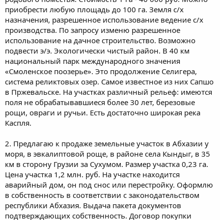
приобрести любую площадь до 100 га. Земля с/х
назначения, разрешенное использование ведение с/х
производства. По запросу изменю разрешенное
использование на дачное строительство. Возможно
подвести э/э. Экологически чистый район. В 40 км
национальный парк международного значения
«Смоленское поозерье». Это продолжение Селигера,
система реликтовых озер. Самое известное из них Сапшо
в Пржевальске. На участках различный рельеф: имеются
поля не обрабатывавшиеся более 30 лет, березовые
рощи, овраги и ручьи. Есть достаточно широкая река
Каспля.
2. Предлагаю к продаже земельные участок в Абхазии у
моря, в эвкалиптовой роще, в районе села Кындыг, в 35
км в сторону Грузии за Сухумом. Размер участка 0,23 га.
Цена участка 1,2 млн. руб. На участке находится
аварийный дом, он под снос или перестройку. Оформлю
в собственность в соответствии с законодательством
республики Абхазия. Выдача пакета документов
подтверждающих собственность. Договор покупки