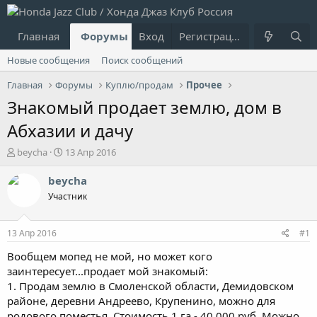
Главная
Форумы
Вход
Что нового?
Регистрация
Пользовател
Новые сообщения
Поиск сообщений
Главная
Форумы
Куплю/продам
Прочее
Знакомый продает землю, дом в
Абхазии и дачу
А
Д
beycha
13 Апр 2016
в
а
т
т
beycha
о
а
Участник
р
н
т
а
е
ч
13 Апр 2016
#1
м
а
ы
л
Вообщем мопед не мой, но может кого
а
заинтересует...продает мой знакомый:
1. Продам землю в Смоленской области, Демидовском
районе, деревни Андреево, Крупенино, можно для
родового поместья. Стоимость 1 га - 40 000 руб. Можно