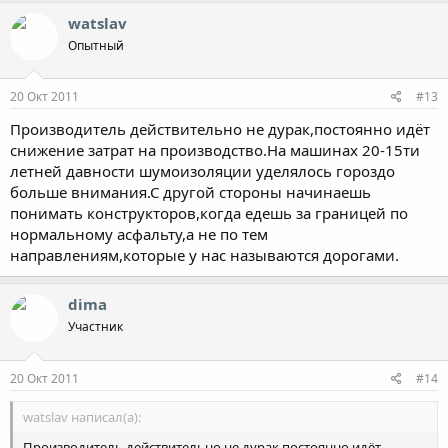
watslav
Опытный
20 Окт 2011
#13
Производитель действительно не дурак,постоянно идёт
снижение затрат на производство.На машинах 20-15ти
летней давности шумоизоляции уделялось гороздо
больше внимания.С другой стороны начинаешь
понимать конструкторов,когда едешь за границей по
нормальному асфальту,а не по тем
направлениям,которые у нас называются дорогами.
dima
Участник
20 Окт 2011
#14
watslav написал(а):
Производитель действительно не дурак,постоянно идёт