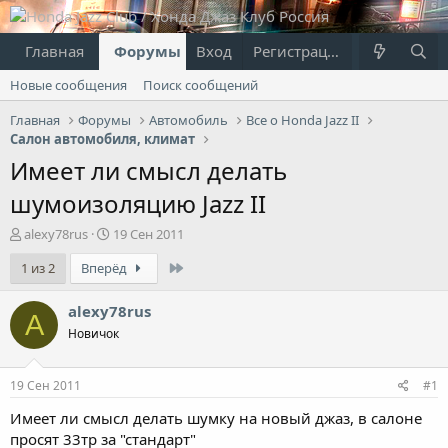
Главная
Форумы
Вход
Что нового?
Регистрация
Пользовател
Новые сообщения
Поиск сообщений
Главная
Форумы
Автомобиль
Все о Honda Jazz II
Салон автомобиля, климат
Имеет ли смысл делать
шумоизоляцию Jazz II
А
Д
alexy78rus
19 Сен 2011
в
а
Last
1 из 2
Вперёд
т
т
о
а
р
н
alexy78rus
A
т
а
Новичок
е
ч
м
а
ы
л
19 Сен 2011
#1
а
Имеет ли смысл делать шумку на новый джаз, в салоне
просят 33тр за "стандарт"