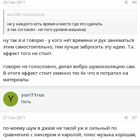
20 Сен 2011
#6
world81 написал(а):
не у каждого есть время и место где это сделать
а так согласен - не того уровня машина)
ну так я и говорю - у кого нет времени и рук заниматься
этим самостоятельно, тем лучше забросить эту идею. Т.к.
эффект того не стоит.
говорю не голословно, делал вибро шумоизоляцию сам.
В итоге эффект стоит именно тех 6к что я потратил на
материалы
yuri71rus
Y
Гость
21 Сен 2011
#7
по-моему шум в джазе не такой уж и сильный по
сравнению с лансером и каролой, плюс музыка хорошая,