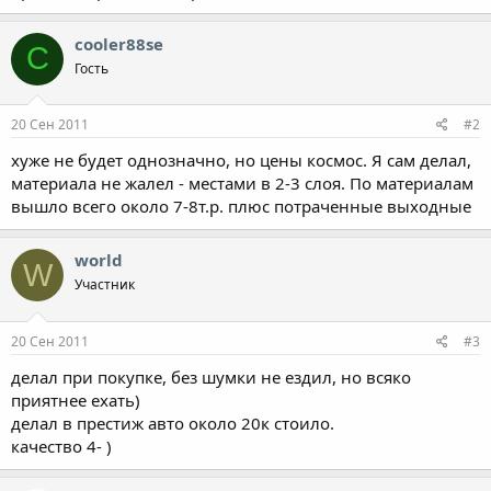
cooler88se
C
Гость
20 Сен 2011
#2
хуже не будет однозначно, но цены космос. Я сам делал,
материала не жалел - местами в 2-3 слоя. По материалам
вышло всего около 7-8т.р. плюс потраченные выходные
world
W
Участник
20 Сен 2011
#3
делал при покупке, без шумки не ездил, но всяко
приятнее ехать)
делал в престиж авто около 20к стоило.
качество 4- )