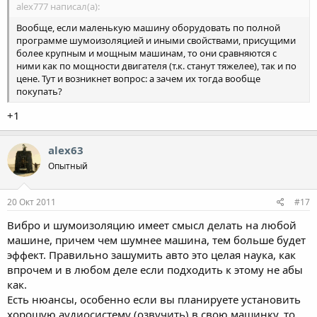
alex777 написал(а):
Вообще, если маленькую машину оборудовать по полной
программе шумоизоляцией и иными свойствами, присущими
более крупным и мощным машинам, то они сравняются с
ними как по мощности двигателя (т.к. станут тяжелее), так и по
цене. Тут и возникнет вопрос: а зачем их тогда вообще
покупать?
+1
alex63
Опытный
20 Окт 2011
#17
Вибро и шумоизоляцию имеет смысл делать на любой
машине, причем чем шумнее машина, тем больше будет
эффект. Правильно зашумить авто это целая наука, как
впрочем и в любом деле если подходить к этому не абы
как.
Есть нюансы, особенно если вы планируете установить
хорошую аудиосистему (озвучить) в свою машинку, то