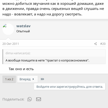
можно добиться звучания как в хорошей домашке, даже
в движении, правда очень серьезных вещей слушать не
надо - вовлекает, а надо на дорогу смотреть.
watslav
Опытный
20 Окт 2011
#20
dima написал(а):
А вообще поищите в нете "трактат о копроэкономике".
Так оно и есть
Last
1 из 2
Вперёд
Войдите или зарегистрируйтесь для ответа.
WhatsApp
Электронная почта
Поделиться: