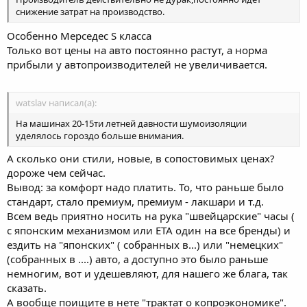
снижение затрат на производство.
Особенно Мерседес S класса
Только вот цены на авто постоянно растут, а норма
прибыли у автопроизводителей не увеличивается.
watslav написал(а):
На машинах 20-15ти летней давности шумоизоляции
уделялось гороздо больше внимания.
А сколько они стили, новые, в сопостовимых ценах?
дороже чем сейчас.
Вывод: за комфорт надо платить. То, что раньше было
стандарт, стало премиум, премиум - лакшари и т.д.
Всем ведь приятно носить на рука "швейцарские" часы (
с японским механизмом или ЕТА один на все бренды) и
ездить на "японских" ( собранных в...) или "немецких"
(собранных в ....) авто, а доступно это было раньше
немногим, вот и удешевляют, для нашего же блага, так
сказать.
А вообще поищите в нете "трактат о копроэкономике".