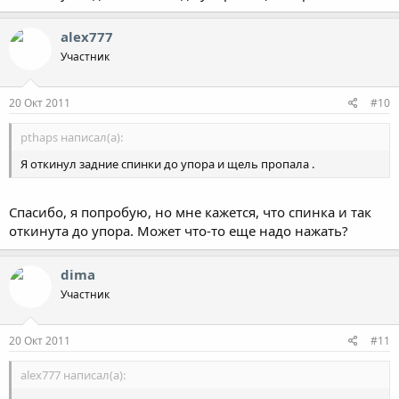
alex777
Участник
20 Окт 2011
#10
pthaps написал(а):
Я откинул задние спинки до упора и щель пропала .
Спасибо, я попробую, но мне кажется, что спинка и так
откинута до упора. Может что-то еще надо нажать?
dima
Участник
20 Окт 2011
#11
alex777 написал(а):