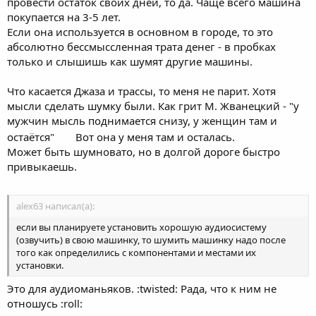
провести остаток своих дней, то да. Чаще всего машина
покупается на 3-5 лет.
Если она используется в основном в городе, то это
абсолютно бессмыссленная трата денег - в пробках
только и слышишь как шумят другие машины.
Что касается Джаза и трассы, то меня не парит. Хотя
мысли сделать шумку были. Как грит М. Жванецкий - "у
мужчин мысль поднимается снизу, у женщин там и
остаётся"
Вот она у меня там и осталась.
Может быть шумновато, но в долгой дороге быстро
привыкаешь.
alex63 написал(а):
если вы планируете установить хорошую аудиосистему
(озвучить) в свою машинку, то шумить машинку надо после
того как определились с компонентами и местами их
установки.
Это для аудиоманьяков. :twisted: Рада, что к ним не
отношусь :roll: