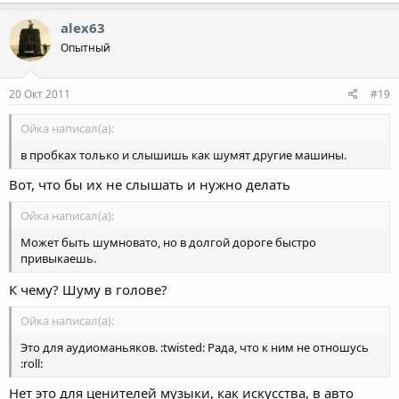
alex63
Опытный
20 Окт 2011
#19
Ойка написал(а):
в пробках только и слышишь как шумят другие машины.
Вот, что бы их не слышать и нужно делать
Ойка написал(а):
Может быть шумновато, но в долгой дороге быстро
привыкаешь.
К чему? Шуму в голове?
Ойка написал(а):
Это для аудиоманьяков. :twisted: Рада, что к ним не отношусь
:roll:
Нет это для ценителей музыки, как искусства, в авто