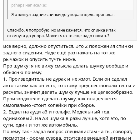
pthaps написал(а):
Я откинул задние спинки до упора и щель пропала .
Спасибо, я попробую, но мне кажется, что спинка и так
откинута до упора. Может что-то еще надо нажать?
Все верно, должно опуститься. Это 2 положения спинки
заднего сидения. Наде ещё раз нажать на тот же
рычажок и опусить тучть ниже.
Про шумку: я не вижу смысла делать шумку вообще и
обьясню почему.
1. Производитель не дурак и не жмот. Если он сделал
авто таким как он есть, то этому предшествовали тесты и
расчеты, значит делать шумку лучше не целесообразно.
Производителю сделать шумку, как она делается
самопально -стоит копейки при сборке.
2. Ездил на ауди а3 и гольфе. Модельный год
одинаковый. На А3 шумка в разы лучше, хотя это, по
сути, один и тот же автомобиль.
Почему так - задал вопрос специалистам - а ты, говорят,
посмотри - форма кузова, отсутсвие внешней антены и