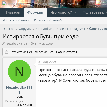
Главная
Форумы
Что нового?
Пользовател
Новые сообщения
Поиск сообщений
Главная
Форумы
Автомобиль
Все о Honda Jazz I
Салон авт
Истирается обувь при езде
А
Д
Nezabudka1981
31 Мар 2009
в
а
т
В этой теме нельзя размещать новые ответы.
т
о
а
р
н
31 Мар 2009
т
а
N
е
ч
Приветик всем! Не знала куда писать, 
м
а
месяца обувь на правой ноге истирает
ы
л
(вариатор). МОжет кто как борется с 
а
Nezabudka198
1
Гость
Регистрация
31 Мар 2008