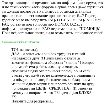
Это хранилище информации как по информации форума, так
и по технической части форума.Первое время даже теряешься
т.к хочешь посмотреть к примеру про диски ,а видишь
правила или повествование про пользователей...? Гораздо
удобнее было бы разделить FAQ-TECHNO и FAQ-INFO или
FAQ оставить под вопросы про HONDA JAZZ, а
информационную часть FAQ переименовать в "ПОМОЩЬ"
Пока всё,остальное позже, надо осмыслить написанное тобой
Добавлено спустя 8 минут 39 секунд:
TOL написал(а):
ДАА . и опыт -сын ошибок трудных и гений
-парадоксов друг !! Начиналось с клуба ,а
закончится филиалом общества "Знание" ! Вопрос
-кроме объема работы админу и модерам ,
скольким людям это принесет пользу ??? И если
учесть , что клуб это не коммерческое предприятие
, а объединение людей сплоченных обладанием
машины одной марки или просто близких по духу
- оправдает ли ЦЕЛЬ - СРЕДСТВА !!!И ответить
самому на вопрос - А что ТЫ сделал для КЛУБА
???
Нажмите для раскрытия...