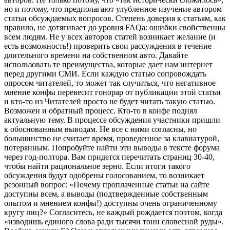
но и потому, что предполагают улубленное изучение автором
статьи обсуждаемых вопросов. Степень доверия к статьям, как
правило, не дотягивает до уровня FAQа: ошибки свойственны
всем людям. Не у всех авторов статей возникает желание (и
есть возможность!) проверить свои рассуждения в течение
длительного времени на собственном авто. Давайте
использовать те преимущества, которые дает нам интернет
перед другими СМИ. Если каждую статью сопровождать
опросом читателей, то может так случиться, что негативное
мнение конфы перевесит гонорар от публикации этой статьи
и кто-то из Читателей просто не будет читать такую статью.
Возможен и обратный процесс. Кто-то в конфе поднял
актуальную тему. В процессе обсуждения участники пришли
к обоснованным выводам. Не все с ними согласны, но
большинство не считает время, проведенное за клавиатурой,
потерянным. Попробуйте найти эти выводы в тексте форума
через год-полтора. Вам придется перечитать страниц 30-40,
чтобы найти рациональное зерно. Если итоги такого
обсуждения будут одобрены голосованием, то возникает
резонный вопрос: «Почему проплаченные статьи на сайте
доступны всем, а выводы (подтвержденные собственным
опытом и мнением конфы!) доступны очень ограниченному
кругу лиц?» Согласитесь, не каждый рождается поэтом, когда
«изводишь единого слова ради тысячи тонн словесной руды».