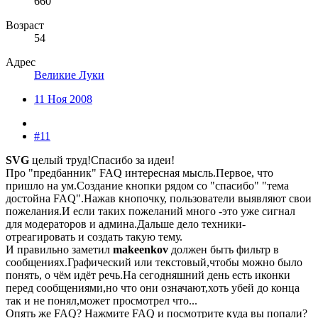
660
Возраст
54
Адрес
Великие Луки
11 Ноя 2008
#11
SVG
целый труд!Спасибо за идеи!
Про "предбанник" FAQ интересная мысль.Первое, что
пришло на ум.Создание кнопки рядом со "спасибо" "тема
достойна FAQ".Нажав кнопочку, пользователи выявляют свои
пожелания.И если таких пожеланий много -это уже сигнал
для модераторов и админа.Дальше дело техники-
отреагировать и создать такую тему.
И правильно заметил
makeenkov
должен быть фильтр в
сообщениях.Графический или текстовый,чтобы можно было
понять, о чём идёт речь.На сегодняшний день есть иконки
перед сообщениями,но что они означают,хоть убей до конца
так и не понял,может просмотрел что...
Опять же FAQ? Нажмите FAQ и посмотрите куда вы попали?