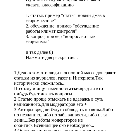
указать классификацию
1. статья, пример "статья. новый джаз в
старом кузове"
2. обсуждение, пример "обсуждение
работы климат контроля"
3. вопрос, пример "вопрос. вот так
стартанула"
и так далее 8)
Нажмите для раскрытия...
1.Дело в том,что люди в основной массе доверяют
статьям из журналов, газет и Интернета.Так
исторически сложилось...
Поэтому и ищут именно
статьи
,вряд ли кто
нибудь будет искать вопросы...
2.Статью проще отыскать не вдаваясь в суть
написанного.Для модераторов это +
3.Авторы вряд ли будут соблюдать правила.Либо
по незнанию,либо по забывчивости,либо из за
лени....Без работы модераторов не
обойтись.Всевидящее око необходимо...
4.Опять же статью не разместишь просто так,в