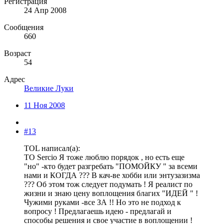
Регистрация
24 Апр 2008
Сообщения
660
Возраст
54
Адрес
Великие Луки
11 Ноя 2008
#13
TOL написал(а):
ТО Sercio Я тоже люблю порядок , но есть еще
"но" -кто будет разгребать "ПОМОЙКУ " за всеми
нами и КОГДА ??? В кач-ве хобби или энтузазизма
??? Об этом тож следует подумать ! Я реалист по
жизни и знаю цену воплощения благих "ИДЕЙ " !
Чужими руками -все ЗА !! Но это не подход к
вопросу ! Предлагаешь идею - предлагай и
способы решения и свое участие в воплощении !