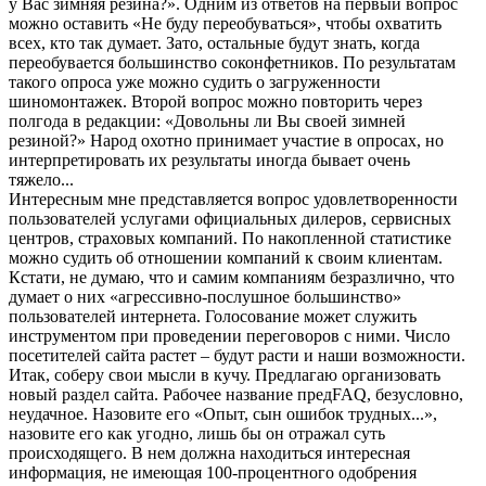
у Вас зимняя резина?». Одним из ответов на первый вопрос
можно оставить «Не буду переобуваться», чтобы охватить
всех, кто так думает. Зато, остальные будут знать, когда
переобувается большинство соконфетников. По результатам
такого опроса уже можно судить о загруженности
шиномонтажек. Второй вопрос можно повторить через
полгода в редакции: «Довольны ли Вы своей зимней
резиной?» Народ охотно принимает участие в опросах, но
интерпретировать их результаты иногда бывает очень
тяжело...
Интересным мне представляется вопрос удовлетворенности
пользователей услугами официальных дилеров, сервисных
центров, страховых компаний. По накопленной статистике
можно судить об отношении компаний к своим клиентам.
Кстати, не думаю, что и самим компаниям безразлично, что
думает о них «агрессивно-послушное большинство»
пользователей интернета. Голосование может служить
инструментом при проведении переговоров с ними. Число
посетителей сайта растет – будут расти и наши возможности.
Итак, соберу свои мысли в кучу. Предлагаю организовать
новый раздел сайта. Рабочее название предFAQ, безусловно,
неудачное. Назовите его «Опыт, сын ошибок трудных...»,
назовите его как угодно, лишь бы он отражал суть
происходящего. В нем должна находиться интересная
информация, не имеющая 100-процентного одобрения