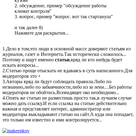
кузове"
2. обсуждение, пример "обсуждение работы
климат контроля"
3. вопрос, пример "вопрос. вот так стартанула"
и так далее 8)
Нажмите для раскрытия...
1.Дело в том,что люди в основной массе доверяют статьям из
журналов, газет и Интернета.Так исторически сложилось...
Поэтому и ищут именно
статьи
,вряд ли кто нибудь будет
искать вопросы...
2.Статью проще отыскать не вдаваясь в суть написанного.Для
модераторов это +
3.Авторы вряд ли будут соблюдать правила.Либо по
незнанию,либо по забывчивости,либо из за лени....Без работы
модераторов не обойтись.Всевидящее око необходимо...
4.Опять же статью не разместишь просто так,в лучшем случае
можно дать ссылку.И если ссылка на статью действительно
важная и представляет интерес, администратор или
модераторы выкладывают статью на сайт.А куда она попадает,
это только им известно и ими контролируется...