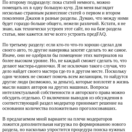
По второму подразделу: пока статей немного, можно
помещать их в одну большую кучу. Для меня выглядит
несколько странным разнесение статей о первом и втором
поколении Джазов в разные разделы. Думаю, что между ними
будет гораздо больше общего, нежели различий. Кстати, я не
знаю, как технически устроен этот сайт, но на базе раздела
статьи, мне кажется легче всего устроить предFAQ.
По третьему разделу: если кто-то что-то хорошо сделал для
своего авто, то другие наверняка захотят сделать то же самое.
Иначе, они не одобрили бы помещение этих материалов на
более высоком уровне. Но, не каждый сможет сделать то, что
делают мастера-одиночки. Я не исключаю такого случая, что
дело найдет своего мастера где-то в другом месте. Поскольку
один человек не сможет помочь всем желающим, то найдутся
другие люди (возможно, за деньги), которые воплотят в жизнь
мысли наших авторов на других машинах. Вопросы
интеллектуальной собственности и авторского права можно
обсудить отдельно. О включении выводов из обсуждения в
соответствующий раздел модератор принимает решение на
основании количества положительно проголосовавших.
В предлагаемом мной варианте на плечи модераторов
ложится дополнительная нагрузка по формированию нового
раздела, но насколько упростится процедура поиска нужных