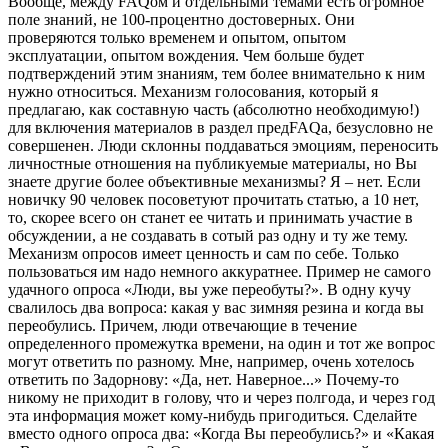
Вообще, между FAQом и отдельными темами есть огромное
поле знаний, не 100-процентно достоверных. Они
проверяются только временем и опытом, опытом
эксплуатации, опытом вождения. Чем больше будет
подтверждений этим знаниям, тем более внимательно к ним
нужно относиться. Механизм голосования, который я
предлагаю, как составную часть (абсолютно необходимую!)
для включения материалов в раздел предFAQа, безусловно не
совершенен. Люди склонны поддаваться эмоциям, переносить
личностные отношения на публикуемые материалы, но Вы
знаете другие более объективные механизмы? Я – нет. Если
новичку 90 человек посоветуют прочитать статью, а 10 нет,
то, скорее всего он станет ее читать и принимать участие в
обсуждении, а не создавать в сотый раз одну и ту же тему.
Механизм опросов имеет ценность и сам по себе. Только
пользоваться им надо немного аккуратнее. Пример не самого
удачного опроса «Люди, вы уже переобуты?». В одну кучу
свалилось два вопроса: какая у вас зимняя резина и когда вы
переобулись. Причем, люди отвечающие в течение
определенного промежутка времени, на один и тот же вопрос
могут ответить по разному. Мне, например, очень хотелось
ответить по Задорнову: «Да, нет. Наверное...» Почему-то
никому не приходит в голову, что и через полгода, и через год
эта информация может кому-нибудь пригодиться. Сделайте
вместо одного опроса два: «Когда Вы переобулись?» и «Какая