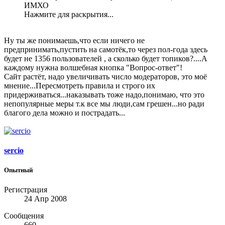
ИМХО
Нажмите для раскрытия...
Ну ты же понимаешь,что если ничего не
предпринимать,пустить на самотёк,то через пол-года здесь
будет не 1356 пользователей , а сколько будет топиков?....А
каждому нужна волшебная кнопка "Вопрос-ответ"!
Сайт растёт, надо увеличивать число модераторов, это моё
мнение...Пересмотреть правила и строго их
придерживаться...наказывать тоже надо,понимаю, что это
непопулярные меры т.к все мы люди,сам грешен...но ради
благого дела можно и пострадать...
sercio
Опытный
Регистрация
24 Апр 2008
Сообщения
660