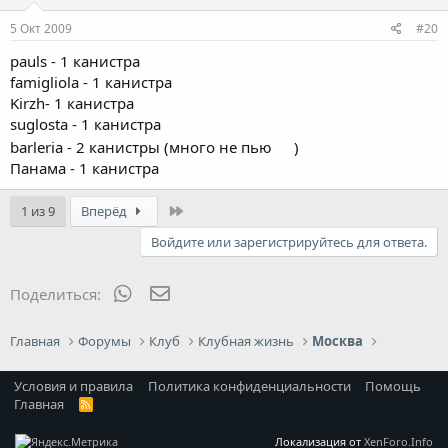
5 Окт 2009
#20
pauls - 1 канистра
famigliola - 1 канистра
Kirzh- 1 канистра
suglosta - 1 канистра
barleria - 2 канистры (много не пью
)
Панама - 1 канистра
Last
1 из 9
Вперёд
Войдите или зарегистрируйтесь для ответа.
WhatsApp
Электронная почта
Поделиться:
Главная
Форумы
Клуб
Клубная жизнь
Москва
Условия и правила
Политика конфиденциальности
Помощь
Главная
R
S
S
Локализация от
XenForo.Info