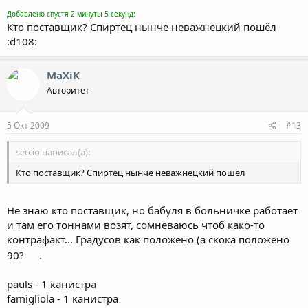
Добавлено спустя 2 минуты 5 секунд:
Кто поставщик? Спиртец нынче неважнецкий пошёл
:d108:
MaXiK
Авторитет
5 Окт 2009
#13
sercio написал(а):
Кто поставщик? Спиртец нынче неважнецкий пошёл
Не знаю кто поставщик, но бабуля в больничке работает
и там его тоннами возят, сомневаюсь чтоб како-то
контрафакт... Градусов как положено (а скока положено
90?
.
pauls - 1 канистра
famigliola - 1 канистра