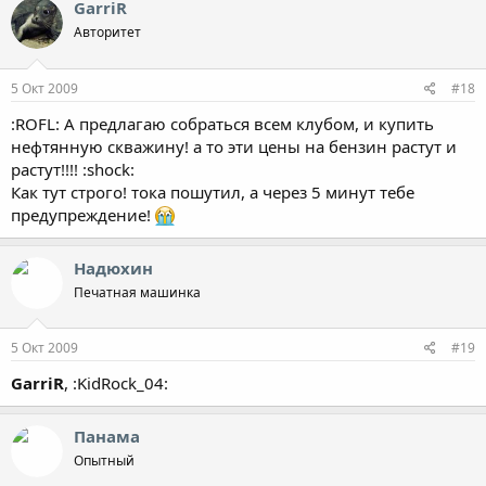
GarriR
Авторитет
5 Окт 2009
#18
:ROFL: А предлагаю собраться всем клубом, и купить
нефтянную скважину! а то эти цены на бензин растут и
растут!!!! :shock:
Как тут строго! тока пошутил, а через 5 минут тебе
предупреждение!
Надюхин
Печатная машинка
5 Окт 2009
#19
GarriR
, :KidRock_04:
Панама
Опытный