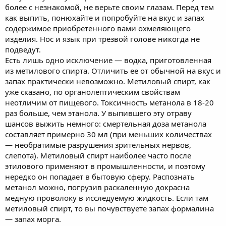
более с незнакомой, не ве­рьте своим глазам. Перед тем
как выпить, понюхайте и попробуй­те на вкус и запах
содержимое приобретенного вами охмеляющего
изделия. Нос и язык при трезвой голове никогда не
подведут.
Есть лишь одно исключение — водка, приготовленная
из ме­тилового спирта. Отличить ее от обычной на вкус и
запах практи­чески невозможно. Метиловый спирт, как
уже сказано, по органолептическим свойствам
неотличим от пищевого. Токсичность метанола в 18-20
раз больше, чем этанола. У выпившего эту отраву
шансов выжить немного: смертельная доза метанола
составляет примерно 30 мл (при меньших количествах
— необратимые раз­рушения зрительных нервов,
слепота). Метиловый спирт наибо­лее часто после
этилового применяют в промышленности, и поэ­тому
нередко он попадает в бытовую сферу. Распознать
метанол можно, погрузив раскаленную докрасна
медную проволоку в ис­следуемую жидкость. Если там
метиловый спирт, то вы почувст­вуете запах формалина
— запах морга.