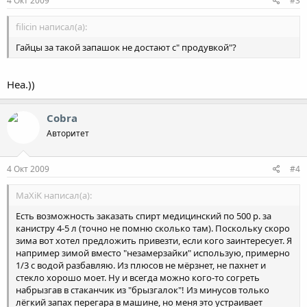
4 Окт 2009
#3
filicin написал(а):
Гайцы за такой запашок не достают с" продувкой"?
Неа.))
Cobra
Авторитет
4 Окт 2009
#4
MaXiK написал(а):
Есть возможность заказать спирт медицинский по 500 р. за
канистру 4-5 л (точно не помню сколько там). Поскольку скоро
зима вот хотел предложить привезти, если кого заинтересует. Я
например зимой вместо "незамерзайки" использую, примерно
1/3 с водой разбавляю. Из плюсов не мёрзнет, не пахнет и
стекло хорошо моет. Ну и всегда можно кого-то согреть
набрызгав в стаканчик из "брызгалок"! Из минусов только
лёгкий запах перегара в машине, но меня это устраивает