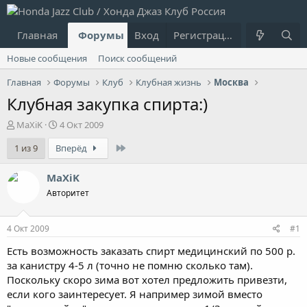
Главная
Форумы
Вход
Что нового?
Регистрация
Пользовател
Новые сообщения
Поиск сообщений
Главная
Форумы
Клуб
Клубная жизнь
Москва
Клубная закупка спирта:)
А
Д
MaXiK
4 Окт 2009
в
а
Last
1 из 9
Вперёд
т
т
о
а
р
н
MaXiK
т
а
Авторитет
е
ч
м
а
ы
л
4 Окт 2009
#1
а
Есть возможность заказать спирт медицинский по 500 р.
за канистру 4-5 л (точно не помню сколько там).
Поскольку скоро зима вот хотел предложить привезти,
если кого заинтересует. Я например зимой вместо