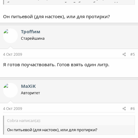
больше чем запах незамерзайки. Вобщем обсуждаем. Может у
кого ещё какие варианты интересные на эту тему есть.
Он питьевой (для настоек), или для протирки?
Троffим
Старейшина
4 Окт 2009
#5
Я готов поучаствовать. Готов взять один литр.
MaXiK
Авторитет
4 Окт 2009
#6
Cobra написал(а):
Он питьевой (для настоек), или для протирки?