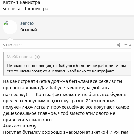
Kirzh- 1 канистра
suglosta - 1 канистра
sercio
Опытный
5 Окт 2009
#14
MaXiK написал(а):
Не знаю кто поставщик, но бабуля в больничке работает и там
его тоннами возят, сомневаюсь чтоб како-то контрафакт...
На канистре этикетка должна быть,там все реквизиты
про поставщика.Дай бабуле задание,раздобыть
наклеечку!
Контрафакт может и не быть, всё будет в
пределах допустимого,но вкус разный(технология
получения,очистка и прочее).Сейчас все покупают самое
дешёвое.Самое главное, чтоб вместо этилового не
привезли метилового.
Анекдот в тему:
Покупая бутылку с хорошо знакомой этикеткой и уж тем