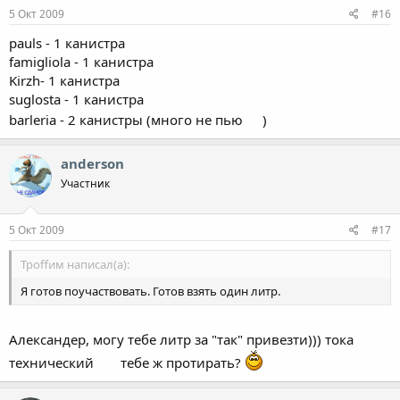
5 Окт 2009
#16
pauls - 1 канистра
famigliola - 1 канистра
Kirzh- 1 канистра
suglosta - 1 канистра
barleria - 2 канистры (много не пью
)
anderson
Участник
5 Окт 2009
#17
Троffим написал(а):
Я готов поучаствовать. Готов взять один литр.
Александер, могу тебе литр за "так" привезти))) тока
технический
тебе ж протирать?