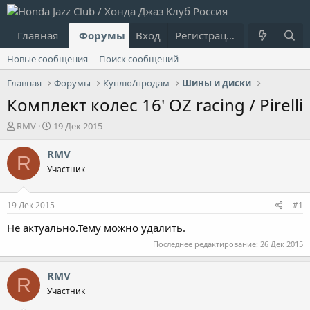
Главная
Форумы
Вход
Что нового?
Регистрация
Пользовател
Новые сообщения
Поиск сообщений
Главная
Форумы
Куплю/продам
Шины и диски
Комплект колес 16' OZ racing / Pirelli
А
Д
RMV
19 Дек 2015
в
а
т
т
RMV
R
о
а
Участник
р
н
т
а
е
ч
19 Дек 2015
#1
м
а
ы
л
Не актуально.Тему можно удалить.
а
Последнее редактирование:
26 Дек 2015
RMV
R
Участник