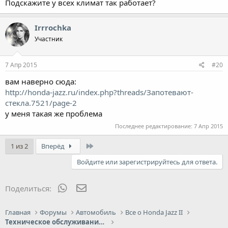
Подскажите у всех климат так работает?
Irrrochka
Участник
7 Апр 2015
#20
вам наверно сюда:
http://honda-jazz.ru/index.php?threads/Запотевают-
стекла.7521/page-2
у меня такая же проблема
Последнее редактирование:
7 Апр 2015
Last
1 из 2
Вперёд
Войдите или зарегистрируйтесь для ответа.
WhatsApp
Электронная почта
Поделиться:
Главная
Форумы
Автомобиль
Все о Honda Jazz II
Техническое обслуживание, эксплуатация, ремонт