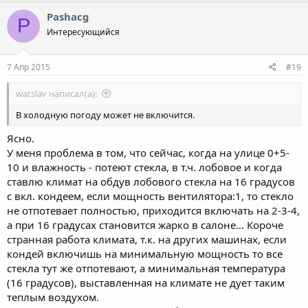
Pashacg
P
Интересующийся
7 Апр 2015
#19
watslav написал(а):
В холодную погоду может не включится.
Ясно.
У меня проблема в том, что сейчас, когда на улице 0+5-
10 и влажность - потеют стекла, в т.ч. лобовое и когда
ставлю климат на обдув лобового стекла на 16 градусов
с вкл. кондеем, если мощность вентилятора:1, то стекло
не отпотевает полностью, приходится включать на 2-3-4,
а при 16 градусах становится жарко в салоне... Короче
странная работа климата, т.к. на других машинах, если
кондей включишь на минимальную мощность то все
стекла тут же отпотевают, а минимальная температура
(16 градусов), выставленная на климате не дует таким
теплым воздухом.