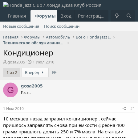
Главная
Форумы
Вход
Что нового?
Регистрация
Пользовател
Новые сообщения
Поиск сообщений
Главная
Форумы
Автомобиль
Все о Honda Jazz II
Техническое обслуживание, эксплуатация, ремонт
Кондиционер
А
Д
gosa2005
1 Июл 2010
в
а
Last
1 из 2
Вперёд
т
т
о
а
р
н
gosa2005
G
т
а
Гость
е
ч
м
а
ы
л
1 Июл 2010
#1
а
10 месяцев назад заправил кондиционер , сейчас
пришлось заправлять снова при емкости фреона 400
грамм пришлоть долить 250 и 7% масла .На станции
говорят что протечек нет , кондишин в зимнее время