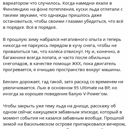
вариатором что случилось. Когда намедни ехали в
Финляндию на фоне потепления, куски льда отлетали с
такими звуками, что однажды пришлось даже
остановиться, чтобы своими глазами убедиться, что всё
в порядке. Всё в порядке.
В прошлую зиму набрался негативного опыта и теперь
никогда не паркуюсь передом в кучу снега, чтобы не
провалиться так, что колёса отвиснут. Ну и, конечно, в
багажнике всегда лопата, и часто после обильных
снегопадов, в качестве помощи ЖКХ, пока двигатель
прогревается, я очищаю пространство вокруг машины.
Бензин дорожает, гад такой, зато расход со временем не
увеличивается. Лью в основном 95 Ultimate на BP, но
иногда за хорошее поведение балую V-Power'ом.
Чтобы закрыть уже тему льда на днище, расскажу об
одном сейчас кажущемся забавным эпизоде, который в
момент события не казался забавным вообще. Прошлой
зимой на Васильевском острове припарковался вечером,