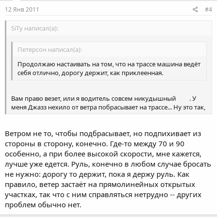
12 Янв 2011
#4
SiTy написал(а):
Петерсон написал(а):
Продолжаю настаивать на том, что на трассе машина ведёт
себя отлично, дорогу держит, как приклеенная.
Вам право везет, или я водитель совсем никудышный
. У
меня Джазз нехило от ветра побрасывает на трассе... Ну это так,
необязательное замечание. Вцелом за отчет спасибо, и
отдельное
за юмор, читала с улыбкой, продолжайте!
Ветром не то, чтобы подбрасывает, но подпихивает из
стороны в сторону, конечно. Где-то между 70 и 90
особенно, а при более высокой скорости, мне кажется,
лучше уже едется. Руль, конечно в любом случае бросать
не нужно: дорогу то держит, пока я держу руль. Как
правило, ветер застаёт на прямолинейных открытых
участках, так что с ним справляться нетрудно -- других
проблем обычно нет.