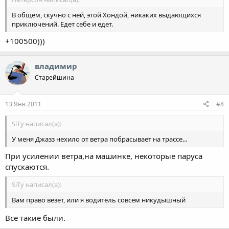
В общем, скучно с ней, этой Хондой, никаких выдающихся
приключений. Едет себе и едет.
+100500)))
владимир
Старейшина
13 Янв 2011
#8
SiTy написал(а):
У меня Джазз нехило от ветра побрасывает на трассе...
При усилении ветра,на машинке, некоторые паруса
спускаются.
SiTy написал(а):
Вам право везет, или я водитель совсем никудышный
Все такие были.