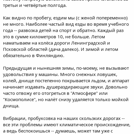
третьи и четвёртые полгода.
Как видно по пробегу, ездим мы (с женой попеременно)
не много. Наиболее частый вид езды во время учебного
года -- развозка детей на спорт и обратно. Каждый раз
это в сумме километров 10, не больше. Летом
наматываем на колёса дороги Ленинградской и
Псковской областей (дача далеко). И зимой и летом
обязательно в Финляндию.
Предыдущая и нынешняя зимы, по-моему, не вызывают
удовольствия у машины. Много снежных ловушек,
колей, днище постепенно покрывается льдом, и аппарат
начинает издавать душераздирающие звуки. Довольно
часто отвожу его отогреться в "Атмосфере" или
"Космополисе", но налёт снизу удаляется только мойкой
днища.
Вибрации, пробуксовка на наших скользких дорогах --
все эти проблемы имеют климатическое происхождение,
а ведь беспокоишься -- думаешь, может там уже с