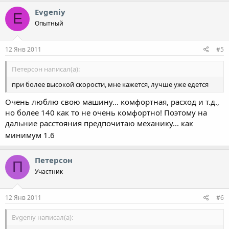
Evgeniy
E
Опытный
12 Янв 2011
#5
Петерсон написал(а):
при более высокой скорости, мне кажется, лучше уже едется
Очень люблю свою машину... комфортная, расход и т.д.,
но более 140 как то не очень комфортно! Поэтому на
дальние расстояния предпочитаю механику... как
минимум 1.6
Петерсон
П
Участник
12 Янв 2011
#6
Evgeniy написал(а):