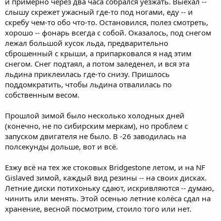
и примерно через два часа собрался уезжать. Выехал --
слышу скрежет ужасный где-то под ногами, еду -- и
скребу чем-то обо что-то. Остановился, полез смотреть,
хорошо -- фонарь всегда с собой. Оказалось, под снегом
лежал большой кусок льда, предварительно
сброшенный с крыши, а припарковался я над этим
снегом. Снег подтаял, а потом заледенел, и вся эта
льдина приклеилась где-то снизу. Пришлось
поддомкратить, чтобы льдина отвалилась по
собственным весом.
Прошлой зимой было несколько холодных дней
(конечно, не по сибирским меркам), но проблем с
запуском двигателя не было. В -26 заводилась на
полсекунды дольше, вот и всё.
Езжу всё на тех же стоковых Bridgestone летом, и на NF
Gislaved зимой, каждый вид резины -- на своих дисках.
Летние диски потихоньку сдают, искривляются -- думаю,
чинить или менять. Этой осенью летние колёса сдал на
хранение, весной посмотрим, стоило того или нет.