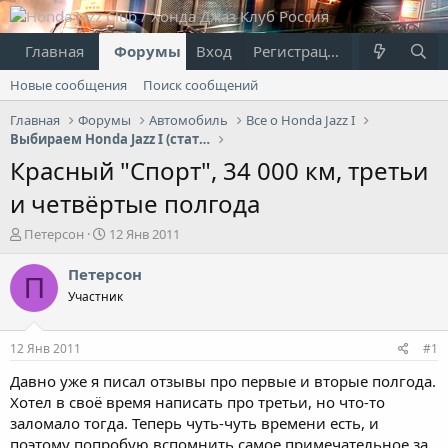
Главная
Форумы
Вход
Что нового?
Регистрация
Пользовател
Новые сообщения
Поиск сообщений
Главная
Форумы
Автомобиль
Все о Honda Jazz I
Выбираем Honda Jazz I (статьи и отзывы владельцев)
Красный "Спорт", 34 000 км, третьи
и четвёртые полгода
А
Д
Петерсон
12 Янв 2011
в
а
т
т
Петерсон
П
о
а
Участник
р
н
т
а
е
ч
12 Янв 2011
#1
м
а
ы
л
Давно уже я писал отзывы про первые и вторые полгода.
а
Хотел в своё время написать про третьи, но что-то
заломало тогда. Теперь чуть-чуть времени есть, и
поэтому попробую вспомнить самое примечательное за