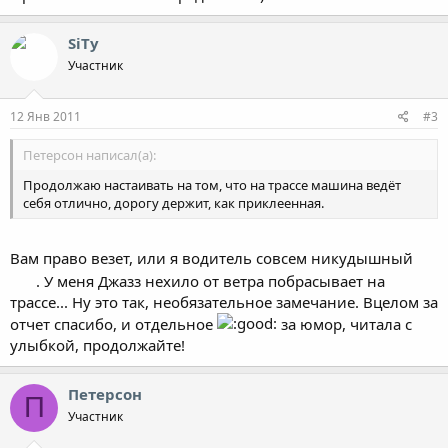
SiTy
Участник
12 Янв 2011
#3
Петерсон написал(а):
Продолжаю настаивать на том, что на трассе машина ведёт
себя отлично, дорогу держит, как приклеенная.
Вам право везет, или я водитель совсем никудышный
. У меня Джазз нехило от ветра побрасывает на
трассе... Ну это так, необязательное замечание. Вцелом за
отчет спасибо, и отдельное
за юмор, читала с
улыбкой, продолжайте!
Петерсон
П
Участник