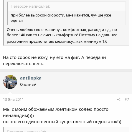
Петерсон написал(а):
при более высокой скорости, мне кажется, лучше уже
едется
Очень люблю свою машину... комфортная, расход и т.д., но
более 140 как то не очень комфортно! Поэтому на дальние
расстояния предпочитаю механику... как минимум 1.6
На сто сорок не езжу, ну его на фиг. А передачи
переключать лень.
antilopka
Опытный
13 Янв 2011
#7
Мы с моим обожаемым Желтиком колею просто
ненавидим))))
но это его единственный существенный недостаток!))
Петерсон написал(а):