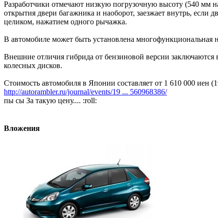
Разработчики отмечают низкую погрузочную высоту (540 мм на
открытия двери багажника и наоборот, заезжает внутрь, если
целиком, нажатием одного рычажка.
В автомобиле может быть установлена многофункциональная н
Внешние отличия гибрида от бензиновой версии заключаются в
колесных дисков.
Стоимость автомобиля в Японии составляет от 1 610 000 иен (19 
http://autorambler.ru/journal/events/19 ... 560968386/
пы сы За такую цену.... :roll:
Вложения