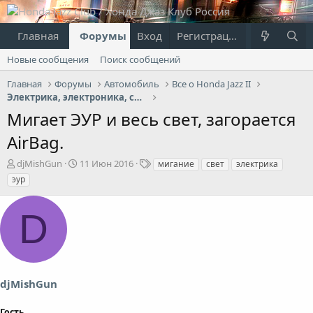
Главная
Форумы
Вход
Что нового?
Регистрация
Пользовател
Новые сообщения
Поиск сообщений
Главная
Форумы
Автомобиль
Все о Honda Jazz II
Электрика, электроника, свет
Мигает ЭУР и весь свет, загорается
AirBag.
А
Д
Т
djMishGun
11 Июн 2016
мигание
свет
электрика
в
а
е
эур
т
т
г
о
а
и
D
р
н
т
а
е
ч
м
а
ы
л
а
djMishGun
Гость