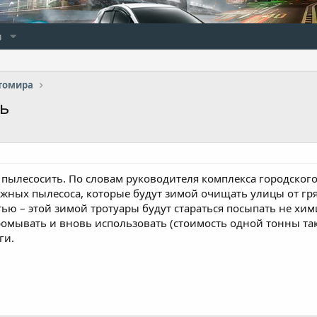
и
томира
ь
 пылесосить. По словам руководителя комплекса городског
жных пылесоса, которые будут зимой очищать улицы от гря
ью – этой зимой тротуары будут стараться посыпать не хи
ромывать и вновь использовать (стоимость одной тонны так
ги.