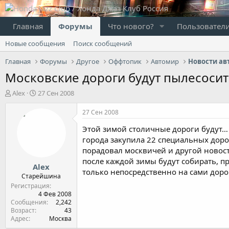
Главная
Форумы
Что нового?
Пользовател
Новые сообщения
Поиск сообщений
Главная
Форумы
Другое
Оффтопик
Автомир
Новости ав
Московские дороги будут пылесосит
А
Д
Alex
27 Сен 2008
в
а
т
т
27 Сен 2008
о
а
Этой зимой столичные дороги будут…
р
н
т
а
города закупила 22 специальных доро
е
ч
порадовал москвичей и другой новост
м
а
после каждой зимы будут собирать, п
Alex
ы
л
только непосредственно на сами доро
а
Старейшина
Регистрация
4 Фев 2008
Сообщения
2,242
Возраст
43
Адрес
Москва