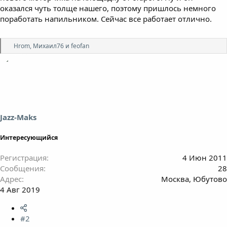
оказался чуть толще нашего, поэтому пришлось немного
поработать напильником. Сейчас все работает отлично.
Р
Hrom
,
Михаил76
и
feofan
е
а
к
ц
и
и
:
Jazz-Maks
Интересующийся
Регистрация
4 Июн 2011
Сообщения
28
Адрес
Москва, Юбутово
4 Авг 2019
#2