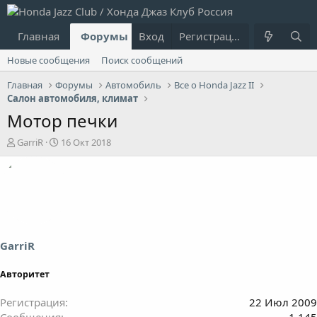
Главная
Форумы
Вход
Что нового?
Регистрация
Пользовател
Новые сообщения
Поиск сообщений
Главная
Форумы
Автомобиль
Все о Honda Jazz II
Салон автомобиля, климат
Мотор печки
А
Д
GarriR
16 Окт 2018
в
а
т
т
о
а
р
н
т
а
е
ч
м
а
ы
л
GarriR
а
Авторитет
Регистрация
22 Июл 2009
Сообщения
1,145