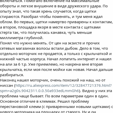
включаться. Помогало включение на максимальные
обороты и легкое внушение в виде дружеского удара. По
опыту знал, что такая хрень случается, когда щетки
стираются. Разобрал чтобы поменять, и тум меня ждал
облом. Во первых, щетки намертво приварены к контактам,
а второе, площадка якоря в месте контакта с щетками
стерта так, что получилась канавка, чуть меньше
миллиметра глубиной.
Понял что нужно менять. От цен на экзисте и прочих
сетевых магазинах волосы встали дыбом. Дело в том, что
отдельно моторчик не продается, а только с крыльчаткой и
нижней частью корпуса. Начал лопатить интернет и нашел
на али за 6 т.р. Уже приемлемо, но нахрена мне вторая
крыльчатка, если моя после мойки как новая. Начал дальше
разбираться.
Наконец нашел моторчик, очень похожий на наш, но от
ниссан (
https://ru.aliexpress.com/item/12/32847721376.html?
spm=a2g0s.9042311.0.0.50a933edLmmGh6
). Видно у них эта
проблема чаще бывает. По всем параметрам один в один.
Основное отличие в клеммах. Решил проблему
перестановкой клемм (с приваренными новыми щетками) с
нового моторчика на площадку от старого. Ну и он