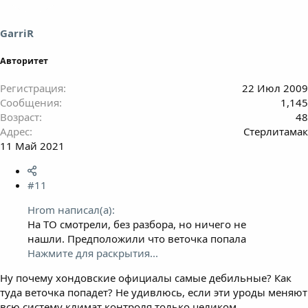
GarriR
Авторитет
Регистрация
22 Июл 2009
Сообщения
1,145
Возраст
48
Адрес
Стерлитамак
11 Май 2021
#11
Hrom написал(а):
На ТО смотрели, без разбора, но ничего не
нашли. Предположили что веточка попала
Нажмите для раскрытия...
Ну почему хондовские официалы самые дебильные? Как
туда веточка попадет? Не удивлюсь, если эти уроды меняют
всю систему климат контроля только целиком.