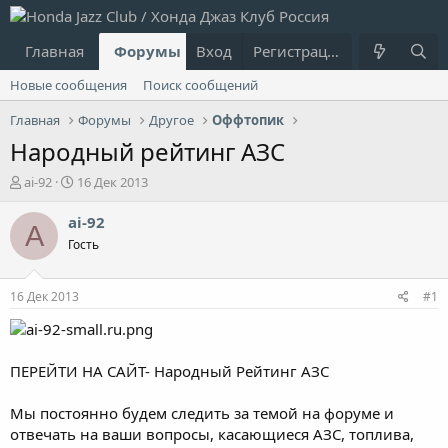
Главная
Форумы
Вход
Что нового?
Регистрация
Пользовател
Новые сообщения
Поиск сообщений
Главная
Форумы
Другое
Оффтопик
Народный рейтинг АЗС
А
Д
ai-92
16 Дек 2013
в
а
т
т
ai-92
A
о
а
Гость
р
н
т
а
е
ч
16 Дек 2013
#1
м
а
ы
л
а
ПЕРЕЙТИ НА САЙТ- Народный Рейтинг АЗС
Мы постоянно будем следить за темой на форуме и
отвечать на ваши вопросы, касающиеся АЗС, топлива,