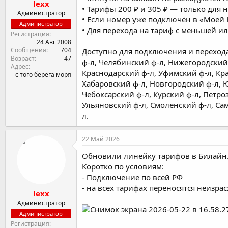
lexx
• Тарифы 200 ₽ и 305 ₽ — только для
Администратор
• Если номер уже подключён в «Моей 
Администратор
• Для перехода на тариф с меньшей 
Регистрация
24 Авг 2008
Сообщения
704
Доступно для подключения и перехода
Возраст
47
ф-л, Челябинский ф-л, Нижегородский 
Адрес
Краснодарский ф-л, Уфимский ф-л, Кра
с того берега моря
Хабаровский ф-л, Новгородский ф-л, Ю
Чебоксарский ф-л, Курский ф-л, Петро
Ульяновский ф-л, Смоленский ф-л, Сам
л.
22 Май 2026
Обновили линейку тарифов в Билайн
Коротко по условиям:
- Подключение по всей РФ
- на всех тарифах переносятся неиз
lexx
Администратор
Администратор
Регистрация