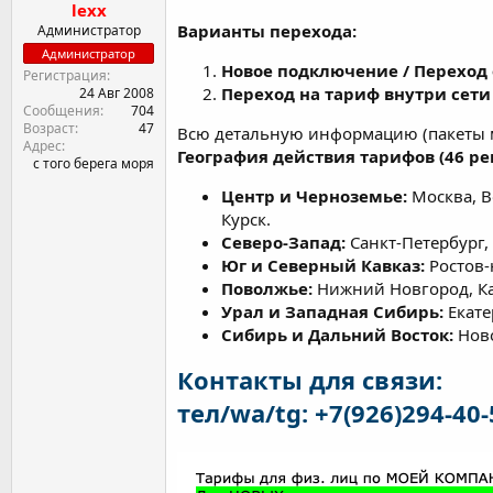
lexx
Варианты перехода:
Администратор
Администратор
Новое подключение / Переход 
Регистрация
Переход на тариф внутри сет
24 Авг 2008
Сообщения
704
Возраст
47
Всю детальную информацию (пакеты ми
Адрес
География действия тарифов (46 ре
с того берега моря
Центр и Черноземье:
Москва, Во
Курск.
Северо-Запад:
Санкт-Петербург,
Юг и Северный Кавказ:
Ростов-
Поволжье:
Нижний Новгород, Каз
Урал и Западная Сибирь:
Екате
Сибирь и Дальний Восток:
Ново
Контакты для связи:
тел/wa/tg: +7(926)294-40-