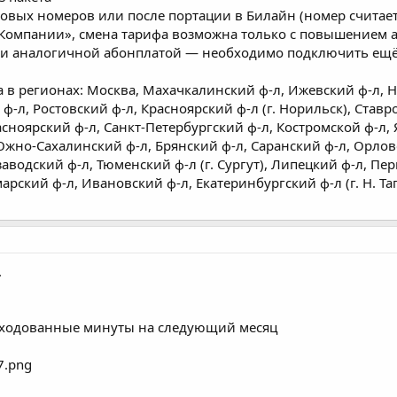
 новых номеров или после портации в Билайн (номер счита
Компании», смена тарифа возможна только с повышением а
или аналогичной абонплатой — необходимо подключить ещё
 в регионах: Москва, Махачкалинский ф-л, Ижевский ф-л, 
ф-л, Ростовский ф-л, Красноярский ф-л (г. Норильск), Ставр
сноярский ф-л, Санкт-Петербургский ф-л, Костромской ф-л,
жно-Сахалинский ф-л, Брянский ф-л, Саранский ф-л, Орловс
заводский ф-л, Тюменский ф-л (г. Сургут), Липецкий ф-л, Пе
арский ф-л, Ивановский ф-л, Екатеринбургский ф-л (г. Н. Та
.
расходованные минуты на следующий месяц