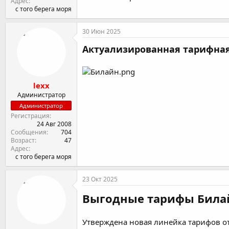
Адрес
с того берега моря
30 Июн 2025
Актуализированная тарифная
lexx
Администратор
Администратор
Регистрация
24 Авг 2008
Сообщения
704
Возраст
47
Адрес
с того берега моря
23 Окт 2025
Выгодные тарифы Билай
Утверждена новая линейка тарифов о