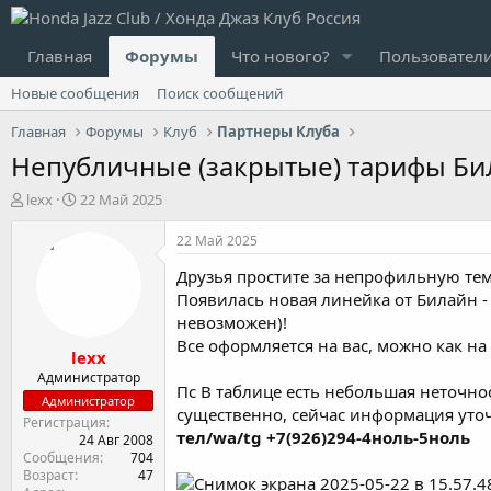
Главная
Форумы
Что нового?
Пользовател
Новые сообщения
Поиск сообщений
Главная
Форумы
Клуб
Партнеры Клуба
Непубличные (закрытые) тарифы Би
А
Д
lexx
22 Май 2025
в
а
т
т
22 Май 2025
о
а
Друзья простите за непрофильную тем
р
н
т
а
Появилась новая линейка от Билайн -
е
ч
невозможен)!
м
а
Все оформляется на вас, можно как на 
lexx
ы
л
а
Администратор
Пс В таблице есть небольшая неточнос
Администратор
существенно, сейчас информация уточ
Регистрация
тел/wa/tg +7(926)294-4ноль-5ноль
24 Авг 2008
Сообщения
704
Возраст
47