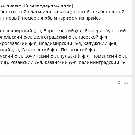
ется новым 15 календарных дней)
бонентской платы или на тариф с такой же абонплатой
 1 новый номер с любым тарифом из прайса
Новосибирский ф-л, Воронежский ф-л, Екатеринбургский
опольский ф-л, Волгоградский ф-л, Тверской ф-л,
 Ярославский ф-л, Владимирский ф-л, Калужский ф-л,
кий ф-л, Саратовский ф-л, Пензенский ф-л,
рмский ф-л, Сочинский ф-л, Тульский ф-л, Тюменский ф-л,
гил), Рязанский ф-л, Казанский ф-л, Калининградский ф-
#5